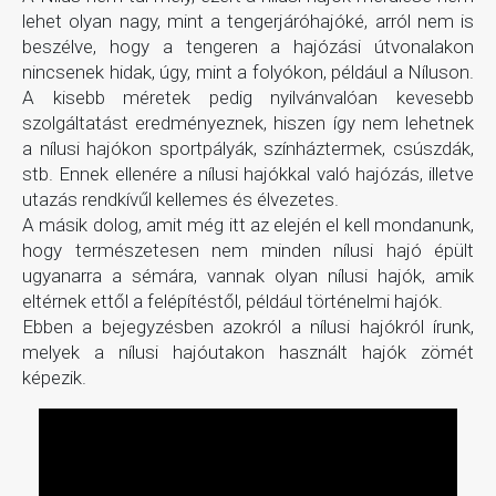
lehet olyan nagy, mint a tengerjáróhajóké, arról nem is
beszélve, hogy a tengeren a hajózási útvonalakon
nincsenek hidak, úgy, mint a folyókon, például a Níluson.
A kisebb méretek pedig nyilvánvalóan kevesebb
szolgáltatást eredményeznek, hiszen így nem lehetnek
a nílusi hajókon sportpályák, színháztermek, csúszdák,
stb. Ennek ellenére a nílusi hajókkal való hajózás, illetve
utazás rendkívűl kellemes és élvezetes.
A másik dolog, amit még itt az elején el kell mondanunk,
hogy természetesen nem minden nílusi hajó épült
ugyanarra a sémára, vannak olyan nílusi hajók, amik
eltérnek ettől a felépítéstől, például történelmi hajók.
Ebben a bejegyzésben azokról a nílusi hajókról írunk,
melyek a nílusi hajóutakon használt hajók zömét
képezik.