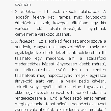
számára.
2. fedélzet
– Itt csak szobák találhatóak. A
lépcsőn felérve két irányba nyíló folyosókról
érhetőek el azok, középen általában egy kis
váróban ülő alkalmatosságok nyújtanak
kényelmet a várakozó utasnak.
3. fedélzet
– Ez a legfelső fedélzet, angol szóval a
sundesk, magyarul a napozófedélzet, mely az
egyik legkedveltebb fedélzet az utasok körében. Itt
található egy medence, ami a szárazföldi
medencékhez képest lényegesen kisebb méretű,
de felfrissüléshez kiváló. Ezen a szinten
találhatóak még napozóágyak, melyek egyrésze
árnyékoló alatt van. Ha valaki pedig kávézni,
koktélt vagy egyéb italt szeretne fogyasztani,
akkor egy kávézók teraszához hasonló terület is a
rendelkezésére áll. Erről a fedélzetről lehet remek
megfigyeléseket tenni, például megnézni az esznai
zsilipen való átkelést, a különleges „vízi árusokat”