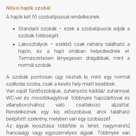
Nílusi hajók szobái
A hajók két fő szobatípussal rendelkeznek.
Standard szobák – ezek a szobatípusok adják a
szobák többségét.
Lakosztályok – ezekbő csak néhány található a
hajón, és a hajó orrában helyezkednek el.
Természetesen lényegesen drágábbak, mint a
normál szobák.
A szobák pontosan úgy néznek ki, mint egy normál
szállodai szoba, csak a kevés hely miatt kisebbek.
Van saját fürdőszobájuk, zuhanyzós káddal/ zuhannyal,
WC-vel és mosdókagylóval. többnyire hajszárítóval és
villanyborotvához való csatlakozó aljzattal.
Rendelkeznek egy kis előszobával, ahol található
beépített szekrény, melyben van egy szobaszéf.
Az ágyak kiosztása többféle is lehet, nagyméretű
franciaágy vagy egyszemélyes ágyak. Többnyire van