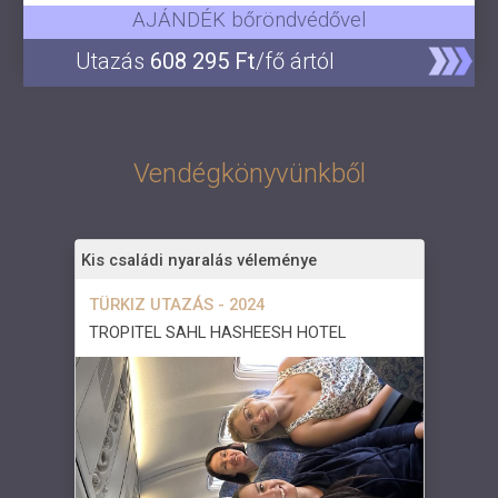
AJÁNDÉK bőröndvédővel
Utazás
608 295 Ft
/fő ártól
Vendégkönyvünkből
Kis családi nyaralás véleménye
TÜRKIZ UTAZÁS - 2024
TROPITEL SAHL HASHEESH HOTEL