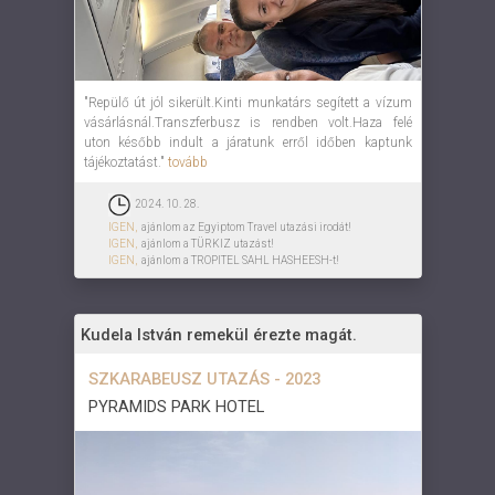
"Repülő út jól sikerült.Kinti munkatárs segített a vízum
vásárlásnál.Transzferbusz is rendben volt.Haza felé
uton később indult a járatunk erről időben kaptunk
tájékoztatást."
tovább
2024. 10. 28.
IGEN,
ajánlom az Egyiptom Travel utazási irodát!
IGEN,
ajánlom a TÜRKIZ utazást!
IGEN,
ajánlom a TROPITEL SAHL HASHEESH-t!
Kudela István remekül érezte magát.
SZKARABEUSZ UTAZÁS - 2023
PYRAMIDS PARK HOTEL