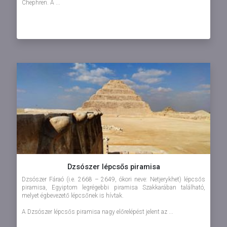
Chephren. A ...
Dzsószer lépcsős piramisa
Dzsószer Fáraó (i.e. 2668 – 2649, ókori neve: Netjerykhet) lépcsős
piramisa, Egyiptom legrégebbi piramisa Szakkarában található,
melyet égbevezető lépcsőnek is hívtak.
A Dzsószer lépcsős piramisa nagy előrelépést jelent az ...