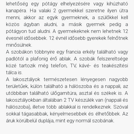
lehetőség egy pótágy elhelyezésére vagy kihúzható
kanapéra. Ha valaki 2 gyermekkel szeretne ilyen útra
menni, akkor az egyik gyermeknek, a szülőkkel kell
közös ágyban aludni, a másik gyermek pedig a
pótágyon tud aludni. A gyermekeknek nem lehetnek 12
évesnél idősebbek. 12 évnél idősebb gyerekek felnőtnek
minősülnek.
A szobákon többnyire egy francia erkély található vagy
padlótól a plafonig érő ablak. A szobák felszereltsége
közé tartozik még telefon, TV, kávé- és teakészítési
tálca is.
A lakosztályok természetesen lényegesen nagyobb
területűek, külön található a hálószoba és a nappali, az
utóbbiban található ülőgarnitúra, asztal és székek is. A
lakosztályokban általában 2 TV készülék van (nappali és
hálószoba), illetve több ablakkal is rendelkeznek. Szóval
sokkal tágasabbak, kényelmesebbek és élhetőbbek. Az
áruk körülbelül duplája, mint egy normál szobának.