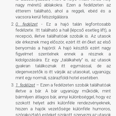
nagy méretű ablakokra. Ezen a fedélzeten az
étterem található, ahol a reggeli, ebéd és a
vacsora kerül felszolgálásra.
0. fedélzet
- Ez a hajó talán legfontosabb
fedélzete. Itt található a hall (lépcső esetleg lift), a
recepció, illetve találhatóak szobák is. Az utasok
ide érkeznek meg először, ezért itt éri őket az első
benyomás a hajóról. A hajó készítői ezért nagy
figyelmet szentelnek ennek a résznek a
kidolgozására. Ez egy „találkahely” is, az utasok
gyakran találkoznak itt egymással, de az
idegenvezetők is itt várják az utasokat, ugyanúgy,
mint egy normál, szárazföldi hotel esetében.
1. fedélzet
– Ezen a fedélzeten szobák találhatóak
illetve a bár. A bár ugyanúgy működik, mint
bármilyen átlagos bár, annyi különbséggel, hogy ez
szokott helyet adni különféle rendezvényeknek,
hiszen a hajók vezetősége különféle humoros,
szórakoztató esteket szokott szervezni az utasok