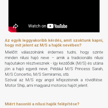
Az egyik leggyakoribb kérdés, amit szoktunk kapni,
hogy mit jelent az M/S a hajók nevében?
Mielőtt válaszolnánk érdemes tudni, hogy szinte
minden nílusi hajó neve – amik a tradicionális nílusi
hajóutakon résztvesznek - így kezdődik (M/S) és utána
jön a hajó egyedi neve. Például M/S Princess Sarah,
M/S Concertio, M/S Semiramis, stb.
Szóval az M/S egy angol kifejezésnek a rövidítése.
Motor Ship, ami magyarul motoros hajót jelent.
Miért hasonló a nílusi hajók felépítése?