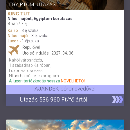
EGYIPTOMI UTAZÁS
KING TUT
Nílusi hajóút, Egyiptom körutazás
8 nap / 7 éj
Kairó
3 éjszaka
-
Nílusi hajó
3 éjszaka
-
Luxor
1 éjszaka
-
Repülővel
Utolsó indulás : 2027. 04. 06.
Kairói városnézés,
1 szabadnap Kairóban,
Luxori városnézés,
Nílusi hajóút teljes program.
A luxori tartózkodás hossza
NÖVELHETŐ!
AJÁNDÉK bőröndvédővel
Utazás
536 960 Ft
/fő ártól
0-24 magyar nyelvű