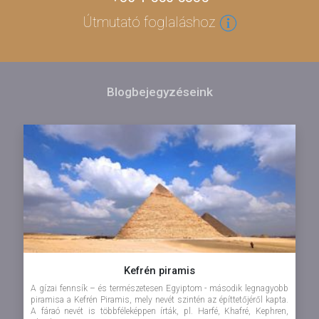
Útmutató foglaláshoz
Blogbejegyzéseink
Kefrén piramis
A gízai fennsík – és természetesen Egyiptom - második legnagyobb
piramisa a Kefrén Piramis, mely nevét szintén az építtetőjéről kapta.
A fáraó nevét is többféleképpen írták, pl. Harfé, Khafré, Kephren,