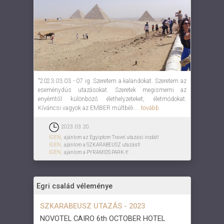
"2023.03 03 - 07 ig. Szeretem a kalandokat. Szeretem az
eseménydús utazásokat. Szeretek megismerni az
enyémtől különböző élethelyzeteket, életmódokat.
Kíváncsi vagyok az EMBER múltbéli ...
tovább
2023. 03. 20.
IGEN,
ajánlom az Egyiptom Travel utazási irodát!
IGEN,
ajánlom a SZKARABEUSZ utazást!
IGEN,
ajánlom a PYRAMIDS PARK-t!
Egri család véleménye
SZKARABEUSZ UTAZÁS - 2023
NOVOTEL CAIRO 6th OCTOBER HOTEL