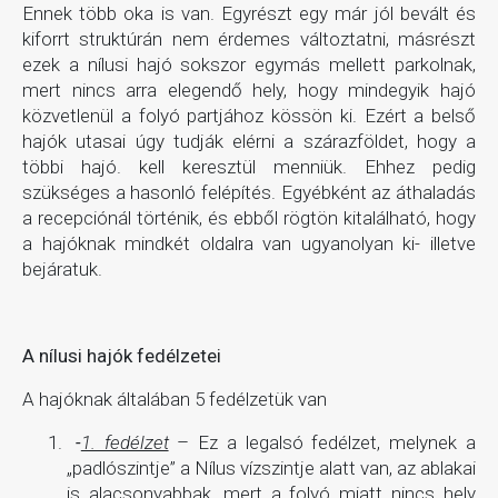
Ennek több oka is van. Egyrészt egy már jól bevált és
kiforrt struktúrán nem érdemes változtatni, másrészt
ezek a nílusi hajó sokszor egymás mellett parkolnak,
mert nincs arra elegendő hely, hogy mindegyik hajó
közvetlenül a folyó partjához kössön ki. Ezért a belső
hajók utasai úgy tudják elérni a szárazföldet, hogy a
többi hajó. kell keresztül menniük. Ehhez pedig
szükséges a hasonló felépítés. Egyébként az áthaladás
a recepciónál történik, és ebből rögtön kitalálható, hogy
a hajóknak mindkét oldalra van ugyanolyan ki- illetve
bejáratuk.
A nílusi hajók fedélzetei
A hajóknak általában 5 fedélzetük van
-
1. fedélzet
– Ez a legalsó fedélzet, melynek a
„padlószintje” a Nílus vízszintje alatt van, az ablakai
is alacsonyabbak, mert a folyó miatt nincs hely