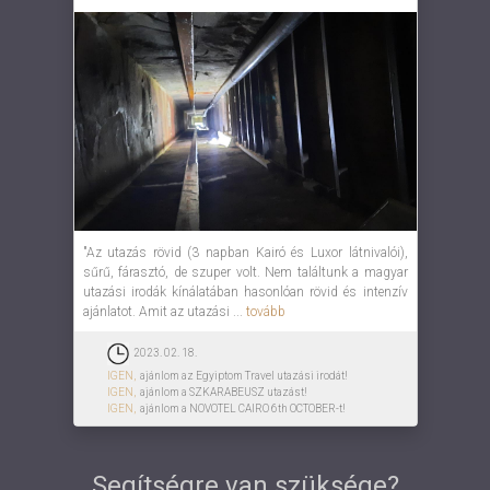
"Az utazás rövid (3 napban Kairó és Luxor látnivalói),
sűrű, fárasztó, de szuper volt. Nem találtunk a magyar
utazási irodák kínálatában hasonlóan rövid és intenzív
ajánlatot. Amit az utazási ...
tovább
2023. 02. 18.
IGEN,
ajánlom az Egyiptom Travel utazási irodát!
IGEN,
ajánlom a SZKARABEUSZ utazást!
IGEN,
ajánlom a NOVOTEL CAIRO 6th OCTOBER-t!
Segítségre van szüksége?