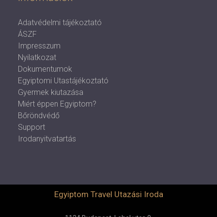
Adatvédelmi tájékoztató
ÁSZF
Impresszum
Nyilatkozat
Dokumentumok
Egyiptomi Utastájékoztató
Gyermek kiutazása
Miért éppen Egyiptom?
Bőröndvédő
Support
Irodanyitvatartás
Egyiptom Travel Utazási Iroda