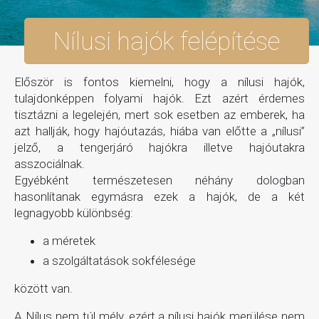
Nílusi hajók felépítése
Először is fontos kiemelni, hogy a nílusi hajók,
tulajdonképpen folyami hajók. Ezt azért érdemes
tisztázni a legelején, mert sok esetben az emberek, ha
azt hallják, hogy hajóutazás, hiába van előtte a „nílusi”
jelző, a tengerjáró hajókra illetve hajóutakra
asszociálnak.
Egyébként természetesen néhány dologban
hasonlítanak egymásra ezek a hajók, de a két
legnagyobb különbség:
a méretek
a szolgáltatások sokfélesége
között van.
A Nílus nem túl mély, ezért a nílusi hajók merülése nem