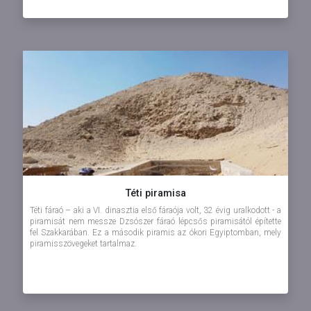
Téti piramisa
Téti fáraó – aki a VI. dinasztia első fáraója volt, 32 évig uralkodott - a
piramisát nem messze Dzsószer fáraó lépcsős piramisától építette
fel Szakkarában. Ez a második piramis az ókori Egyiptomban, mely
piramisszövegeket tartalmaz.