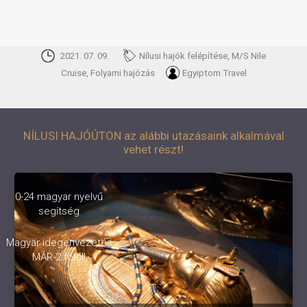
2021. 07. 09.
Nílusi hajók felépítése, M/S Nile
Cruise, Folyami hajózás
Egyiptom Travel
NÍLUSI HAJÓÚTON az alábbi utazásaink alkalmával
vehet részt!
0-24 magyar nyelvű
segítség
Magyar idegenvezetés
MÁR 2 főtől!