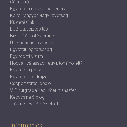
Cégünkről
Egyiptomi utazási parterünk
Kairói Magyar Nagykövetség
Küldetésünk
EUB Utasbiztosítás
Biztosításkötés online
Útlemondási biztosítás
Egyptair légitársaság
Egyiptomi vízum
Hogyan válasszon egyiptomi hotelt?
Egyiptomi pénz
Egyiptom földrajza
Csoportzárási opció
VIP hurghadai repülőtéri transzfer
Kedvcsináló blog
Időjárás és hőmérséklet
Információk