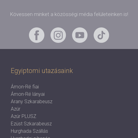
Kövessen minket a közösségi média felületeinken is!
Egyiptomi utazásaink
Ámon-Ré fiai
Ámon-Ré lányai
Arany Szkarabeusz
Azúr
Azúr PLUSZ
Ezüst Szkarabeusz
Hurghada Szállás