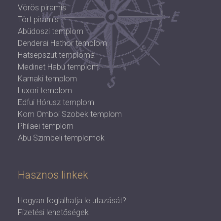
Vörös piramis
Tört piramis
Abüdoszi templom
Denderai Hathor templom
Hatsepszut temploma
Medinet Habu templom
Karnaki templom
Luxori templom
Edfui Hórusz templom
Kom Omboi Szobek templom
Philaei templom
Abu Szimbeli templomok
Hasznos linkek
Hogyan foglalhatja le utazását?
Fizetési lehetőségek