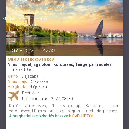
segítség
Magyar idegenvezetés
MÁR 2 főtől!
EGYIPTOMI UTAZÁS
MISZTIKUS OZIRISZ
Nílusi hajóút, Egyiptomi körutazás, Tengerparti üdülés
11 nap / 10 éj
Kairó
3 éjszaka
-
Nílusi hajó
3 éjszaka
-
Hurghada
4 éjszaka
-
Repülővel
Utolsó indulás : 2027. 03. 30.
Kairói városnézés, 1 szabadnap Kairóban, Luxori
városnézés, Nílusi hajóút teljes program, Hurghadai pihenés.
A hurghadai tartózkodás hossza
NÖVELHETŐ!