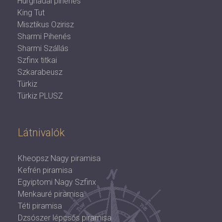
Hurghadai pihenés
King Tut
Misztikus Ozirisz
Sharmi Pihenés
Sharmi Szállás
Szfinx titkai
Szkarabeusz
Türkiz
Türkiz PLUSZ
Látnivalók
Kheopsz Nagy piramisa
Kefrén piramisa
Egyiptomi Nagy Szfinx
Menkauré piramisa
Téti piramisa
Dzsószer lépcsős piramisa