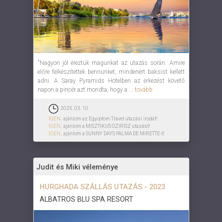
"Nagyon jól éreztük magunkat az utazás során. Amire
előre felkészítettek bennünket, mindenért baksist kellett
adni. A Saray Pyramids Hotelben az érkezést követő
napon a pincér azt mondta, hogy a ...
tovább
2025. 03. 10.
IGEN,
ajánlom az Egyiptom Travel utazási irodát!
IGEN,
ajánlom a MISZTIKUS OZIRISZ utazást!
IGEN,
ajánlom a SUNNY DAYS PALMA DE MIRETTE-t!
Judit és Miki véleménye
HURGHADA SZÁLLÁS UTAZÁS - 2023
ALBATROS BLU SPA RESORT