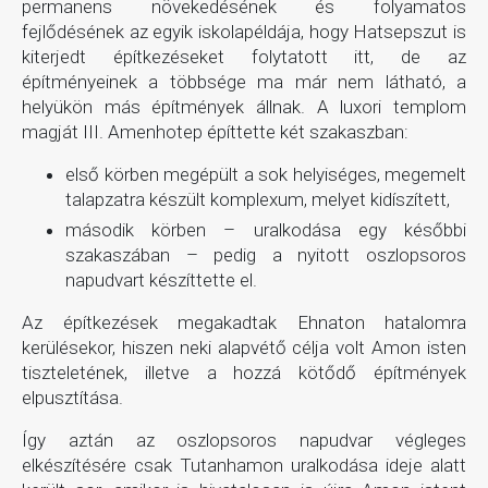
permanens növekedésének és folyamatos
fejlődésének az egyik iskolapéldája, hogy Hatsepszut is
kiterjedt építkezéseket folytatott itt, de az
építményeinek a többsége ma már nem látható, a
helyükön más építmények állnak. A luxori templom
magját III. Amenhotep építtette két szakaszban:
első körben megépült a sok helyiséges, megemelt
talapzatra készült komplexum, melyet kidíszített,
második körben – uralkodása egy későbbi
szakaszában – pedig a nyitott oszlopsoros
napudvart készíttette el.
Az építkezések megakadtak Ehnaton hatalomra
kerülésekor, hiszen neki alapvétő célja volt Amon isten
tiszteletének, illetve a hozzá kötődő építmények
elpusztítása.
Így aztán az oszlopsoros napudvar végleges
elkészítésére csak Tutanhamon uralkodása ideje alatt