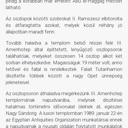
pedig a korábban már említett Abu el-Haggag mecset
látható.
Az oszlopok közötti szobrokat II. Ramszesz elbitorolta
és átfaragtatta azokat, melyek közül néhány jó
állapotban maradt fenn.
Tovább haladva a templom belső részei felé III.
Amenhotep által építtetett, lenyűgöző oszlopsorok
találhatóak, melyeket összesen 14 oszlop alkot két
sorban elhelyezkedve. Magasságuk 19 méter volt, anno
tetővel és fallal is rendelkeztek. Falait Tutanhamon
díszítette többek között a nagy Opet ünnepség
jeleneteivel.
Az oszlopsoron áthaladva megérkezünk III. Amenhotep
templomának napudvarába, melynek díszítései
hatalmas történelmi idővonalat ölelnek át, egészen
Nagy Sándorig. A luxori templomban 1989. január 22-én
az Egyptian Antiquities Organization munkatársai ennek
a napudvarnak a nyugati oldalán folytatott munkálatok