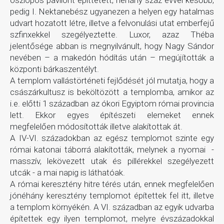
oszlopos pavilont építtetett, néhány száz évvel később,
pedig I. Nektanebész ugyanezen a helyen egy hatalmas
udvart hozatott létre, illetve a felvonulási utat emberfejű
szfinxekkel szegélyeztette. Luxor, azaz Théba
jelentősége abban is megnyilvánult, hogy Nagy Sándor
nevében – a makedón hódítás után – megújították a
központi bárkaszentélyt.
A templom vallástörténeti fejlődését jól mutatja, hogy a
császárkultusz is beköltözött a templomba, amikor az
i.e. előtti 1 században az ókori Egyiptom római provincia
lett. Ekkor egyes építészeti elemeket ennek
megfelelően módosították illetve alakítottak át.
A IV-VI. századokban az egész templomot szinte egy
római katonai táborrá alakították, melynek a nyomai -
masszív, lekövezett utak és pillérekkel szegélyezett
utcák - a mai napig is láthatóak.
A római keresztény hitre térés után, ennek megfelelően
jónéhány keresztény templomot építettek fel itt, illetve
a templom környékén. A VI. században az egyik udvarba
építettek egy ilyen templomot, melyre évszázadokkal