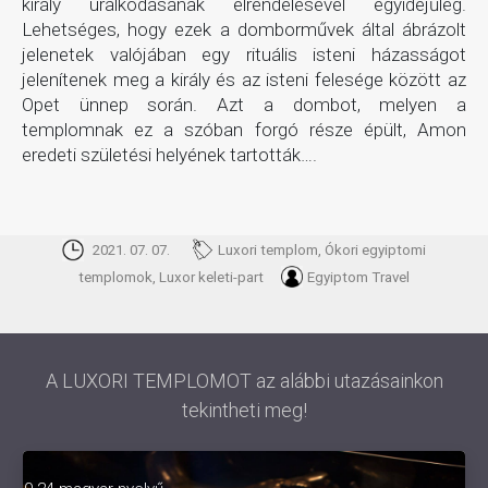
király uralkodásának elrendelésével egyidejűleg.
Lehetséges, hogy ezek a domborművek által ábrázolt
jelenetek valójában egy rituális isteni házasságot
jelenítenek meg a király és az isteni felesége között az
Opet ünnep során. Azt a dombot, melyen a
templomnak ez a szóban forgó része épült, Amon
eredeti születési helyének tartották….
2021. 07. 07.
Luxori templom, Ókori egyiptomi
templomok, Luxor keleti-part
Egyiptom Travel
A LUXORI TEMPLOMOT az alábbi utazásainkon
tekintheti meg!