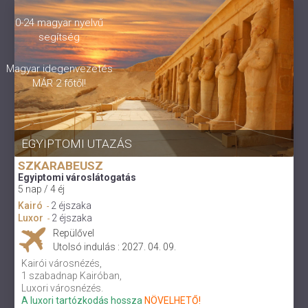
0-24 magyar nyelvű
segítség
Magyar idegenvezetés
MÁR 2 főtől!
EGYIPTOMI UTAZÁS
SZKARABEUSZ
Egyiptomi városlátogatás
5 nap / 4 éj
Kairó
2 éjszaka
-
Luxor
2 éjszaka
-
Repülővel
Utolsó indulás : 2027. 04. 09.
Kairói városnézés,
1 szabadnap Kairóban,
Luxori városnézés.
A luxori tartózkodás hossza
NÖVELHETŐ!