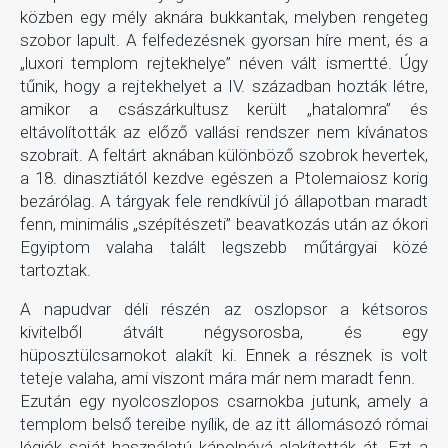
közben egy mély aknára bukkantak, melyben rengeteg
szobor lapult. A felfedezésnek gyorsan híre ment, és a
„luxori templom rejtekhelye” néven vált ismertté. Úgy
tűnik, hogy a rejtekhelyet a IV. században hozták létre,
amikor a császárkultusz került „hatalomra” és
eltávolították az előző vallási rendszer nem kívánatos
szobrait. A feltárt aknában különböző szobrok hevertek,
a 18. dinasztiától kezdve egészen a Ptolemaiosz korig
bezárólag. A tárgyak fele rendkívül jó állapotban maradt
fenn, minimális „szépítészeti” beavatkozás után az ókori
Egyiptom valaha talált legszebb műtárgyai közé
tartoztak.
A napudvar déli részén az oszlopsor a kétsoros
kivitelből átvált négysorosba, és egy
hüposztülcsarnokot alakít ki. Ennek a résznek is volt
teteje valaha, ami viszont mára már nem maradt fenn.
Ezután egy nyolcoszlopos csarnokba jutunk, amely a
templom belső tereibe nyílik, de az itt állomásozó római
légiók saját használatú kápolnává alakították át. Ezt a