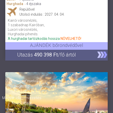
Hurghada
4 éjszaka
-
Repülővel
Utolsó indulás : 2027. 04. 04.
Kairói városnézés,
1 szabadnap Kairóban,
Luxori városnézés,
Hurghadai pihenés.
A hurghadai tartózkodás hossza
NÖVELHETŐ!
AJÁNDÉK bőröndvédővel
Utazás
490 398 Ft
/fő ártól
0-24 magyar nyelvű
segítség
Magyar idegenvezetés
MÁR 2 főtől!