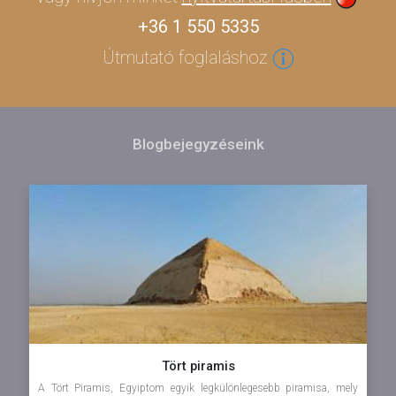
+36 1 550 5335
Útmutató foglaláshoz
Blogbejegyzéseink
Tört piramis
A Tört Piramis, Egyiptom egyik legkülönlegesebb piramisa, mely