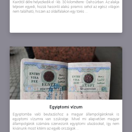
Kairótól délre helyezkedik el - kb. 30 kilométerre - Dahsúrban. Az alakja
teljesen egyedi, hozzá hasonló alakú piramis sehol az egész világon
nem található, hiszen az oldalfalakon egy törés ...
Egyiptomi vízum
Egyiptomba való beutazáshoz a magyar állampolgároknak is
egyiptomi vízumra van szüksége. Mivel mi alapvetően magyar
állampolgárok számára szervezünk egyiptomi utazásokat, így nem
kívánunk most kitérni az egyéb országok ...