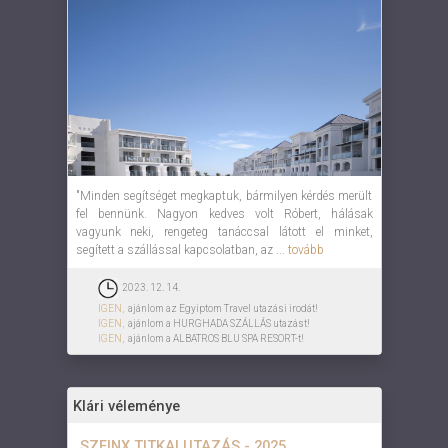
"Minden segítséget megkaptuk, bármilyen kérdés merült
fel bennünk. Nagyon kedves volt Róbert, hálásak
vagyunk neki, rengeteg tanáccsal látott el minket,
segített a szállással kapcsolatban, az ...
tovább
2023. 12. 14.
IGEN,
ajánlom az Egyiptom Travel utazási irodát!
IGEN,
ajánlom a HURGHADA SZÁLLÁS utazást!
IGEN,
ajánlom a ALBATROS BLU SPA RESORT-t!
Klári véleménye
SZFINX TITKAI UTAZÁS - 2025