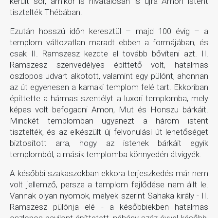
került sor, amikor is hivatalosan is újra Amon istent
tisztelték Thébában.
Ezután hosszú időn keresztül – majd 100 évig – a
templom változatlan maradt ebben a formájában, és
csak II. Ramszesz kezdte el tovább bővíteni azt. II.
Ramszesz szenvedélyes építtető volt, hatalmas
oszlopos udvart alkotott, valamint egy pülónt, ahonnan
az út egyenesen a karnaki templom felé tart. Ekkoriban
építtette a hármas szentélyt a luxori templomba, mely
képes volt befogadni Amon, Mut és Honszu bárkáit.
Mindkét templomban ugyanezt a három istent
tisztelték, és az elkészült új felvonulási út lehetőséget
biztosított arra, hogy az istenek bárkáit egyik
templomból, a másik templomba könnyedén átvigyék.
A későbbi szakaszokban ekkora terjeszkedés már nem
volt jellemző, persze a templom fejlődése nem állt le.
Vannak olyan nyomok, melyek szerint Sahaka király - II.
Ramszesz pülónja elé - a későbbiekben hatalmas