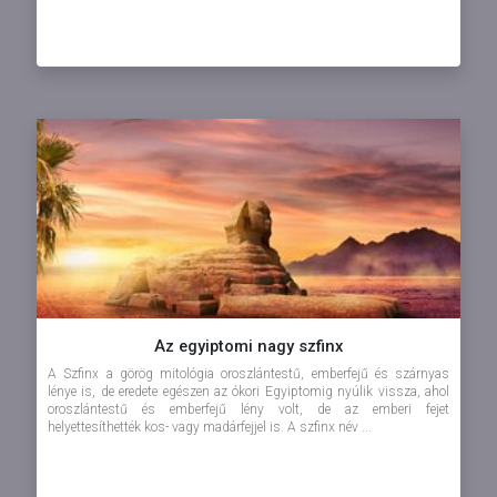
Az egyiptomi nagy szfinx
A Szfinx a görög mitológia oroszlántestű, emberfejű és szárnyas
lénye is, de eredete egészen az ókori Egyiptomig nyúlik vissza, ahol
oroszlántestű és emberfejű lény volt, de az emberi fejet
helyettesíthették kos- vagy madárfejjel is. A szfinx név ...