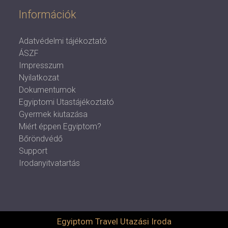
Információk
Adatvédelmi tájékoztató
ÁSZF
Impresszum
Nyilatkozat
Dokumentumok
Egyiptomi Utastájékoztató
Gyermek kiutazása
Miért éppen Egyiptom?
Bőröndvédő
Support
Irodanyitvatartás
Egyiptom Travel Utazási Iroda