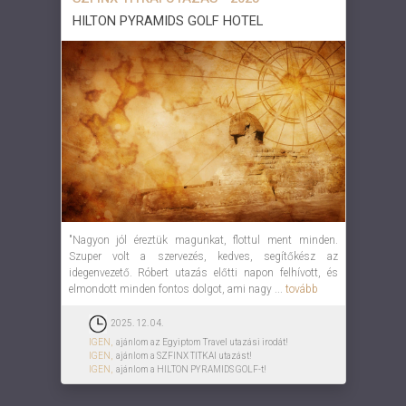
HILTON PYRAMIDS GOLF HOTEL
"Nagyon jól éreztük magunkat, flottul ment minden.
Szuper volt a szervezés, kedves, segítőkész az
idegenvezető. Róbert utazás előtti napon felhívott, és
elmondott minden fontos dolgot, ami nagy ...
tovább
2025. 12. 04.
IGEN,
ajánlom az Egyiptom Travel utazási irodát!
IGEN,
ajánlom a SZFINX TITKAI utazást!
IGEN,
ajánlom a HILTON PYRAMIDS GOLF-t!