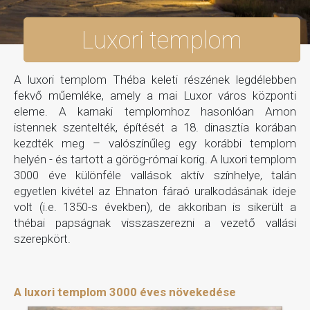
Luxori templom
A luxori templom Théba keleti részének legdélebben
fekvő műemléke, amely a mai Luxor város központi
eleme. A karnaki templomhoz hasonlóan Amon
istennek szentelték, építését a 18. dinasztia korában
kezdték meg – valószínűleg egy korábbi templom
helyén - és tartott a görög-római korig. A luxori templom
3000 éve különféle vallások aktív színhelye, talán
egyetlen kivétel az Ehnaton fáraó uralkodásának ideje
volt (i.e. 1350-s években), de akkoriban is sikerült a
thébai papságnak visszaszerezni a vezető vallási
szerepkört.
A luxori templom 3000 éves növekedése