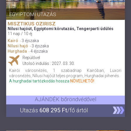
EGYIPTOMI UTAZÁS
MISZTIKUS OZIRISZ
Nílusi hajóút, Egyiptomi körutazás, Tengerparti üdülés
11 nap / 10 éj
Kairó
3 éjszaka
-
Nílusi hajó
3 éjszaka
-
Hurghada
4 éjszaka
-
Repülővel
Utolsó indulás : 2027. 03. 30.
Kairói városnézés, 1 szabadnap Kairóban, Luxori
városnézés, Nílusi hajóút teljes program, Hurghadai pihenés.
A hurghadai tartózkodás hossza
NÖVELHETŐ!
AJÁNDÉK bőröndvédővel
Utazás
608 295 Ft
/fő ártól