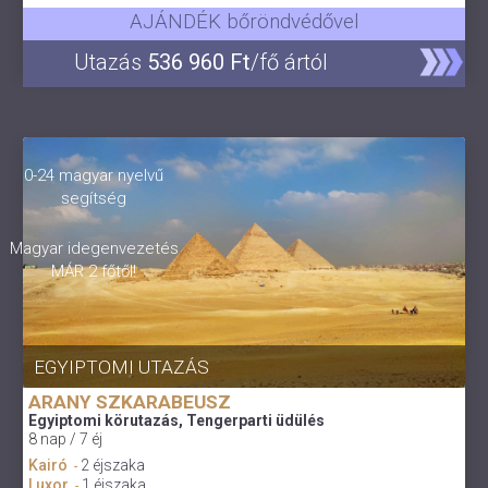
AJÁNDÉK bőröndvédővel
Utazás
536 960 Ft
/fő ártól
0-24 magyar nyelvű
segítség
Magyar idegenvezetés
MÁR 2 főtől!
EGYIPTOMI UTAZÁS
ARANY SZKARABEUSZ
Egyiptomi körutazás, Tengerparti üdülés
8 nap / 7 éj
Kairó
2 éjszaka
-
Luxor
1 éjszaka
-