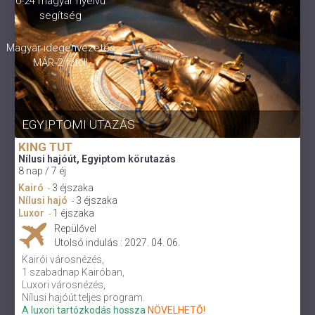
0-24 magyar nyelvű
segítség
Magyar idegenvezetés
MÁR 2 főtől!
EGYIPTOMI UTAZÁS
KING TUT
Nílusi hajóút, Egyiptom körutazás
8 nap / 7 éj
Kairó
3 éjszaka
-
Nílusi hajó
3 éjszaka
-
Luxor
1 éjszaka
-
Repülővel
Utolsó indulás : 2027. 04. 06.
Kairói városnézés,
1 szabadnap Kairóban,
Luxori városnézés,
Nílusi hajóút teljes program.
A luxori tartózkodás hossza
NÖVELHETŐ!