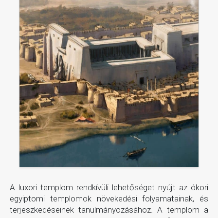
A luxori templom rendkívüli lehetőséget nyújt az ókori
egyiptomi templomok növekedési folyamatainak, és
terjeszkedéseinek tanulmányozásához. A templom a