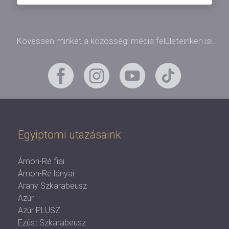
Kövessen minket a közösségi média felületeinken is!
Egyiptomi utazásaink
Ámon-Ré fiai
Ámon-Ré lányai
Arany Szkarabeusz
Azúr
Azúr PLUSZ
Ezüst Szkarabeusz