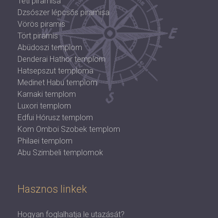
Téti piramisa
Dzsószer lépcsős piramisa
Vörös piramis
Tört piramis
Abüdoszi templom
Denderai Hathor templom
Hatsepszut temploma
Medinet Habu templom
Karnaki templom
Luxori templom
Edfui Hórusz templom
Kom Omboi Szobek templom
Philaei templom
Abu Szimbeli templomok
Hasznos linkek
Hogyan foglalhatja le utazását?