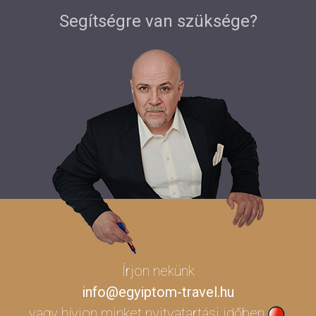
Segítségre van szüksége?
Írjon nekünk
info@egyiptom-travel.hu
vagy hívjon minket
nyitvatartási időben