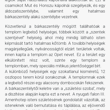
csarnokot Mut és Honszu kápolnái szegélyezik, és egy
áldozatiszentélybe, valamint egy hatalmas
bárkaszentély alakú szentélybe vezetnek.
Közvetlenül a bárkaszentély mögött találhatóak a
templom legbelső helyiségei, többek között a „szentek
szentjével” helyiség, ahol még mindig látható isten
képmását tartó hatalmas kőtömb. A további helyiségek
magánjellegűek, nyilvánosságtól elzárt területek voltak,
innen kapta a templom az Opet nevet. Ez a terület egy
elkülönített rész volt, szinte egy templom a
templomban, mely speciális mitikus jelentőséggel bírt.
A különböző helyiségek egy szokatlanul kisméretű, 12
oszlopos terem körül sorakoznak. A templomnak ezek
a legbelső részei egy alacsony dombocskán fekszenek.
A bárkaszentélytől keletre van a „születési szoba”, mely
a díszítése alapján kapta ezt a nevet. A nyugati falon III.
Amenhotep isteni születésének gondolatát vázolták, az
isteneknek való bemutatása és táplálása, az eljövendő