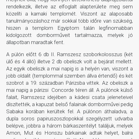
rendelkezik, illetve az elfoglalt alapterülete meg sem
közelíti a karnaki templomét. Viszont az alaposabb
tanulmányozáshoz már sokkal több időre van szükség,
hiszen a templom Egyiptom talán legfinomabban
kidolgozott domborműveit tartalmazza, melyek jó
állapotban maradtak fent.
A pülón előtt 6 db II. Ramszesz szoborkolosszus (két
ülő és 4 álló) illetve 2 db obeliszk volt a bejárat mellett.
Az egyik obeliszk a mai napig is a helyén van, viszont a
jobb oldalit (templommal szemben állva értendő) és két
szobrot a 19. században Párizsba vittek. Az obeliszk a
mai napig a párizsi Concorde téren áll. A pülónok külső
falait, Ramszesz idejében a kádesi csata jeleneteivel
díszítették, a kapuzat belső falainak domborművei pedig
Sabaka korában kerültek fel. A pülónon áthaladva, a
dupla soros papiruszoszlopokkal szegélyzett udvarba
belépve, jobbra a három bárkaszentélyt találjuk, melyek
Amon, Mut és Honszu bárkainak adtak helyet, balra