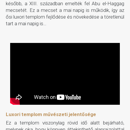
később, a XIII. században emelték fel Abu el-Haggag
mecsetét. Ez a mecset a mai napig is működik, így az
ősi luxori templom fejlődése és növekedése a töretlenül
tart a mai napig is…
Luxori templom művészeti jelentősége
Ez a templom viszonylag rövid idő alatt bejárható,
melynek oka, hogy könnyen áttekinthető alaprajzolattal