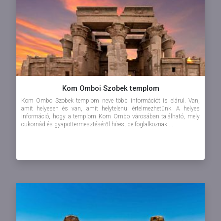
Kom Omboi Szobek templom
Kom Ombo Szobek templom neve több információt is elárul. Van,
amit helyesen és van, amit helytelenül értelmezhetünk. A helyes
információ, hogy a templom Kom Ombo városában található, mely
cukornád és gyapottermesztéséről híres, de foglalkoznak ...