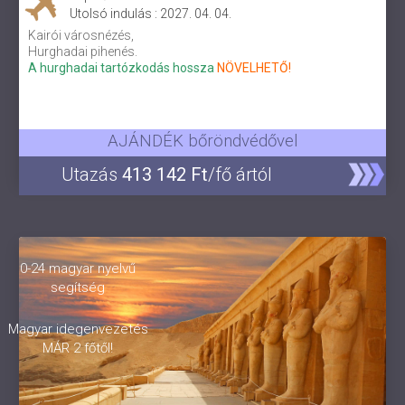
Utolsó indulás : 2027. 04. 04.
Kairói városnézés,
Hurghadai pihenés.
A hurghadai tartózkodás hossza
NÖVELHETŐ!
AJÁNDÉK bőröndvédővel
Utazás
413 142 Ft
/fő ártól
0-24 magyar nyelvű
segítség
Magyar idegenvezetés
MÁR 2 főtől!