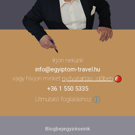
Írjon nekünk
info@egyiptom-travel.hu
vagy hívjon minket
nyitvatartási időben
+36 1 550 5335
Útmutató foglaláshoz
Blogbejegyzéseink