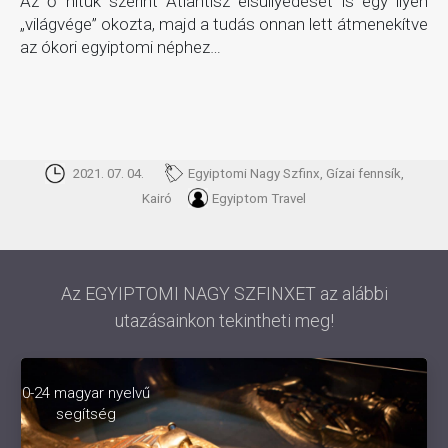
Az ő hitük szerint Atlantisz elsüllyedését is egy ilyen
„világvége” okozta, majd a tudás onnan lett átmenekítve
az ókori egyiptomi néphez…
2021. 07. 04.
Egyiptomi Nagy Szfinx, Gízai fennsík,
Kairó
Egyiptom Travel
Az EGYIPTOMI NAGY SZFINXET az alábbi
utazásainkon tekintheti meg!
0-24 magyar nyelvű
segítség