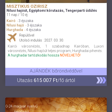
MISZTIKUS OZIRISZ
Nílusi hajóút, Egyiptomi körutazás, Tengerparti üdülés
11 nap / 10 éj
Kairó
3 éjszaka
-
Nílusi hajó
3 éjszaka
-
Hurghada
4 éjszaka
-
Repülővel
Utolsó indulás : 2027. 03. 30.
Kairói városnézés, 1 szabadnap Kairóban, Luxori
városnézés, Nílusi hajóút teljes program, Hurghadai pihenés.
A hurghadai tartózkodás hossza
NÖVELHETŐ!
AJÁNDÉK bőröndvédővel
Utazás
615 007 Ft
/fő ártól
0-24 magyar nyelvű
segítség