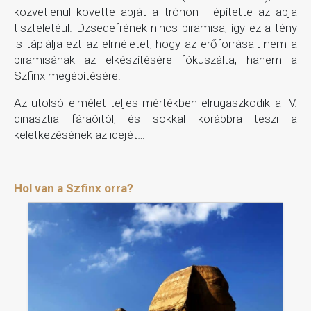
közvetlenül követte apját a trónon - építette az apja
tiszteletéül. Dzsedefrének nincs piramisa, így ez a tény
is táplálja ezt az elméletet, hogy az erőforrásait nem a
piramisának az elkészítésére fókuszálta, hanem a
Szfinx megépítésére.
Az utolsó elmélet teljes mértékben elrugaszkodik a IV.
dinasztia fáraóitól, és sokkal korábbra teszi a
keletkezésének az idejét…
Hol van a Szfinx orra?