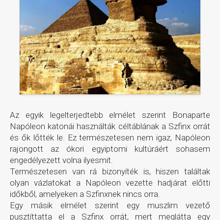
Az egyik legelterjedtebb elmélet szerint Bonaparte
Napóleon katonái használták céltáblának a Szfinx orrát
és ők lőtték le. Ez természetesen nem igaz, Napóleon
rajongott az ókori egyiptomi kultúráért sohasem
engedélyezett volna ilyesmit.
Természetesen van rá bizonyíték is, hiszen találtak
olyan vázlatokat a Napóleon vezette hadjárat előtti
időkből, amelyeken a Szfinxnek nincs orra.
Egy másik elmélet szerint egy muszlim vezető
pusztíttatta el a Szfinx orrát, mert meglátta egy