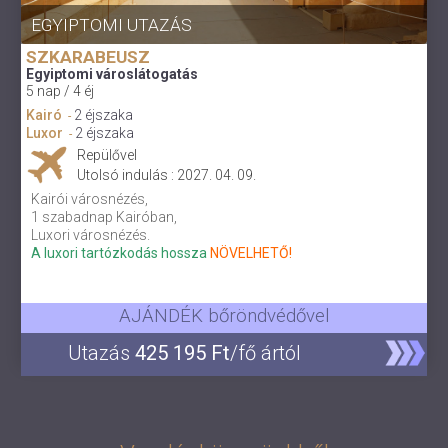
EGYIPTOMI UTAZÁS
SZKARABEUSZ
Egyiptomi városlátogatás
5 nap / 4 éj
Kairó
2 éjszaka
-
Luxor
2 éjszaka
-
Repülővel
Utolsó indulás : 2027. 04. 09.
Kairói városnézés,
1 szabadnap Kairóban,
Luxori városnézés.
A luxori tartózkodás hossza
NÖVELHETŐ!
AJÁNDÉK bőröndvédővel
Utazás
425 195 Ft
/fő ártól