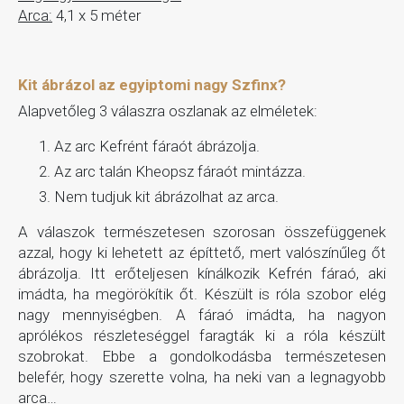
Arca:
4,1 x 5 méter
Kit ábrázol az egyiptomi nagy Szfinx?
Alapvetőleg 3 válaszra oszlanak az elméletek:
Az arc Kefrént fáraót ábrázolja.
Az arc talán Kheopsz fáraót mintázza.
Nem tudjuk kit ábrázolhat az arca.
A válaszok természetesen szorosan összefüggenek
azzal, hogy ki lehetett az építtető, mert valószínűleg őt
ábrázolja. Itt erőteljesen kínálkozik Kefrén fáraó, aki
imádta, ha megörökítik őt. Készült is róla szobor elég
nagy mennyiségben. A fáraó imádta, ha nagyon
aprólékos részleteséggel faragták ki a róla készült
szobrokat. Ebbe a gondolkodásba természetesen
belefér, hogy szerette volna, ha neki van a legnagyobb
arca…