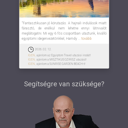
"Fantasztikusan jó körutazás. A hajnali indulások miatt
fárasztó, de enélkül nem lehetne ennyi látnivalót
meglátogatni. Mi egy 6 fős csoportban utaztunk, kiválló
egyiptomi idegenvezetőnkkel, Hamdy ...
tovább
2026. 02. 12.
IGEN,
ajánlom az Egyiptom Travel utazási irodát!
IGEN,
ajánlom a MISZTIKUS OZIRISZ utazást!
IGEN,
ajánlom a SUNRISE GARDEN BEACH-t!
Segítségre van szüksége?