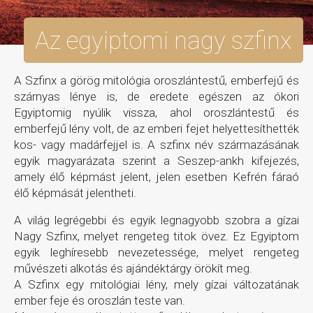
Az egyiptomi nagy szfinx
A Szfinx a görög mitológia oroszlántestű, emberfejű és
szárnyas lénye is, de eredete egészen az ókori
Egyiptomig nyúlik vissza, ahol oroszlántestű és
emberfejű lény volt, de az emberi fejet helyettesíthették
kos- vagy madárfejjel is. A szfinx név származásának
egyik magyarázata szerint a Seszep-ankh kifejezés,
amely élő képmást jelent, jelen esetben Kefrén fáraó
élő képmását jelentheti.
A világ legrégebbi és egyik legnagyobb szobra a gízai
Nagy Szfinx, melyet rengeteg titok övez. Ez Egyiptom
egyik leghíresebb nevezetessége, melyet rengeteg
művészeti alkotás és ajándéktárgy örökít meg.
A Szfinx egy mitológiai lény, mely gízai változatának
ember feje és oroszlán teste van.