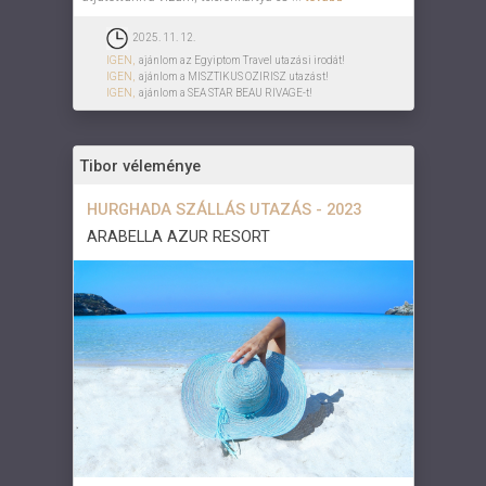
2025. 11. 12.
IGEN,
ajánlom az Egyiptom Travel utazási irodát!
IGEN,
ajánlom a MISZTIKUS OZIRISZ utazást!
IGEN,
ajánlom a SEA STAR BEAU RIVAGE-t!
Tibor véleménye
HURGHADA SZÁLLÁS UTAZÁS - 2023
ARABELLA AZUR RESORT