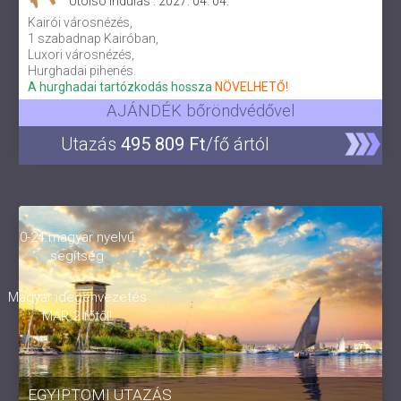
Utolsó indulás : 2027. 04. 04.
Kairói városnézés,
1 szabadnap Kairóban,
Luxori városnézés,
Hurghadai pihenés.
A hurghadai tartózkodás hossza
NÖVELHETŐ!
AJÁNDÉK bőröndvédővel
Utazás
495 809 Ft
/fő ártól
0-24 magyar nyelvű
segítség
Magyar idegenvezetés
MÁR 2 főtől!
EGYIPTOMI UTAZÁS