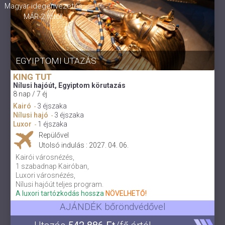
Magyar idegenvezetés
MÁR 2 főtől!
EGYIPTOMI UTAZÁS
KING TUT
Nílusi hajóút, Egyiptom körutazás
8 nap / 7 éj
Kairó
3 éjszaka
-
Nílusi hajó
3 éjszaka
-
Luxor
1 éjszaka
-
Repülővel
Utolsó indulás : 2027. 04. 06.
Kairói városnézés,
1 szabadnap Kairóban,
Luxori városnézés,
Nílusi hajóút teljes program.
A luxori tartózkodás hossza
NÖVELHETŐ!
AJÁNDÉK bőröndvédővel