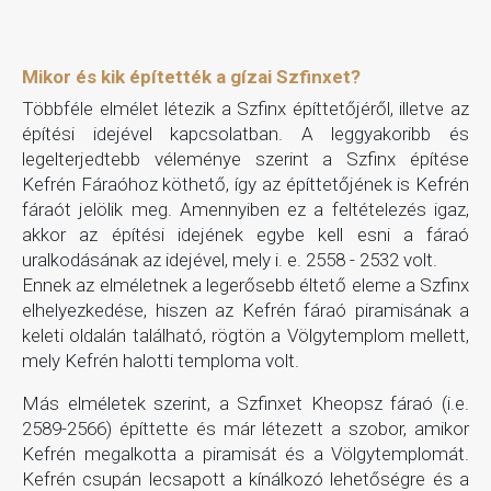
Mikor és kik építették a gízai Szfinxet?
Többféle elmélet létezik a Szfinx építtetőjéről, illetve az
építési idejével kapcsolatban. A leggyakoribb és
legelterjedtebb véleménye szerint a Szfinx építése
Kefrén Fáraóhoz köthető, így az építtetőjének is Kefrén
fáraót jelölik meg. Amennyiben ez a feltételezés igaz,
akkor az építési idejének egybe kell esni a fáraó
uralkodásának az idejével, mely i. e. 2558 - ‎2532 volt.
Ennek az elméletnek a legerősebb éltető eleme a Szfinx
elhelyezkedése, hiszen az Kefrén fáraó piramisának a
keleti oldalán található, rögtön a Völgytemplom mellett,
mely Kefrén halotti temploma volt.
Más elméletek szerint, a Szfinxet Kheopsz fáraó (i.e.
2589-2566) építtette és már létezett a szobor, amikor
Kefrén megalkotta a piramisát és a Völgytemplomát.
Kefrén csupán lecsapott a kínálkozó lehetőségre és a