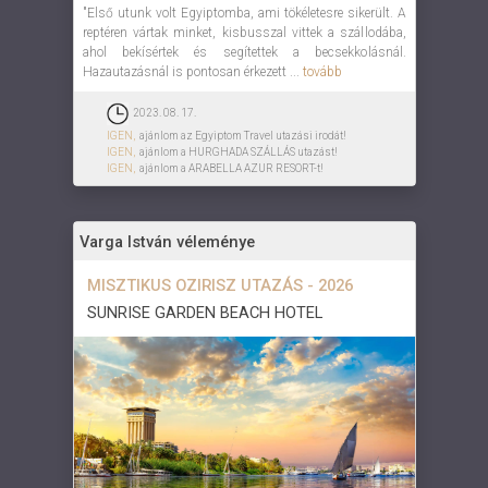
"Első utunk volt Egyiptomba, ami tökéletesre sikerült. A
reptéren vártak minket, kisbusszal vittek a szállodába,
ahol bekísértek és segítettek a becsekkolásnál.
Hazautazásnál is pontosan érkezett ...
tovább
2023. 08. 17.
IGEN,
ajánlom az Egyiptom Travel utazási irodát!
IGEN,
ajánlom a HURGHADA SZÁLLÁS utazást!
IGEN,
ajánlom a ARABELLA AZUR RESORT-t!
Varga István véleménye
MISZTIKUS OZIRISZ UTAZÁS - 2026
SUNRISE GARDEN BEACH HOTEL