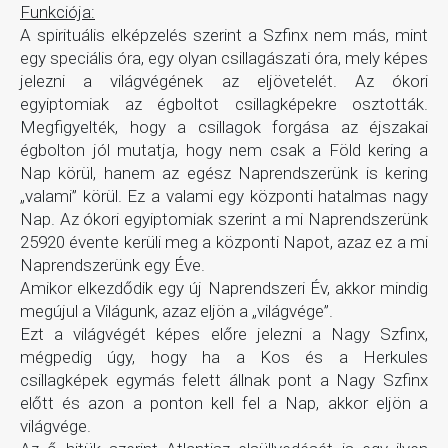
Funkciója:
A spirituális elképzelés szerint a Szfinx nem más, mint
egy speciális óra, egy olyan csillagászati óra, mely képes
jelezni a világvégének az eljövetelét. Az ókori
egyiptomiak az égboltot csillagképekre osztották.
Megfigyelték, hogy a csillagok forgása az éjszakai
égbolton jól mutatja, hogy nem csak a Föld kering a
Nap körül, hanem az egész Naprendszerünk is kering
„valami” körül. Ez a valami egy központi hatalmas nagy
Nap. Az ókori egyiptomiak szerint a mi Naprendszerünk
25920 évente kerüli meg a központi Napot, azaz ez a mi
Naprendszerünk egy Éve.
Amikor elkezdődik egy új Naprendszeri Év, akkor mindig
megújul a Világunk, azaz eljön a „világvége”.
Ezt a világvégét képes előre jelezni a Nagy Szfinx,
mégpedig úgy, hogy ha a Kos és a Herkules
csillagképek egymás felett állnak pont a Nagy Szfinx
előtt és azon a ponton kell fel a Nap, akkor eljön a
világvége.