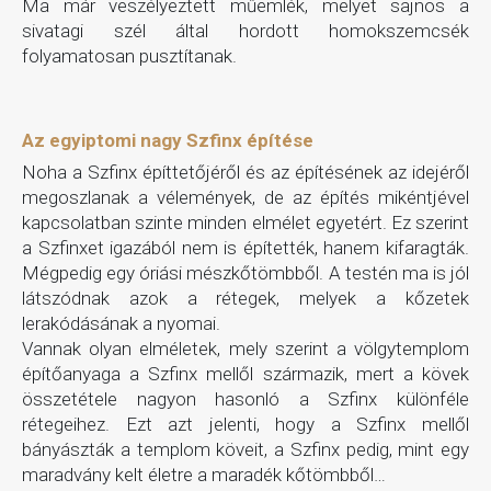
Ma már veszélyeztett műemlék, melyet sajnos a
sivatagi szél által hordott homokszemcsék
folyamatosan pusztítanak.
Az egyiptomi nagy Szfinx építése
Noha a Szfinx építtetőjéről és az építésének az idejéről
megoszlanak a vélemények, de az építés mikéntjével
kapcsolatban szinte minden elmélet egyetért. Ez szerint
a Szfinxet igazából nem is építették, hanem kifaragták.
Mégpedig egy óriási mészkőtömbből. A testén ma is jól
látszódnak azok a rétegek, melyek a kőzetek
lerakódásának a nyomai.
Vannak olyan elméletek, mely szerint a völgytemplom
építőanyaga a Szfinx mellől származik, mert a kövek
összetétele nagyon hasonló a Szfinx különféle
rétegeihez. Ezt azt jelenti, hogy a Szfinx mellől
bányászták a templom köveit, a Szfinx pedig, mint egy
maradvány kelt életre a maradék kőtömbből…