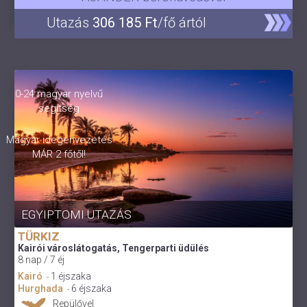
Utazás
306 185 Ft
/fő ártól
0-24 magyar nyelvű
segítség
Magyar idegenvezetés
MÁR 2 főtől!
EGYIPTOMI UTAZÁS
TÜRKIZ
Kairói városlátogatás, Tengerparti üdülés
8 nap / 7 éj
Kairó
1 éjszaka
-
Hurghada
6 éjszaka
-
Repülővel