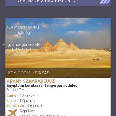
Utazás
542 886 Ft
/fő ártól
0-24 magyar nyelvű
segítség
Magyar idegenvezetés
MÁR 2 főtől!
EGYIPTOMI UTAZÁS
ARANY SZKARABEUSZ
Egyiptomi körutazás, Tengerparti üdülés
8 nap / 7 éj
Kairó
2 éjszaka
-
Luxor
1 éjszaka
-
Hurghada
4 éjszaka
-
Repülővel