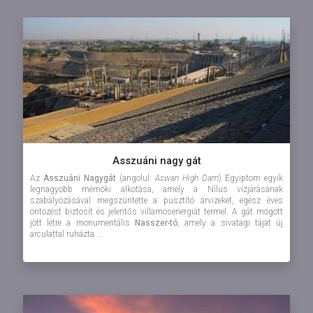
Asszuáni nagy gát
Az
Asszuáni Nagygát
(angolul:
Aswan High Dam
) Egyiptom egyik
legnagyobb mérnöki alkotása, amely a Nílus vízjárásának
szabályozásával megszüntette a pusztító árvizeket, egész éves
öntözést biztosít és jelentős villamosenergiát termel. A gát mögött
jött létre a monumentális
Nasszer-tó
, amely a sivatagi tájat új
arculattal ruházta ...