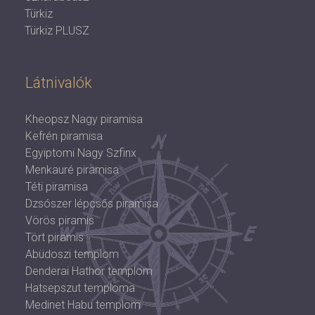
Türkiz
Türkiz PLUSZ
Látnivalók
Kheopsz Nagy piramisa
Kefrén piramisa
Egyiptomi Nagy Szfinx
Menkauré piramisa
Téti piramisa
Dzsószer lépcsős piramisa
Vörös piramis
Tört piramis
Abüdoszi templom
Denderai Hathor templom
Hatsepszut temploma
Medinet Habu templom