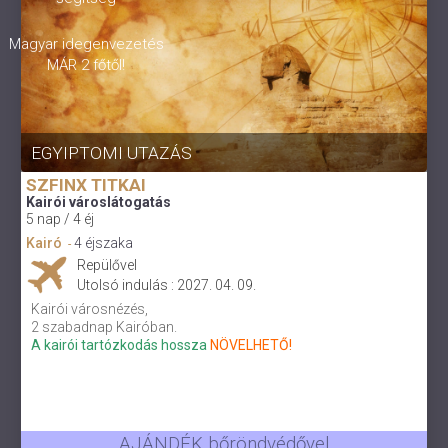
Magyar idegenvezetés
MÁR 2 főtől!
EGYIPTOMI UTAZÁS
SZFINX TITKAI
Kairói városlátogatás
5 nap / 4 éj
Kairó
4 éjszaka
-
Repülővel
Utolsó indulás : 2027. 04. 09.
Kairói városnézés,
2 szabadnap Kairóban.
A kairói tartózkodás hossza
NÖVELHETŐ!
AJÁNDÉK bőröndvédővel