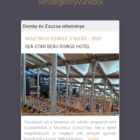
Vendégkönyvünkből
Domby és Zsuzsa véleménye
MISZTIKUS OZIRISZ UTAZÁS - 2025
SEA STAR BEAU RIVAGE HOTEL
"Köszönjük ezt a tartalmas és sokrétű programot amit
összeállítottak a "Misztikus Ozirisz"-ben. Már a reptéri
megérkezésünk is meglepő volt, amilyen gyorsan
átjutottunk a vízum, telefonkártya és ...
tovább