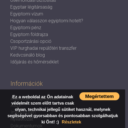
Útlemondási biztosítás
Egyptair légitársaság
Egyiptomi vízum
Hogyan válasszon egyiptomi hotelt?
Egyiptomi pénz
Egyiptom földrajza
Csoportzárási opció
VIP hurghadai repülőtéri transzfer
Kedvcsináló blog
Időjárás és hőmérséklet
Információk
Megértettem
Ez a weboldal az Ön adatainak
Adatvédelmi tájékoztató
védelmét szem előtt tartva csak
ÁSZF
olyan, technikai jellegű sütiket használ, melynek
Impresszum
segítségével gyorsabban és pontosabban szolgálhatjuk
Nyilatkozat
ki Önt! :)
Részletek
Dokumentumok