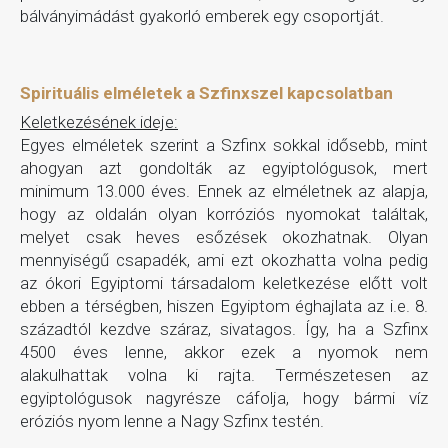
bálványimádást gyakorló emberek egy csoportját.
Spirituális elméletek a Szfinxszel kapcsolatban
Keletkezésének ideje:
Egyes elméletek szerint a Szfinx sokkal idősebb, mint
ahogyan azt gondolták az egyiptológusok, mert
minimum 13.000 éves. Ennek az elméletnek az alapja,
hogy az oldalán olyan korróziós nyomokat találtak,
melyet csak heves esőzések okozhatnak. Olyan
mennyiségű csapadék, ami ezt okozhatta volna pedig
az ókori Egyiptomi társadalom keletkezése előtt volt
ebben a térségben, hiszen Egyiptom éghajlata az i.e. 8.
századtól kezdve száraz, sivatagos. Így, ha a Szfinx
4500 éves lenne, akkor ezek a nyomok nem
alakulhattak volna ki rajta. Természetesen az
egyiptológusok nagyrésze cáfolja, hogy bármi víz
eróziós nyom lenne a Nagy Szfinx testén.