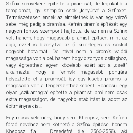
Szfinx környékére építette a piramisát, de leginkább a
templomát, így szimplán csak „lenyúlta” a Szfinxet.
Természetesen ennek az elméletnek is van egy vérző
sebe, még pedig a piramisa. Kefrén piramis építését egy
nagyon fontos szempont hajtotta, de az nem a Szfinx
volt hanem, hogy magasabb piramist építsen, mint az
apja, ezzel is bizonyítva az ő különleges és sokkal
nagyobb hatalmát. De mivel nem a piramis valódi
magassága volt a cél, hanem hogy bizonyos csillaghoz,
vagy égitesthez legyen közelebb, ezért azt a „cselt”
alkalmazta, hogy a fennsík magasabb pontjára
helyeztette el a piramisát, így egy kisebb piramis is
magasabb volt a tengerszinthez képest. Ráadásul egy
olyan „sziklamagra” építette a piramist, ami nem csak
extra magasságot, de nagyobb stabilitást is adott az
építménynek is…
Egy másik vélemény, hogy sem Kheopsz, sem Kefrén
fáraó nevéhez nem köthető a Szfinx építése, hanem
Kheopsz fia – Dzsedefré (i.e. 2566-2558), aki