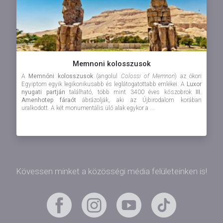
Memnoni kolosszusok
A
Memnóni kolosszusok
(angolul
Colossi of Memnon
) az ókori
Egyiptom egyik legikonikusabb és leglátogatottabb emlékei. A
Luxor
nyugati partján
található, több mint 3400 éves kőszobrok
III.
Amenhotep fáraót
ábrázolják, aki az Újbirodalom korában
uralkodott. A két monumentális ülő alak egykor a ...
Kövessen minket a közösségi média felületeinken is!