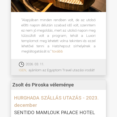
"Alapjában minden rendben volt, de az utolsó
előtti napon délután szabad idő volt, szerintem
ez nem jó megoldás, mert az utolsó napon meg
túlzsúfolt volt a program, tehát a Luxori
templomot meg lehetett volna tekinteni és ezzel
lehetővé tenni a Hatshepsut sírhelyének a
meglátogatását is."
tovább
2026. 03. 11.
IGEN,
ajánlom az Egyiptom Travel utazási irodát!
Zsolt és Piroska véleménye
HURGHADA SZÁLLÁS UTAZÁS - 2023.
december
SENTIDO MAMLOUK PALACE HOTEL