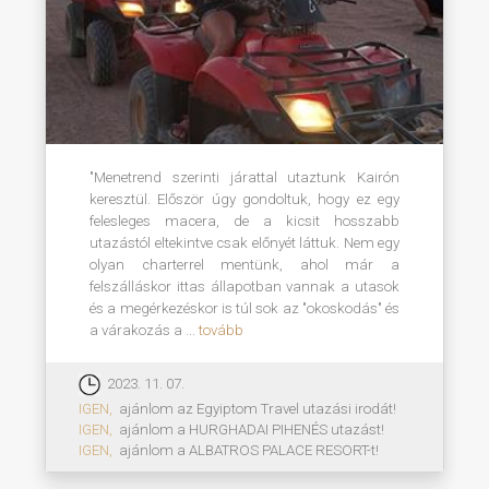
"Menetrend szerinti járattal utaztunk Kairón
keresztül. Először úgy gondoltuk, hogy ez egy
felesleges macera, de a kicsit hosszabb
utazástól eltekintve csak előnyét láttuk. Nem egy
olyan charterrel mentünk, ahol már a
felszálláskor ittas állapotban vannak a utasok
és a megérkezéskor is túl sok az "okoskodás" és
a várakozás a ...
tovább
2023. 11. 07.
IGEN,
ajánlom az Egyiptom Travel utazási irodát!
IGEN,
ajánlom a HURGHADAI PIHENÉS utazást!
IGEN,
ajánlom a ALBATROS PALACE RESORT-t!