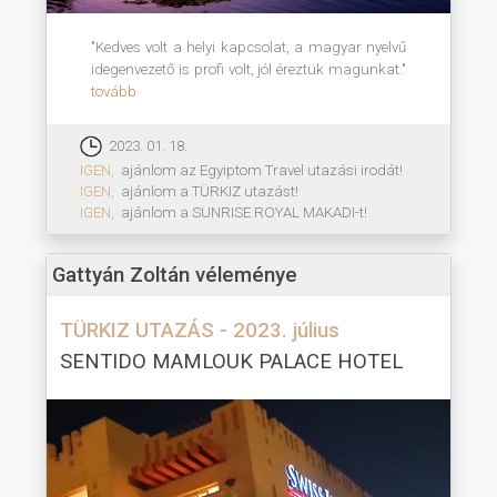
"Kedves volt a helyi kapcsolat, a magyar nyelvű
idegenvezető is profi volt, jól éreztük magunkat."
tovább
2023. 01. 18.
IGEN,
ajánlom az Egyiptom Travel utazási irodát!
IGEN,
ajánlom a TÜRKIZ utazást!
IGEN,
ajánlom a SUNRISE ROYAL MAKADI-t!
Gattyán Zoltán véleménye
TÜRKIZ UTAZÁS - 2023. július
SENTIDO MAMLOUK PALACE HOTEL