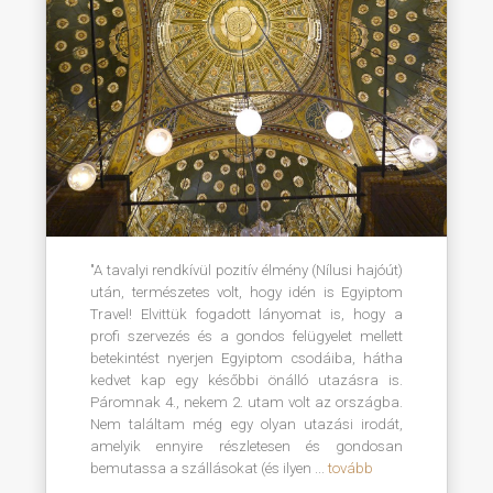
"A tavalyi rendkívül pozitív élmény (Nílusi hajóút)
után, természetes volt, hogy idén is Egyiptom
Travel! Elvittük fogadott lányomat is, hogy a
profi szervezés és a gondos felügyelet mellett
betekintést nyerjen Egyiptom csodáiba, hátha
kedvet kap egy későbbi önálló utazásra is.
Páromnak 4., nekem 2. utam volt az országba.
Nem találtam még egy olyan utazási irodát,
amelyik ennyire részletesen és gondosan
bemutassa a szállásokat (és ilyen ...
tovább