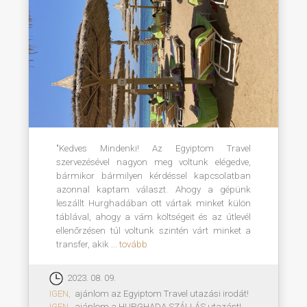
"Kedves Mindenki! Az Egyiptom Travel
szervezésével nagyon meg voltunk elégedve,
bármikor bármilyen kérdéssel kapcsolatban
azonnal kaptam választ. Ahogy a gépünk
leszállt Hurghadában ott vártak minket külön
táblával, ahogy a vám költségeit és az útlevél
ellenőrzésen túl voltunk szintén várt minket a
transfer, akik ...
tovább
2023. 08. 09.
IGEN,
ajánlom az Egyiptom Travel utazási irodát!
IGEN,
ajánlom a HURGHADA SZÁLLÁS utazást!