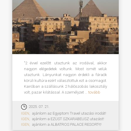
"2 évvel ezelőtt utaztunk az irodával, akkor
nagyon elégedetek voltunk. Most ismét velük
utaztunk. Lányunkat nagyon érdekli a fáraók
körüli kultúra ezért választottuk ezt a csomagot.
Kairóban a szállásunk 2 hálószobás lakosztály
volt, pazar kilátással. A személyzet ...
tovább
2025. 07. 21.
IGEN,
ajánlom az Egyiptom Travel utazási irodát!
IGEN,
ajánlom a EZÜST SZKARABEUSZ utazást!
IGEN,
ajánlom a ALBATROS PALACE RESORT-t!