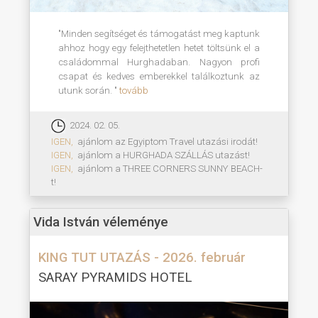
"Minden segítséget és támogatást meg kaptunk
ahhoz hogy egy felejthetetlen hetet töltsünk el a
családommal Hurghadaban. Nagyon profi
csapat és kedves emberekkel találkoztunk az
utunk során. "
tovább
2024. 02. 05.
IGEN,
ajánlom az Egyiptom Travel utazási irodát!
IGEN,
ajánlom a HURGHADA SZÁLLÁS utazást!
IGEN,
ajánlom a THREE CORNERS SUNNY BEACH-
t!
Vida István véleménye
KING TUT UTAZÁS - 2026. február
SARAY PYRAMIDS HOTEL