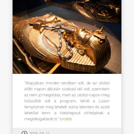
"Alapjában minden rendben volt, de az utolsó
előtti napon délután szabad idő volt, szerintem
ez nem jó megoldás, mert az utolsó napon meg
túlzsúfolt volt a program, tehát a Luxori
templomot meg lehetett volna tekinteni és ezzel
lehetővé tenni a Hatshepsut sírhelyének a
meglátogatását is."
tovább
2026. 03. 11.