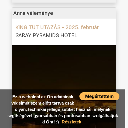
Anna véleménye
KING TUT UTAZÁS - 2025. február
SARAY PYRAMIDS HOTEL
Megértettem
Ez a weboldal az Ön adatainak
védelmét szem előtt tartva csak
olyan, technikai jellegű sütiket használ, melynek
segítségével gyorsabban és pontosabban szolgálhatjuk
ki Önt! :)
Részletek