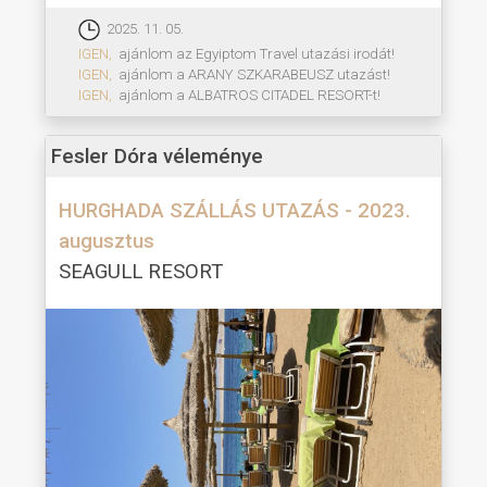
2025. 11. 05.
IGEN,
ajánlom az Egyiptom Travel utazási irodát!
IGEN,
ajánlom a ARANY SZKARABEUSZ utazást!
IGEN,
ajánlom a ALBATROS CITADEL RESORT-t!
Fesler Dóra véleménye
HURGHADA SZÁLLÁS UTAZÁS - 2023.
augusztus
SEAGULL RESORT