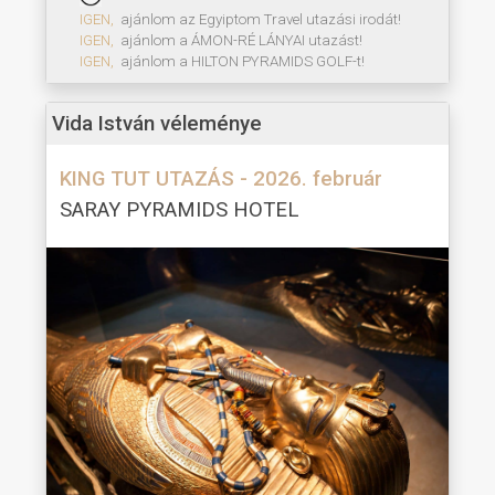
IGEN,
ajánlom az Egyiptom Travel utazási irodát!
IGEN,
ajánlom a ÁMON-RÉ LÁNYAI utazást!
IGEN,
ajánlom a HILTON PYRAMIDS GOLF-t!
Vida István véleménye
KING TUT UTAZÁS - 2026. február
SARAY PYRAMIDS HOTEL