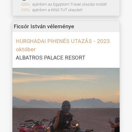
IGEN,
ajánlom az Egyiptom Travel utazási irodát!
IGEN,
ajánlom a KING TUT utazást!
Ficsór István véleménye
HURGHADAI PIHENÉS UTAZÁS - 2023.
október
ALBATROS PALACE RESORT