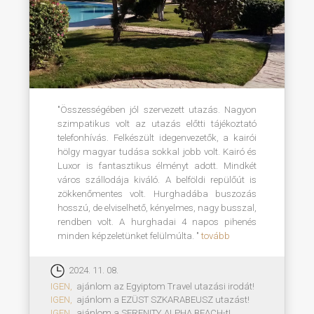
"Összességében jól szervezett utazás. Nagyon
szimpatikus volt az utazás előtti tájékoztató
telefonhívás. Felkészült idegenvezetők, a kairói
hölgy magyar tudása sokkal jobb volt. Kairó és
Luxor is fantasztikus élményt adott. Mindkét
város szállodája kiváló. A belföldi repülőút is
zökkenőmentes volt. Hurghadába buszozás
hosszú, de elviselhető, kényelmes, nagy busszal,
rendben volt. A hurghadai 4 napos pihenés
minden képzeletünket felülmúlta. "
tovább
2024. 11. 08.
IGEN,
ajánlom az Egyiptom Travel utazási irodát!
IGEN,
ajánlom a EZÜST SZKARABEUSZ utazást!
IGEN,
ajánlom a SERENITY ALPHA BEACH-t!