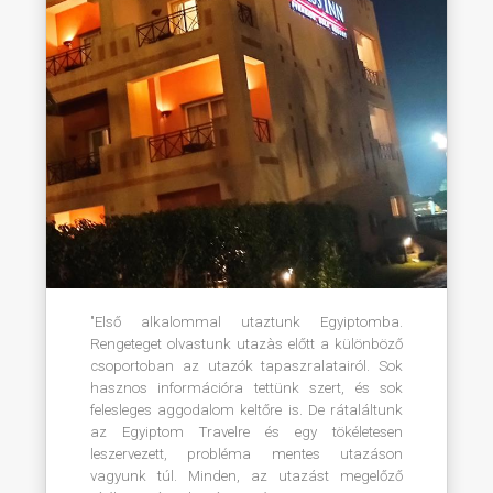
"Első alkalommal utaztunk Egyiptomba.
Rengeteget olvastunk utazàs előtt a különböző
csoportoban az utazók tapaszralatairól. Sok
hasznos információra tettünk szert, és sok
felesleges aggodalom keltőre is. De rátaláltunk
az Egyiptom Travelre és egy tökéletesen
leszervezett, probléma mentes utazáson
vagyunk túl. Minden, az utazást megelőző