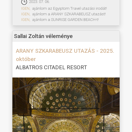
2023. 07. 06.
IGEN,
ajánlom az Egyiptom Travel utazási irodát!
IGEN,
ajánlom a ARANY SZKARABEUSZ utazást!
IGEN,
ajánlom a SUNRISE GARDEN BEACH-t!
Sallai Zoltán véleménye
ARANY SZKARABEUSZ UTAZÁS - 2025.
október
ALBATROS CITADEL RESORT