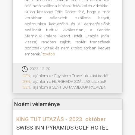
található szálloda leírások fotókkal és videókkal.
Külön köszönet Tóth Róbert felé, hogy a már
korábban választott szálloda helyett,
számunkra kedvezőbb és a legmegfelelőbb
szállodát tudtuk kiválasztani, a Sentido
Mamlouk Palace Resort Hotelt. Utazás (oda-
vissza) rendben zajlott, reptéri transzferek
pontosak voltak és nem utolsó sorban kedves
emberek."
tovább
2023. 12. 20.
IGEN,
ajánlom az Egyiptom Travel utazási irodát!
IGEN,
ajánlom a HURGHADA SZÁLLÁS utazást!
IGEN,
ajánlom a SENTIDO MAMLOUK PALACE-t!
Noémi véleménye
KING TUT UTAZÁS - 2023. október
SWISS INN PYRAMIDS GOLF HOTEL