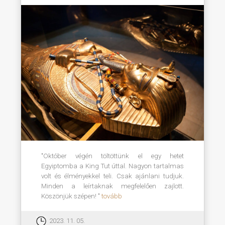
"Október végén töltöttünk el egy hetet
Egyiptomba a King Tut úttal. Nagyon tartalmas
volt és élményekkel teli. Csak ajánlani tudjuk.
Minden a leírtaknak megfelelően zajlott.
Köszönjük szépen! "
tovább
2023. 11. 05.