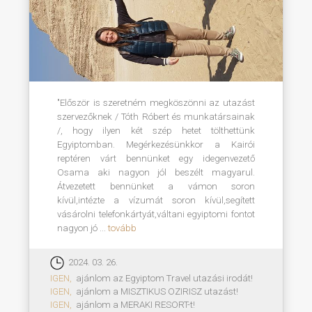
"Először is szeretném megköszönni az utazást
szervezőknek / Tóth Róbert és munkatársainak
/, hogy ilyen két szép hetet tölthettünk
Egyiptomban. Megérkezésünkkor a Kairói
reptéren várt bennünket egy idegenvezető
Osama aki nagyon jól beszélt magyarul.
Átvezetett bennünket a vámon soron
kívül,intézte a vízumát soron kívül,segített
vásárolni telefonkártyát,váltani egyiptomi fontot
nagyon jó ...
tovább
2024. 03. 26.
IGEN,
ajánlom az Egyiptom Travel utazási irodát!
IGEN,
ajánlom a MISZTIKUS OZIRISZ utazást!
IGEN,
ajánlom a MERAKI RESORT-t!