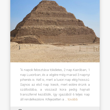
"A napok felosztása tökéletes, 2 nap Kairóban, 1
nap Luxorban, és a végére még marad 3 napnyi
pihenés is. Kell is, mert a luxori nap elég hosszú.
Sajnos az első nap kiesik, mert estére érünk a
szállodába, a visszaút kora pedig hajnali
transzferrel kezdődik, így igazából 6 teljes nap
áll rendelkezésre. Kifejezetten a ...
tovább