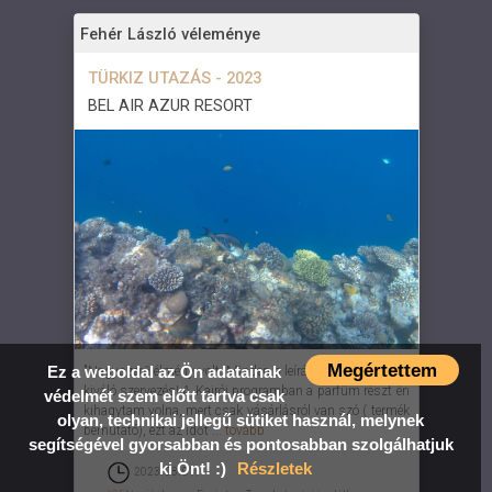
Fehér László véleménye
TÜRKIZ UTAZÁS - 2023
BEL AIR AZUR RESORT
Megértettem
Ez a weboldal az Ön adatainak
"Nagyszerű élmény volt. Minden a leírás szerint történik,
kiváló szervezés! A Kairói programban a parfüm részt én
védelmét szem előtt tartva csak
kihagytam volna, mert csak vásárlásról van szó ( termék
olyan, technikai jellegű sütiket használ, melynek
bemutató), ezt az időt ...
tovább
segítségével gyorsabban és pontosabban szolgálhatjuk
ki Önt! :)
Részletek
2023. 08. 01.