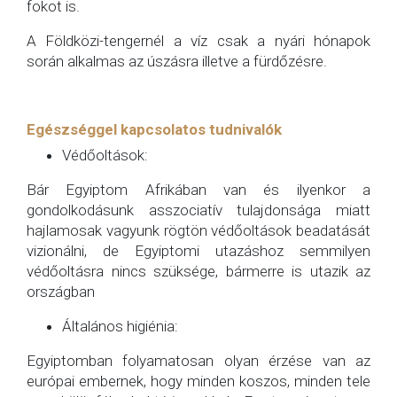
fokot is.
A Földközi-tengernél a víz csak a nyári hónapok
során alkalmas az úszásra illetve a fürdőzésre.
Egészséggel kapcsolatos tudnivalók
Védőoltások:
Bár Egyiptom Afrikában van és ilyenkor a
gondolkodásunk asszociatív tulajdonsága miatt
hajlamosak vagyunk rögtön védőoltások beadatását
vizionálni, de Egyiptomi utazáshoz semmilyen
védőoltásra nincs szüksége, bármerre is utazik az
országban
Általános higiénia:
Egyiptomban folyamatosan olyan érzése van az
európai embernek, hogy minden koszos, minden tele