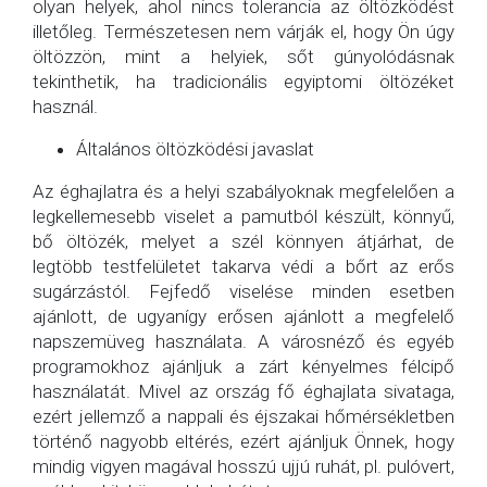
olyan helyek, ahol nincs tolerancia az öltözködést
illetőleg. Természetesen nem várják el, hogy Ön úgy
öltözzön, mint a helyiek, sőt gúnyolódásnak
tekinthetik, ha tradicionális egyiptomi öltözéket
használ.
Általános öltözködési javaslat
Az éghajlatra és a helyi szabályoknak megfelelően a
legkellemesebb viselet a pamutból készült, könnyű,
bő öltözék, melyet a szél könnyen átjárhat, de
legtöbb testfelületet takarva védi a bőrt az erős
sugárzástól. Fejfedő viselése minden esetben
ajánlott, de ugyanígy erősen ajánlott a megfelelő
napszemüveg használata. A városnéző és egyéb
programokhoz ajánljuk a zárt kényelmes félcipő
használatát. Mivel az ország fő éghajlata sivataga,
ezért jellemző a nappali és éjszakai hőmérsékletben
történő nagyobb eltérés, ezért ajánljuk Önnek, hogy
mindig vigyen magával hosszú ujjú ruhát, pl. pulóvert,