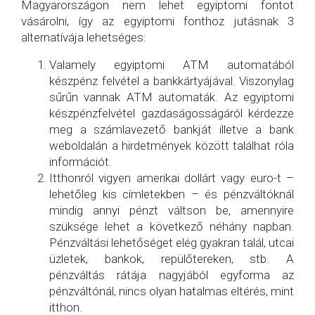
Magyarországon nem lehet egyiptomi fontot
vásárolni, így az egyiptomi fonthoz jutásnak 3
alternatívája lehetséges:
Valamely egyiptomi ATM automatából
készpénz felvétel a bankkártyájával. Viszonylag
sűrűn vannak ATM automaták. Az egyiptomi
készpénzfelvétel gazdaságosságáról kérdezze
meg a számlavezető bankját illetve a bank
weboldalán a hirdetmények között találhat róla
információt.
Itthonról vigyen amerikai dollárt vagy euro-t –
lehetőleg kis címletekben – és pénzváltóknál
mindig annyi pénzt váltson be, amennyire
szüksége lehet a következő néhány napban.
Pénzváltási lehetőséget elég gyakran talál, utcai
üzletek, bankok, repülőtereken, stb. A
pénzváltás rátája nagyjából egyforma az
pénzváltónál, nincs olyan hatalmas eltérés, mint
itthon.