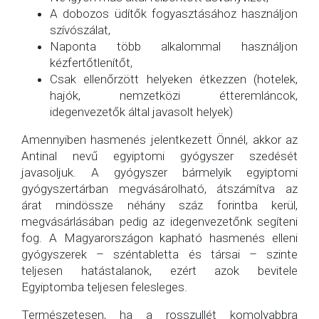
A dobozos üdítők fogyasztásához használjon
szívószálat,
Naponta több alkalommal használjon
kézfertőtlenítőt,
Csak ellenőrzött helyeken étkezzen (hotelek,
hajók, nemzetközi étteremláncok,
idegenvezetők által javasolt helyek)
Amennyiben hasmenés jelentkezett Önnél, akkor az
Antinal nevű egyiptomi gyógyszer szedését
javasoljuk. A gyógyszer bármelyik egyiptomi
gyógyszertárban megvásárolható, átszámítva az
árat mindössze néhány száz forintba kerül,
megvásárlásában pedig az idegenvezetőnk segíteni
fog. A Magyarországon kapható hasmenés elleni
gyógyszerek – széntabletta és társai – szinte
teljesen hatástalanok, ezért azok bevitele
Egyiptomba teljesen felesleges.
Természetesen, ha a rosszullét komolyabbra