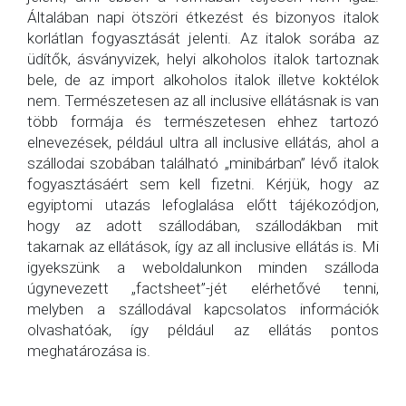
Általában napi ötszöri étkezést és bizonyos italok
korlátlan fogyasztását jelenti. Az italok sorába az
üdítők, ásványvizek, helyi alkoholos italok tartoznak
bele, de az import alkoholos italok illetve koktélok
nem. Természetesen az all inclusive ellátásnak is van
több formája és természetesen ehhez tartozó
elnevezések, például ultra all inclusive ellátás, ahol a
szállodai szobában található „minibárban” lévő italok
fogyasztásáért sem kell fizetni. Kérjük, hogy az
egyiptomi utazás lefoglalása előtt tájékozódjon,
hogy az adott szállodában, szállodákban mit
takarnak az ellátások, így az all inclusive ellátás is. Mi
igyekszünk a weboldalunkon minden szálloda
úgynevezett „factsheet”-jét elérhetővé tenni,
melyben a szállodával kapcsolatos információk
olvashatóak, így például az ellátás pontos
meghatározása is.