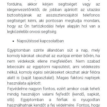
fordulna, akkor kérjen segítséget vagy az
idegenvezetőnktől, de jobban ajánlott az utazási
biztosítójának az asszisztenciájától telefonos
segítséget kérni, aki pontosan megtudja mondani,
hogy az Ön tartózkodási helye alapján hol van a
legközelebbi orvosi segítség.
Napsütéssel kapcsolatban
Egyiptomban szinte állandóan süt a nap, mely
komoly károkat okozhat az európai ember bőrén, ha
nem védekezik ellene megfelelően. Nem szabad
lebecsülni az egyiptomi napsütést, ami védekezés
nélkül, komoly égési sérüléseket okozhat akár félóra
alatt is (saját tapasztalat). Magas faktorú naptejek
használata ajánlott.
Fejvédelme nagyon fontos, ezért amikor csak teheti
mindig használjon valami fejfedőt (kendő, sapkát,
stb). Egyiptomban a férfiak is nyugodtan
használhatnak kendőt a fej védelmére. Fontos, hogy