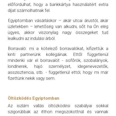
előfordulhat, hogy a bankkártya használatért extra
díjat számolhatnak fel.
Egyiptomban vásárláskor – akár utcai árustól, akár
üzletekben – lehetőség van alkudni, sőt ha Ön elég
ügyes, akkor viszonylag nagy összegeket tud
lealkudni az indulási árból.
Borravaló: mi a kötelező borravalókat, kifizettük a
kinti partnerünk kollégáinak. Ettől függetlenül
mindenki vár el borravalót - sofőrök, szobalányok,
londínerek, hajó személyzet, idegenevezetők,
asszisztencia, stb. - függetlenül ettól, hogy mi már
fizettünk nekik vagy sem.
Öltözködés Egyiptomban
Az iszlám vallás öltözködési szabályai sokkal
szigorúbbak az itthon megszokottnál és vannak