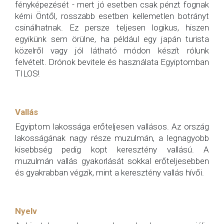
fényképezését - mert jó esetben csak pénzt fognak
kérni Öntől, rosszabb esetben kellemetlen botrányt
csinálhatnak. Ez persze teljesen logikus, hiszen
egyikünk sem örülne, ha például egy japán turista
közelről vagy jól látható módon készít rólunk
felvételt. Drónok bevitele és használata Egyiptomban
TILOS!
Vallás
Egyiptom lakossága erőteljesen vallásos. Az ország
lakosságának nagy része muzulmán, a legnagyobb
kisebbség pedig kopt keresztény vallású. A
muzulmán vallás gyakorlását sokkal erőteljesebben
és gyakrabban végzik, mint a keresztény vallás hívői.
Nyelv