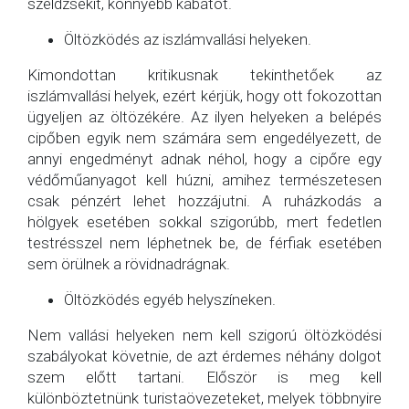
széldzsekit, könnyebb kabátot.
Öltözködés az iszlámvallási helyeken.
Kimondottan kritikusnak tekinthetőek az
iszlámvallási helyek, ezért kérjük, hogy ott fokozottan
ügyeljen az öltözékére. Az ilyen helyeken a belépés
cipőben egyik nem számára sem engedélyezett, de
annyi engedményt adnak néhol, hogy a cipőre egy
védőműanyagot kell húzni, amihez természetesen
csak pénzért lehet hozzájutni. A ruházkodás a
hölgyek esetében sokkal szigorúbb, mert fedetlen
testrésszel nem léphetnek be, de férfiak esetében
sem örülnek a rövidnadrágnak.
Öltözködés egyéb helyszíneken.
Nem vallási helyeken nem kell szigorú öltözködési
szabályokat követnie, de azt érdemes néhány dolgot
szem előtt tartani. Először is meg kell
különböztetnünk turistaövezeteket, melyek többnyire