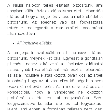
A Nílusi hajókon teljes ellátást biztosítunk, ami
annyiban különbözik az előbb ismertetett félpanziós
ellátástól, hogy a reggeli és vacsora mellé, ebédet is
biztosítunk. Az ebédhez való ital fogyasztása
mikéntje, megegyezik a már említett vacsoránál
alkalmazottéval.
All inclusive ellátás:
A tengerparti szállodákban all inclusive ellátást
biztosítunk, melynek két oka. Egyrészt a gondtalan
pihenést nehéz elképzelni all inclusive ellátástól
alacsonyabb fokú ellátással, másrészt a félpanziós
és az all inclusive ellátás között, olyan kicsi az árbeli
különbség, hogy az utazás teljes költségeiben nem
okoz számottevő eltérést. Az all inclusive ellátás alap
koncepciója, hogy a vendégnek ne okozzon
problémát az étel és itat megvásárlása. Ezért
leegyszerűsítve korlátlan étel és ital fogyasztást
jelent, ami ebben a formában teljesen nem igaz.