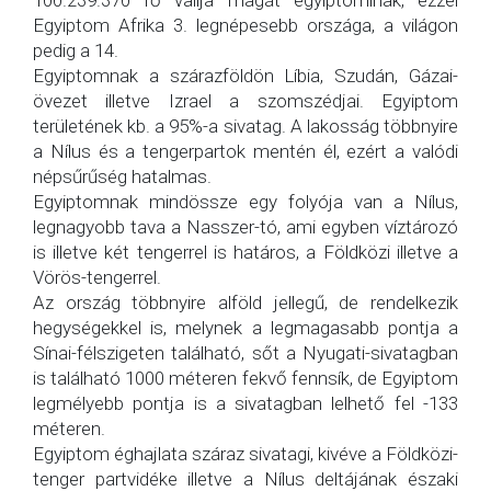
100.239.370 fő vallja magát egyiptominak, ezzel
Egyiptom Afrika 3. legnépesebb országa, a világon
pedig a 14.
Egyiptomnak a szárazföldön Líbia, Szudán, Gázai-
övezet illetve Izrael a szomszédjai. Egyiptom
területének kb. a 95%-a sivatag. A lakosság többnyire
a Nílus és a tengerpartok mentén él, ezért a valódi
népsűrűség hatalmas.
Egyiptomnak mindössze egy folyója van a Nílus,
legnagyobb tava a Nasszer-tó, ami egyben víztározó
is illetve két tengerrel is határos, a Földközi illetve a
Vörös-tengerrel.
Az ország többnyire alföld jellegű, de rendelkezik
hegységekkel is, melynek a legmagasabb pontja a
Sínai-félszigeten található, sőt a Nyugati-sivatagban
is található 1000 méteren fekvő fennsík, de Egyiptom
legmélyebb pontja is a sivatagban lelhető fel -133
méteren.
Egyiptom éghajlata száraz sivatagi, kivéve a Földközi-
tenger partvidéke illetve a Nílus deltájának északi