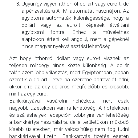
Ugyanígy vigyen itthonról dollárt vagy euro-t, de
a pénzváltásra ATM automatát használjon. Az
egyiptomi automaták különlegessége, hogy a
dollárt vagy az euro-t képesek átváltani
egyiptomi fontra. Ehhez a művelethez
alapfokon érteni kell angolul, mert a gépeknél
nincs magyar nyelvválasztási lehetőség.
Azt hogy itthonról dollárt vagy euro-t visznek az
teljesen mindegy nincs közte különbség. A dollár
talán azért jobb választás, mert Egyiptomban jobban
szeretik a dollárt illetve ha szeretne borravalót adni,
akkor erre az egy dolláros megfelelőbb és olcsóbb,
mint az egy euro.
Bankkártyával vásárolni nehézkes, mert csak
nagyobb üzletekben van rá lehetőség. A hotelekben
és szálláshelyek recepcióin többnyire van lehetőség
a bankkártya használatra, de a területükön működő
kisebb üzletekben, már valószínűleg nem fog tudni
bankkártyával fizetni. Bankkártyás fizetés esetén