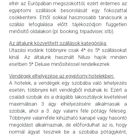
eltér az Európában megszokottól, ezért érdemes az
egyiptomi szállások besorolását egy fokozattal
csökkenteni. Ettől sokkal hasznosabb tanácsunk a
szállás lefoglalása előtt tájékozódjon független
minősítő oldalakon (pl. booking, tripadviser, stb).
Az általunk közvetített szállások kategóriája:
Utazási irodánk többnyire csak 4* és 5* szállásokat
kínál. Az általunk használt Nílusi hajók minden
esetben 5* Deluxe minősítéssel rendelkeznek
Vendégek elhelyezése az egyiptomi hotelekben:
A hotelek, a vendégek egy szobába való lehelyezés
esetén, többnyire két vendégből indulnak ki. Ezért a
családi szobák és a drágább lakosztályok kivételével
maximálisan 3 ágy elhelyezésére alkalmasak a
szobák, ahol a 3. ágy valami féle pótágy féleség.
Többnyire valamiféle kihúzható kanapé vagy hasonló
megoldást alkalmaznak, de előfordulhat az is, hogy
normál ágyat tesznek be a szobába pótágyként,