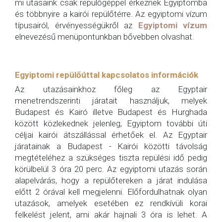
mi utasaink csak repülőgéppel érkeznek Egyiptomba
és többnyire a kairói repülőtérre. Az egyiptomi vízum
típusairól, érvényességükről az
Egyiptomi vízum
elnevezésű menüpontunkban bővebben olvashat.
Egyiptomi repülőúttal kapcsolatos információk
Az utazásainkhoz főleg az Egyptair
menetrendszerinti járatait használjuk, melyek
Budapest és Kairó illetve Budapest és Hurghada
között közlekednek jelenleg, Egyiptom további úti
céljai kairói átszállással érhetőek el. Az Egyptair
járatainak a Budapest - Kairói közötti távolság
megtételéhez a szükséges tiszta repülési idő pedig
körülbelül 3 óra 20 perc. Az egyiptomi utazás során
alapelvárás, hogy a repülőtereken a járat indulása
előtt 2 órával kell megjelenni. Előfordulhatnak olyan
utazások, amelyek esetében ez rendkívüli korai
felkelést jelent, ami akár hajnali 3 óra is lehet. A