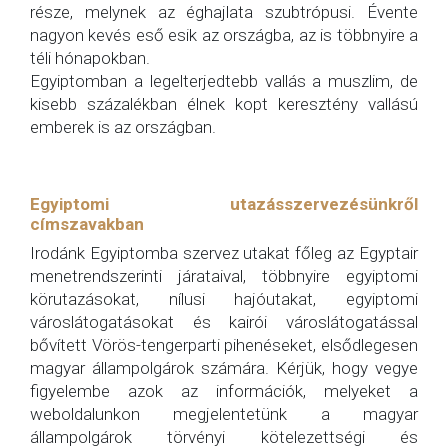
része, melynek az éghajlata szubtrópusi. Évente
nagyon kevés eső esik az országba, az is többnyire a
téli hónapokban.
Egyiptomban a legelterjedtebb vallás a muszlim, de
kisebb százalékban élnek kopt keresztény vallású
emberek is az országban.
Egyiptomi utazásszervezésünkről
címszavakban
Irodánk Egyiptomba szervez utakat főleg az Egyptair
menetrendszerinti járataival, többnyire egyiptomi
körutazásokat, nílusi hajóutakat, egyiptomi
városlátogatásokat és kairói városlátogatással
bővített Vörös-tengerparti pihenéseket, elsődlegesen
magyar állampolgárok számára. Kérjük, hogy vegye
figyelembe azok az információk, melyeket a
weboldalunkon megjelentetünk a magyar
állampolgárok törvényi kötelezettségi és