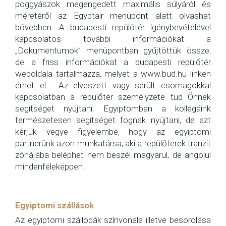
poggyászok megengedett maximális súlyáról és
méretéről az Egyptair menüpont alatt olvashat
bővebben. A budapesti repülőtér igénybevételével
kapcsolatos további információkat a
„Dokumentumok” menüpontban gyűjtöttük össze,
de a friss információkat a budapesti repülőtér
weboldala tartalmazza, melyet a www.bud.hu linken
érhet el. Az elveszett vagy sérült csomagokkal
kapcsolatban a repülőtér személyzete tud Önnek
segítséget nyújtani. Egyiptomban a kollégáink
természetesen segítséget fognak nyújtani, de azt
kérjük vegye figyelembe, hogy az egyiptomi
partnerünk azon munkatársa, aki a repülőterek tranzit
zónájába beléphet nem beszél magyarul, de angolul
mindenféleképpen.
Egyiptomi szállások
Az egyiptomi szállodák színvonala illetve besorolása