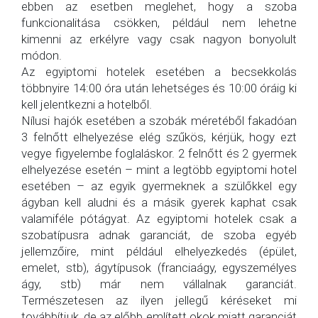
ebben az esetben meglehet, hogy a szoba
funkcionalitása csökken, például nem lehetne
kimenni az erkélyre vagy csak nagyon bonyolult
módon.
Az egyiptomi hotelek esetében a becsekkolás
többnyire 14:00 óra után lehetséges és 10:00 óráig ki
kell jelentkezni a hotelből.
Nílusi hajók esetében a szobák méretéből fakadóan
3 felnőtt elhelyezése elég szűkös, kérjük, hogy ezt
vegye figyelembe foglaláskor. 2 felnőtt és 2 gyermek
elhelyezése esetén – mint a legtöbb egyiptomi hotel
esetében – az egyik gyermeknek a szülőkkel egy
ágyban kell aludni és a másik gyerek kaphat csak
valamiféle pótágyat. Az egyiptomi hotelek csak a
szobatípusra adnak garanciát, de szoba egyéb
jellemzőire, mint például elhelyezkedés (épület,
emelet, stb), ágytípusok (franciaágy, egyszemélyes
ágy, stb) már nem vállalnak garanciát.
Természetesen az ilyen jellegű kéréseket mi
továbbítjuk, de az előbb említett okok miatt garanciát