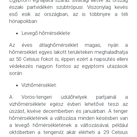
Egyiptom éghajlata száraz sivatagi illetve az ország
északi partvidékén szubtrópusi. Viszonylag kevés
eső esik az országban, az is többnyire a téli
hónapokban.
Levegő hőmérséklete:
Az éves átlaghőmérséklet magas, nyári a
hőmérséklet egyes lakott területeken meghaladhatja
az 50 Celsius fokot is, éppen ezért a napsütés elleni
védekezés nagyon fontos az egyiptomi utazások
során.
Vízhőmérséklet:
A Vörös-tengeri üdülőhelyek partjainál a
vízhőmérséklete egész évben lehetővé teszi az
úszást, kivéve decemberben és januárban. A tenger
hőmérsékletének a változása minden késésben van
a levegő hőmérsékletének a változásával, például
októberben a tengervíz akár elérheti a 29 Celsius