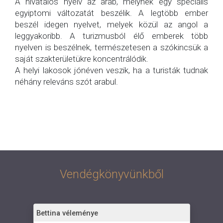
A hivatalos nyelv az arab, melynek egy speciális
egyiptomi változatát beszélik. A legtöbb ember
beszél idegen nyelvet, melyek közül az angol a
leggyakoribb. A turizmusból élő emberek több
nyelven is beszélnek, természetesen a szókincsük a
saját szakterületükre koncentrálódik.
A helyi lakosok jónéven veszik, ha a turisták tudnak
néhány releváns szót arabul.
.
Vendégkönyvünkből
Bettina véleménye