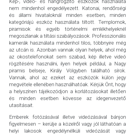
Kép-, videó- és hangrögzítő eszközök használata
nem mindenhol engedélyezett. Katonai, rendőrségi
és állami hivataloknál minden esetben, minden
kategóriájú eszköz használata tiltott. Templomok,
piramisok és egyéb történelmi emlékhelyeknél
megoszlanak a tiltási szabályozások. Professzionális
kamerák használata mindenhol tilos, többnyire még
az utcán is. Azonban vannak olyan helyek, ahol még
az okostelefonokat sem szabad, kép illetve videó
rögzítésére használni, ilyen helyek például, a Nagy
piramis belseje, Király Völgyben található sírok.
Vannak, ahol az ezeket az eszközök külön jegy
megvétele ellenében használhatóak. Kérjük Önt, hogy
a helyszínen tájékozódjon a korlátozásokat illetően
és minden esetben kövesse az idegenvezető
utasításait.
Emberek fotózásával illetve videózásával bánjon
figyelmesen – kerülje a közelről vagy jól láthatóan a
helyi lakosok engedélynélküli videózását vagy