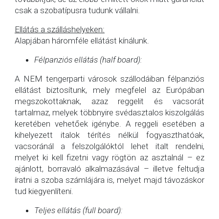
csak a szobatípusra tudunk vállalni.
Ellátás a szálláshelyeken:
Alapjában háromféle ellátást kínálunk.
Félpanziós ellátás (half board):
A NEM tengerparti városok szállodáiban félpanziós
ellátást biztosítunk, mely megfelel az Európában
megszokottaknak, azaz reggelit és vacsorát
tartalmaz, melyek többnyire svédasztalos kiszolgálás
keretében vehetőek igénybe. A reggeli esetében a
kihelyezett italok térítés nélkül fogyaszthatóak,
vacsoránál a felszolgálóktól lehet italt rendelni,
melyet ki kell fizetni vagy rögtön az asztalnál – ez
ajánlott, borravaló alkalmazásával – illetve feltudja
íratni a szoba számlájára is, melyet majd távozáskor
tud kiegyenlíteni.
Teljes ellátás (full board):