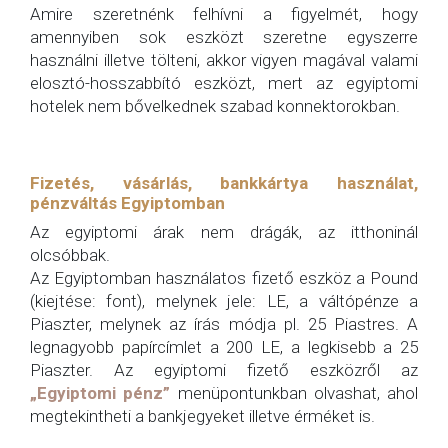
Amire szeretnénk felhívni a figyelmét, hogy
amennyiben sok eszközt szeretne egyszerre
használni illetve tölteni, akkor vigyen magával valami
elosztó-hosszabbító eszközt, mert az egyiptomi
hotelek nem bővelkednek szabad konnektorokban.
Fizetés, vásárlás, bankkártya használat,
pénzváltás Egyiptomban
Az egyiptomi árak nem drágák, az itthoninál
olcsóbbak.
Az Egyiptomban használatos fizető eszköz a Pound
(kiejtése: font), melynek jele: LE, a váltópénze a
Piaszter, melynek az írás módja pl. 25 Piastres. A
legnagyobb papírcímlet a 200 LE, a legkisebb a 25
Piaszter. Az egyiptomi fizető eszközről az
„Egyiptomi pénz”
menüpontunkban olvashat, ahol
megtekintheti a bankjegyeket illetve érméket is.