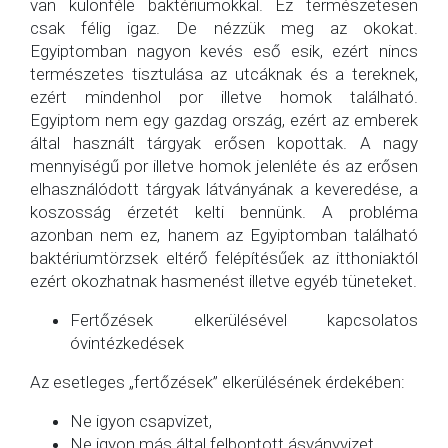
van különféle baktériumokkal. Ez természetesen
csak félig igaz. De nézzük meg az okokat.
Egyiptomban nagyon kevés eső esik, ezért nincs
természetes tisztulása az utcáknak és a tereknek,
ezért mindenhol por illetve homok található.
Egyiptom nem egy gazdag ország, ezért az emberek
által használt tárgyak erősen kopottak. A nagy
mennyiségű por illetve homok jelenléte és az erősen
elhasználódott tárgyak látványának a keveredése, a
koszosság érzetét kelti bennünk. A probléma
azonban nem ez, hanem az Egyiptomban található
baktériumtörzsek eltérő felépítésűek az itthoniaktól
ezért okozhatnak hasmenést illetve egyéb tüneteket.
Fertőzések elkerülésével kapcsolatos
óvintézkedések
Az esetleges „fertőzések” elkerülésének érdekében:
Ne igyon csapvizet,
Ne igyon más által felbontott ásványvizet,