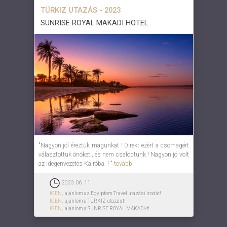
TÜRKIZ UTAZÁS - 2023
SUNRISE ROYAL MAKADI HOTEL
"Nagyon jól éreztük magunkat ! Direkt ezért a csomagért
választottuk önöket , és nem csalódtunk ! Nagyon jó volt
az idegenvezetés Kairóba. ! "
tovább
2023. 06. 11.
IGEN,
ajánlom az Egyiptom Travel utazási irodát!
IGEN,
ajánlom a TÜRKIZ utazást!
IGEN,
ajánlom a SUNRISE ROYAL MAKADI-t!