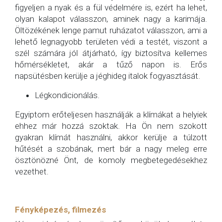
figyeljen a nyak és a fül védelmére is, ezért ha lehet,
olyan kalapot válasszon, aminek nagy a karimája.
Öltözékének lenge pamut ruházatot válasszon, ami a
lehető legnagyobb területen védi a testét, viszont a
szél számára jól átjárható, így biztosítva kellemes
hőmérsékletet, akár a tűző napon is. Erős
napsütésben kerülje a jéghideg italok fogyasztását.
Légkondicionálás.
Egyiptom erőteljesen használják a klímákat a helyiek
ehhez már hozzá szoktak. Ha Ön nem szokott
gyakran klímát használni, akkor kerülje a túlzott
hűtését a szobának, mert bár a nagy meleg erre
ösztönözné Önt, de komoly megbetegedésekhez
vezethet.
Fényképezés, filmezés