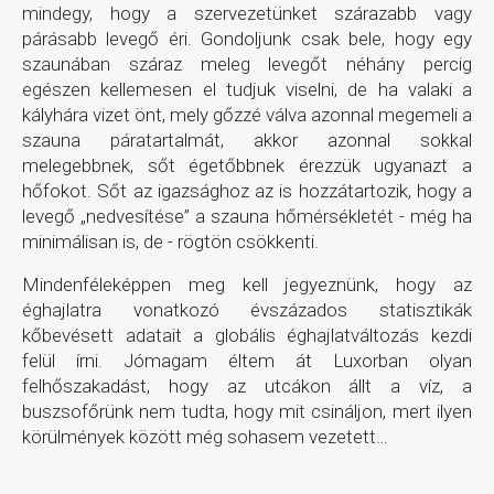
mindegy, hogy a szervezetünket szárazabb vagy
párásabb levegő éri. Gondoljunk csak bele, hogy egy
szaunában száraz meleg levegőt néhány percig
egészen kellemesen el tudjuk viselni, de ha valaki a
kályhára vizet önt, mely gőzzé válva azonnal megemeli a
szauna páratartalmát, akkor azonnal sokkal
melegebbnek, sőt égetőbbnek érezzük ugyanazt a
hőfokot. Sőt az igazsághoz az is hozzátartozik, hogy a
levegő „nedvesítése” a szauna hőmérsékletét - még ha
minimálisan is, de - rögtön csökkenti.
Mindenféleképpen meg kell jegyeznünk, hogy az
éghajlatra vonatkozó évszázados statisztikák
kőbevésett adatait a globális éghajlatváltozás kezdi
felül írni. Jómagam éltem át Luxorban olyan
felhőszakadást, hogy az utcákon állt a víz, a
buszsofőrünk nem tudta, hogy mit csináljon, mert ilyen
körülmények között még sohasem vezetett…