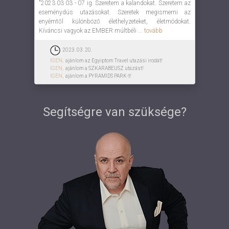
"2023.03 03 - 07 ig. Szeretem a kalandokat. Szeretem az
eseménydús utazásokat. Szeretek megismerni az
enyémtől különböző élethelyzeteket, életmódokat.
Kíváncsi vagyok az EMBER múltbéli ...
tovább
2023. 03. 20.
IGEN,
ajánlom az Egyiptom Travel utazási irodát!
IGEN,
ajánlom a SZKARABEUSZ utazást!
IGEN,
ajánlom a PYRAMIDS PARK-t!
Segítségre van szüksége?