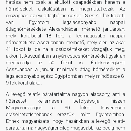
hatása nem csak a lehullott csapadékban, hanem a
hőmérséklet alakulásában is megmutatkozik. Az
országban az évi átlaghőmérséklet 18 és 41 fok között
van. Egyiptom legalacsonyabb nappali
átlaghőmérséklete Alexandriában mérhető januárban,
mely körülbelül 18 fok, a legmagasabb nappali
hőmérséklete Asszuánban mérhető, mely eléri az akár
41 fokot is, de ha a csúcsértékeket vizsgáljuk meg,
akkor itt Asszuánban a nyári csúcshőmérséklet gyakran
meghaladja az 50 fokot is. Érdekességként
Asszuánban a januári minimális átlag hőmérséklet a
legalacsonyabb egész Egyiptomban, mely mindössze 8-
9 fok körül alakul.
A levegő relatív páratartalma nagyon alacsony, ami a
hőérzetet kellemesen befolyásolja, hiszen
Magyarországon a 30 fokot lényegesen
elviselhetetlenebbnek érezzük, mint Egyiptomban.
Ennek magyarázata, hogy hazánkban a levegő relatív
páratartalma nagyságrendileg magasabb, az pedig nem