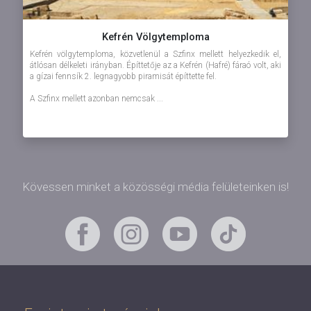
Kefrén Völgytemploma
Kefrén völgytemploma, közvetlenül a Szfinx mellett helyezkedik el,
átlósan délkeleti irányban. Építtetője az a Kefrén (Hafré) fáraó volt, aki
a gízai fennsík 2. legnagyobb piramisát építtette fel.
A Szfinx mellett azonban nemcsak ...
Kövessen minket a közösségi média felületeinken is!