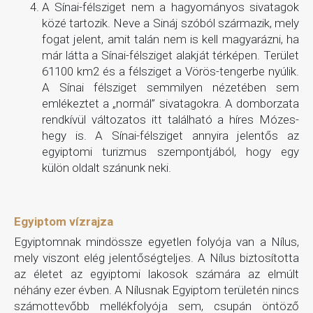
A Sínai-félsziget nem a hagyományos sivatagok
közé tartozik. Neve a Sináj szóból származik, mely
fogat jelent, amit talán nem is kell magyarázni, ha
már látta a Sínai-félsziget alakját térképen. Terület
61100 km2 és a félsziget a Vörös-tengerbe nyúlik.
A Sínai félsziget semmilyen nézetében sem
emlékeztet a „normál” sivatagokra. A domborzata
rendkívül változatos itt található a híres Mózes-
hegy is. A Sínai-félsziget annyira jelentős az
egyiptomi turizmus szempontjából, hogy egy
külön oldalt szánunk neki.
Egyiptom vízrajza
Egyiptomnak mindössze egyetlen folyója van a Nílus,
mely viszont elég jelentőségteljes. A Nílus biztosította
az életet az egyiptomi lakosok számára az elmúlt
néhány ezer évben. A Nílusnak Egyiptom területén nincs
számottevőbb mellékfolyója sem, csupán öntöző