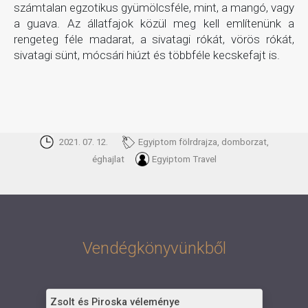
számtalan egzotikus gyümölcsféle, mint, a mangó, vagy
a guava. Az állatfajok közül meg kell említenünk a
rengeteg féle madarat, a sivatagi rókát, vörös rókát,
sivatagi sünt, mócsári hiúzt és többféle kecskefajt is.
2021. 07. 12.
Egyiptom fölrdrajza, domborzat,
éghajlat
Egyiptom Travel
Vendégkönyvünkből
Zsolt és Piroska véleménye