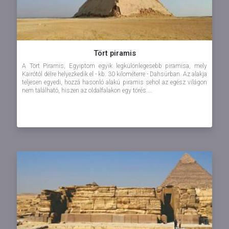
Tört piramis
A Tört Piramis, Egyiptom egyik legkülönlegesebb piramisa, mely
Kairótól délre helyezkedik el - kb. 30 kilométerre - Dahsúrban. Az alakja
teljesen egyedi, hozzá hasonló alakú piramis sehol az egész világon
nem található, hiszen az oldalfalakon egy törés ...