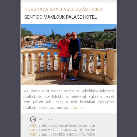
HURGHADA SZÁLLÁS UTAZÁS - 2023
SENTIDO MAMLOUK PALACE HOTEL
"Az utazás előtt sokban segített a weboldalon található
szálloda leírások fotókkal és videókkal. Külön köszönet
Tóth Róbert felé, hogy a már korábban választott
szálloda helyett, számunkra ...
tovább
2023. 12. 20.
IGEN,
ajánlom az Egyiptom Travel utazási irodát!
IGEN,
ajánlom a HURGHADA SZÁLLÁS utazást!
IGEN,
ajánlom a SENTIDO MAMLOUK PALACE-t!