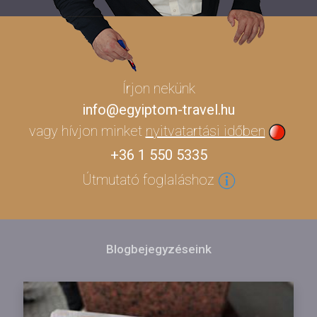
Írjon nekünk
info@egyiptom-travel.hu
vagy hívjon minket
nyitvatartási időben
+36 1 550 5335
Útmutató foglaláshoz
Blogbejegyzéseink