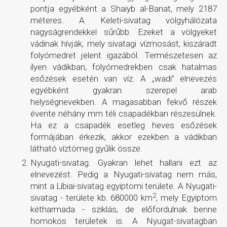
pontja egyébként a Shaiyb al-Banat, mely 2187
méteres. A Keleti-sivatag völgyhálózata
nagyságrendekkel sűrűbb. Ezeket a völgyeket
vádinak hívják, mely sivatagi vízmosást, kiszáradt
folyómedret jelent igazából. Természetesen az
ilyen vádikban, folyómedrekben csak hatalmas
esőzések esetén van víz. A „wadi” elnevezés
egyébként gyakran szerepel arab
helységnevekben. A magasabban fekvő részek
évente néhány mm téli csapadékban részesülnek.
Ha ez a csapadék esetleg heves esőzések
formájában érkezik, akkor ezekben a vádikban
látható víztömeg gyűlik össze.
Nyugati-sivatag. Gyakran lehet hallani ezt az
elnevezést. Pedig a Nyugati-sivatag nem más,
mint a Líbiai-sivatag egyiptomi területe. A Nyugati-
2
sivatag - területe kb. 680000 km
, mely Egyiptom
kétharmada - sziklás, de előfordulnak benne
homokos területek is. A Nyugat-sivatagban