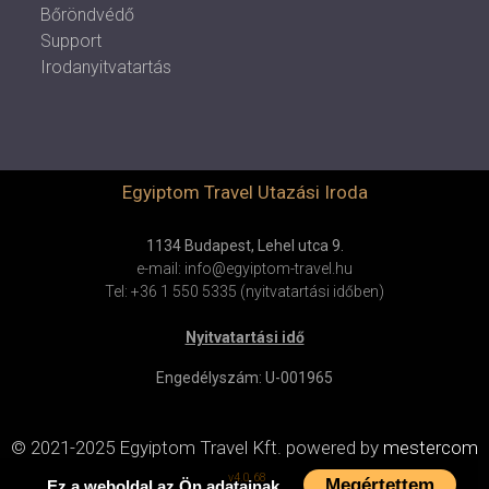
Bőröndvédő
Support
Irodanyitvatartás
Egyiptom Travel Utazási Iroda
1134 Budapest, Lehel utca 9.
e-mail: info@egyiptom-travel.hu
Tel: +36 1 550 5335 (nyitvatartási időben)
Nyitvatartási idő
Engedélyszám: U-001965
© 2021-2025 Egyiptom Travel Kft.
powered by
mestercom
v4.0.68
Megértettem
Ez a weboldal az Ön adatainak