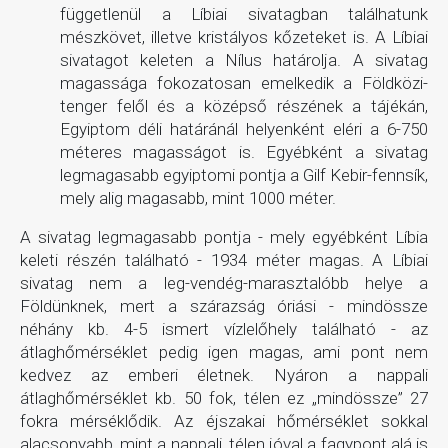
függetlenül a Líbiai sivatagban találhatunk
mészkövet, illetve kristályos kőzeteket is. A Líbiai
sivatagot keleten a Nílus határolja. A sivatag
magassága fokozatosan emelkedik a Földközi-
tenger felől és a középső részének a tájékán,
Egyiptom déli határánál helyenként eléri a 6-750
méteres magasságot is. Egyébként a sivatag
legmagasabb egyiptomi pontja a Gilf Kebir-fennsík,
mely alig magasabb, mint 1000 méter.
A sivatag legmagasabb pontja - mely egyébként Líbia
keleti részén található - 1934 méter magas. A Líbiai
sivatag nem a leg-vendég-marasztalóbb helye a
Földünknek, mert a szárazság óriási - mindössze
néhány kb. 4-5 ismert vízlelőhely található - az
átlaghőmérséklet pedig igen magas, ami pont nem
kedvez az emberi életnek. Nyáron a nappali
átlaghőmérséklet kb. 50 fok, télen ez „mindössze” 27
fokra mérséklődik. Az éjszakai hőmérséklet sokkal
alacsonyabb, mint a nappali, télen jóval a fagypont alá is