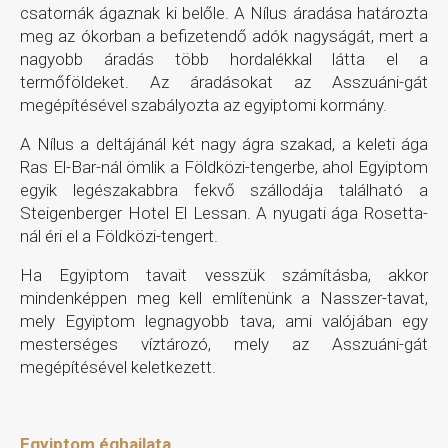
csatornák ágaznak ki belőle. A Nílus áradása határozta
meg az ókorban a befizetendő adók nagyságát, mert a
nagyobb áradás több hordalékkal látta el a
termőföldeket. Az áradásokat az Asszuáni-gát
megépítésével szabályozta az egyiptomi kormány.
A Nílus a deltájánál két nagy ágra szakad, a keleti ága
Ras El-Bar-nál ömlik a Földközi-tengerbe, ahol Egyiptom
egyik legészakabbra fekvő szállodája található a
Steigenberger Hotel El Lessan. A nyugati ága Rosetta-
nál éri el a Földközi-tengert.
Ha Egyiptom tavait vesszük számításba, akkor
mindenképpen meg kell említenünk a Nasszer-tavat,
mely Egyiptom legnagyobb tava, ami valójában egy
mesterséges víztározó, mely az Asszuáni-gát
megépítésével keletkezett.
Egyiptom éghajlata