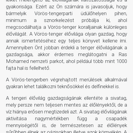
gyakorisága. Ezért az Ön számára is javasoljuk, hogy
bármelyik Vörös-tengerparti üdülőhelyen pihen,
minimum a sznorkelezést próbálja ki, ahol
megcsodálhatja a Vörös-tenger koralljainak különleges
élővilágát. A Vörös-tenger élővilága olyan gazdag, hogy
annak ismertetéséhez egy teljes könyvet kellene írni.
Amennyiben Önt jobban érdekli a tenger élővilágának a
gazdagsága, akkor érdemes meglátogatni a Ras
Mohamed nemzeti parkot, ahol például több mint 1000
fajta hal is fellelhető.
A Vörös-tengerben végrehajtott merülések alkalmával
gyakran lehet találkozni teknősökkel és delfinekkel is.
A tengeri élővilág gazdagságának ellentéte a sivatag,
mely persze nem teljesen mentes az élőlényektől, de a
víz hiánya erősen megtizedeli azt. A sivatag élővilágának
aktivitása nagymértékben függ a csapadék
mennyiségétől is, de természetesen az élőlények
sűrűbben élnek az oázisokban illetve azok környékén. A