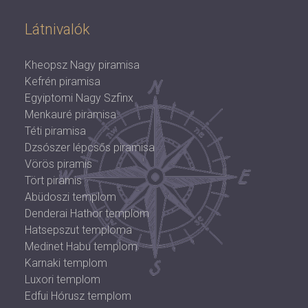
Látnivalók
Kheopsz Nagy piramisa
Kefrén piramisa
Egyiptomi Nagy Szfinx
Menkauré piramisa
Téti piramisa
Dzsószer lépcsős piramisa
Vörös piramis
Tört piramis
Abüdoszi templom
Denderai Hathor templom
Hatsepszut temploma
Medinet Habu templom
Karnaki templom
Luxori templom
Edfui Hórusz templom