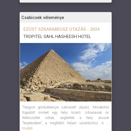
Csabicsek véleménye
EZÜST SZKARABEUSZ UTAZÁS - 2024
TROPITEL SAHL HASHEESH HOTEL
"Nagyon gördülékenyre szervezett utazás. Mindenhol
fogadott minket egy helyi kísérő. Udvariasak és
felkészültek voltak, segítettek a helyi árusok
"kezelésében", a megfelelő helyen vásárláshoz. A ...
tovább