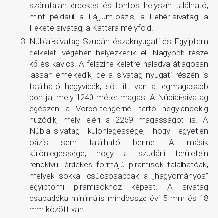
számtalan érdekes és fontos helyszín található,
mint például a Fájjum-oázis, a Fehér-sivatag, a
Fekete-sivatag, a Kattara mélyföld.
Núbiai-sivatag Szudán északnyugati és Egyiptom
délkeleti végében helyezkedik el. Nagyobb része
kő és kavics. A felszíne keletre haladva átlagosan
lassan emelkedik, de a sivatag nyugati részén is
található hegyvidék, sőt itt van a legmagasabb
pontja, mely 1240 méter magas. A Núbiai-sivatag
egészen a Vörös-tengernél tartó hegyláncokig
húzódik, mely eléri a 2259 magasságot is. A
Núbiai-sivatag különlegessége, hogy egyetlen
oázis sem található benne. A másik
különlegessége, hogy a szudáni területein
rendkívül érdekes formájú piramisok találhatóak,
melyek sokkal csúcsosabbak a „hagyományos”
egyiptomi piramisokhoz képest. A sivatag
csapadéka minimális mindössze évi 5 mm és 18
mm között van.