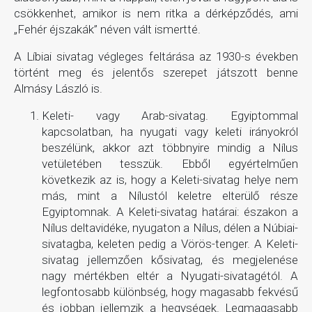
csökkenhet, amikor is nem ritka a dérképződés, ami
„Fehér éjszakák” néven vált ismertté.
A Líbiai sivatag végleges feltárása az 1930-s években
történt meg és jelentős szerepet játszott benne
Almásy László is.
Keleti- vagy Arab-sivatag. Egyiptommal
kapcsolatban, ha nyugati vagy keleti irányokról
beszélünk, akkor azt többnyire mindig a Nílus
vetületében tesszük. Ebből egyértelműen
következik az is, hogy a Keleti-sivatag helye nem
más, mint a Nílustól keletre elterülő része
Egyiptomnak. A Keleti-sivatag határai: északon a
Nílus deltavidéke, nyugaton a Nílus, délen a Núbiai-
sivatagba, keleten pedig a Vörös-tenger. A Keleti-
sivatag jellemzően kősivatag, és megjelenése
nagy mértékben eltér a Nyugati-sivatagétól. A
legfontosabb különbség, hogy magasabb fekvésű
és jobban jellemzik a hegységek. Legmagasabb