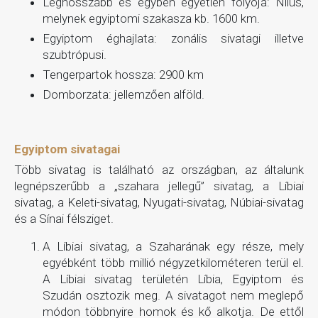
Leghosszabb és egyben egyetlen folyója: Nílus,
melynek egyiptomi szakasza kb. 1600 km.
Egyiptom éghajlata: zonális sivatagi illetve
szubtrópusi.
Tengerpartok hossza: 2900 km
Domborzata: jellemzően alföld.
Egyiptom sivatagai
Több sivatag is található az országban, az általunk
legnépszerűbb a „szahara jellegű” sivatag, a Líbiai
sivatag, a Keleti-sivatag, Nyugati-sivatag, Núbiai-sivatag
és a Sínai félsziget.
A Líbiai sivatag, a Szaharának egy része, mely
egyébként több millió négyzetkilométeren terül el.
A Líbiai sivatag területén Líbia, Egyiptom és
Szudán osztozik meg. A sivatagot nem meglepő
módon többnyire homok és kő alkotja. De ettől