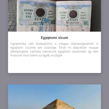
Egyiptomi vízum
Egyiptomba való beutazáshoz a magyar állampolgároknak is
egyiptomi vízumra van szüksége. Mivel mi alapvetően magyar
állampolgárok számára szervezünk egyiptomi utazásokat, így nem
kívánunk most kitérni az egyéb országok ...