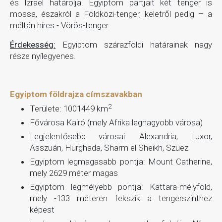
és Izrael határolja. Egyiptom partjait két tenger is
mossa, északról a Földközi-tenger, keletről pedig – a
méltán híres - Vörös-tenger.
Érdekesség:
Egyiptom szárazföldi határainak nagy
része nyílegyenes.
Egyiptom földrajza címszavakban
2
Területe: 1001449 km
Fővárosa Kairó (mely Afrika legnagyobb városa)
Legjelentősebb városai: Alexandria, Luxor,
Asszuán, Hurghada, Sharm el Sheikh, Szuez
Egyiptom legmagasabb pontja: Mount Catherine,
mely 2629 méter magas
Egyiptom legmélyebb pontja: Kattara-mélyföld,
mely -133 méteren fekszik a tengerszinthez
képest