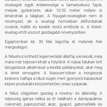
sivatagok egyik érdekessége a tamariszkusz fajok,
melyek gyökérzete, akár 10-20 méter mélyre is
lehatolnak a talajban. A Nyugati-sivatagban nem él
növényzet, de a sivatagi homokban előfordulnak
rovarok, hüllők és kisebb testű emlősök is. A Keleti-
sivatag ettől viszont gazdagabb növényzetben.
Egyiptomban kb. 30 féle kígyófaj él, melynek fele
mérgeskígyó.
A Nílushoz köthető legismertebb állatfaj a krokodil, mely
mára már teljesen kihalt a folyóból. A núbiai faluban tett
látogatások alkalmával a kisebb példányokat, akár meg
is lehet simogatni. A Nasszer-tóban a horgászok
kedvenc halfaja a nílusi sügér, mert gyönyörű kapásokat
képes produkálni köszönhetően óriási szájának.
A Nílus völgyében gazdag a növény- és állatvilág. A
teljesség igénye nélkül az itt található a datolyapálma,
cukornád, papirusznád, akác, gyapot, gabonafélék és