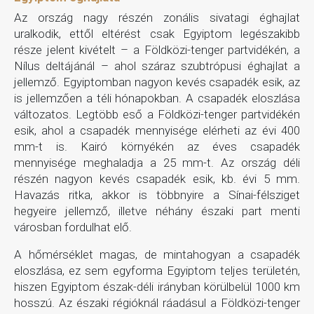
Az ország nagy részén zonális sivatagi éghajlat
uralkodik, ettől eltérést csak Egyiptom legészakibb
része jelent kivételt – a Földközi-tenger partvidékén, a
Nílus deltájánál – ahol száraz szubtrópusi éghajlat a
jellemző. Egyiptomban nagyon kevés csapadék esik, az
is jellemzően a téli hónapokban. A csapadék eloszlása
változatos. Legtöbb eső a Földközi-tenger partvidékén
esik, ahol a csapadék mennyisége elérheti az évi 400
mm-t is. Kairó környékén az éves csapadék
mennyisége meghaladja a 25 mm-t. Az ország déli
részén nagyon kevés csapadék esik, kb. évi 5 mm.
Havazás ritka, akkor is többnyire a Sínai-félsziget
hegyeire jellemző, illetve néhány északi part menti
városban fordulhat elő.
A hőmérséklet magas, de mintahogyan a csapadék
eloszlása, ez sem egyforma Egyiptom teljes területén,
hiszen Egyiptom észak-déli irányban körülbelül 1000 km
hosszú. Az északi régióknál ráadásul a Földközi-tenger