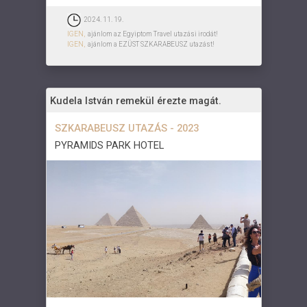
2024. 11. 19.
IGEN,
ajánlom az Egyiptom Travel utazási irodát!
IGEN,
ajánlom a EZÜST SZKARABEUSZ utazást!
Kudela István remekül érezte magát.
SZKARABEUSZ UTAZÁS - 2023
PYRAMIDS PARK HOTEL