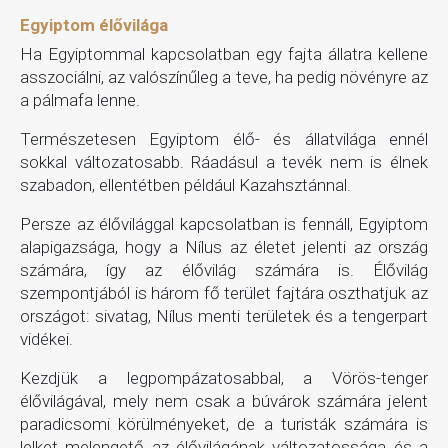
Egyiptom élővilága
Ha Egyiptommal kapcsolatban egy fajta állatra kellene
asszociálni, az valószínűleg a teve, ha pedig növényre az
a pálmafa lenne.
Természetesen Egyiptom élő- és állatvilága ennél
sokkal változatosabb. Ráadásul a tevék nem is élnek
szabadon, ellentétben például Kazahsztánnal.
Persze az élővilággal kapcsolatban is fennáll, Egyiptom
alapigazsága, hogy a Nílus az életet jelenti az ország
számára, így az élővilág számára is. Élővilág
szempontjából is három fő terület fajtára oszthatjuk az
országot: sivatag, Nílus menti területek és a tengerpart
vidékei.
Kezdjük a legpompázatosabbal, a Vörös-tenger
élővilágával, mely nem csak a búvárok számára jelent
paradicsomi körülményeket, de a turisták számára is
lelket melengető az élővilágának változatossága és a