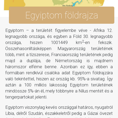
Egyiptom földrajza
Egyiptom – a területét figyelembe véve - Afrika 12.
legnagyobb országa, és egyben a Föld 30. legnagyobb
2
országa, hiszen 1001449 km
-en fekszik.
Összehasonlításképpen Magyarország területének
több, mint a tízszerese, Franciaország területének pedig
majd a duplája, de Németország is majdnem
háromszor elférne benne. Azonban ez így, ebben a
formában rendkívül csalóka adat Egyiptom földrajzára
való tekintettel, hiszen az ország kb. 95%-a sivatag. Így
aztán a 100 milliós lakosság Egyiptom területének
mindössze 5%-án él, mely többnyire a Nílus mentét és a
tengerpartokat jelenti.
Egyiptom viszonylag kevés országgal határos, nyugatról
Líbia, délről Szudán, északkeletről pedig a Gázai övezet