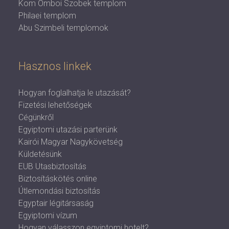
Kom Omboi Szobek templom
Philaei templom
Abu Szimbeli templomok
Hasznos linkek
Hogyan foglalhatja le utazását?
Fizetési lehetőségek
Cégünkről
Egyiptomi utazási parterünk
Kairói Magyar Nagykövetség
Küldetésünk
EUB Utasbiztosítás
Biztosításkötés online
Útlemondási biztosítás
Egyptair légitársaság
Egyiptomi vízum
Hogyan válasszon egyiptomi hotelt?