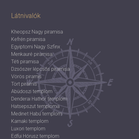
Látnivalók
Kheopsz Nagy piramisa
Kefrén piramisa
Egyiptomi Nagy Szfinx
Menkauré piramisa
Téti piramisa
Dzsószer lépcsős piramisa
Vörös piramis
Tört piramis
Abüdoszi templom
Denderai Hathor templom
Hatsepszut temploma
Medinet Habu templom
Karnaki templom
Luxori templom
Edfui Hórusz templom