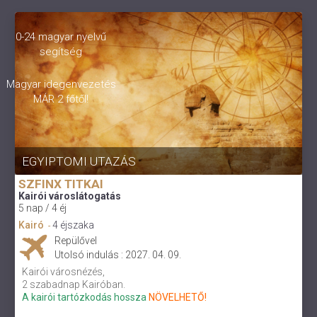
0-24 magyar nyelvű
segítség
Magyar idegenvezetés
MÁR 2 főtől!
EGYIPTOMI UTAZÁS
SZFINX TITKAI
Kairói városlátogatás
5 nap / 4 éj
Kairó
4 éjszaka
-
Repülővel
Utolsó indulás : 2027. 04. 09.
Kairói városnézés,
2 szabadnap Kairóban.
A kairói tartózkodás hossza
NÖVELHETŐ!