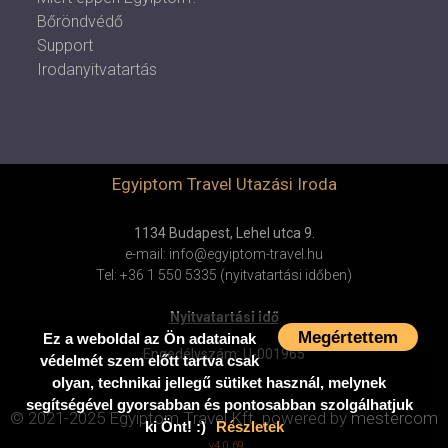
Bőröndvédő
Support
Irodanyitvatartás
Egyiptom Travel Utazási Iroda
1134 Budapest, Lehel utca 9.
e-mail: info@egyiptom-travel.hu
Tel: +36 1 550 5335 (nyitvatartási időben)
Nyitvatartási idő
Megértettem
Ez a weboldal az Ön adatainak
Engedélyszám: U-001965
védelmét szem előtt tartva csak
olyan, technikai jellegű sütiket használ, melynek
segítségével gyorsabban és pontosabban szolgálhatjuk
© 2021-2025 Egyiptom Travel Kft.
powered by
mestercom
ki Önt! :)
Részletek
v4.0.69