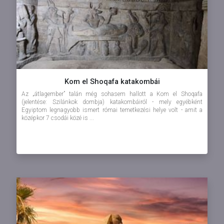
Kom el Shoqafa katakombái
Az „átlagember” talán még sohasem hallott a Kom el Shoqafa
(jelentése: Szilánkok dombja) katakombáiról - mely egyébként
Egyiptom legnagyobb ismert római temetkezési helye volt - amit a
középkor 7 csodái közé is ...