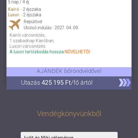
5 nap / 4 éj
Kairó
2 éjszaka
-
Luxor
2 éjszaka
-
Repülővel
Utolsó indulás : 2027. 04. 09.
Kairói városnézés,
1 szabadnap Kairóban,
Luxori városnézés.
A luxori tartózkodás hossza
NÖVELHETŐ!
AJÁNDÉK bőröndvédővel
Utazás
425 195 Ft
/fő ártól
Vendégkönyvünkből
Judit és Miki véleménye