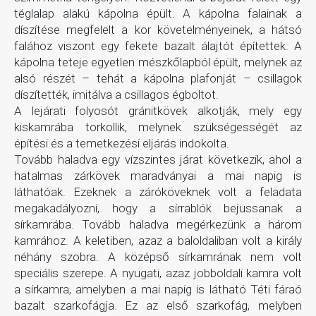
téglalap alakú kápolna épült. A kápolna falainak a
díszítése megfelelt a kor követelményeinek, a hátsó
falához viszont egy fekete bazalt álajtót építettek. A
kápolna teteje egyetlen mészkőlapból épült, melynek az
alsó részét – tehát a kápolna plafonját – csillagok
díszítették, imitálva a csillagos égboltot.
A lejárati folyosót gránitkövek alkotják, mely egy
kiskamrába torkollik, melynek szükségességét az
építési és a temetkezési eljárás indokolta.
Tovább haladva egy vízszintes járat következik, ahol a
hatalmas zárkövek maradványai a mai napig is
láthatóak. Ezeknek a záróköveknek volt a feladata
megakadályozni, hogy a sírrablók bejussanak a
sírkamrába. Tovább haladva megérkezünk a három
kamrához. A keletiben, azaz a baloldaliban volt a király
néhány szobra. A középső sírkamrának nem volt
speciális szerepe. A nyugati, azaz jobboldali kamra volt
a sírkamra, amelyben a mai napig is látható Téti fáraó
bazalt szarkofágja. Ez az első szarkofág, melyben