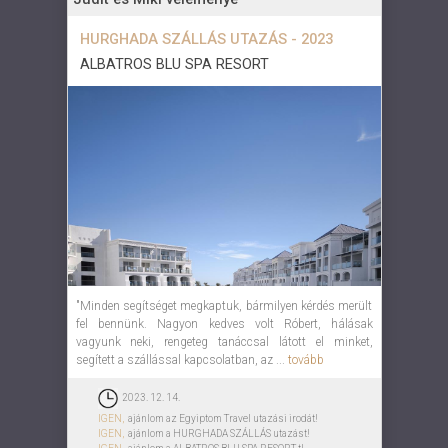
HURGHADA SZÁLLÁS UTAZÁS - 2023
ALBATROS BLU SPA RESORT
"Minden segítséget megkaptuk, bármilyen kérdés merült
fel bennünk. Nagyon kedves volt Róbert, hálásak
vagyunk neki, rengeteg tanáccsal látott el minket,
segített a szállással kapcsolatban, az ...
tovább
2023. 12. 14.
IGEN,
ajánlom az Egyiptom Travel utazási irodát!
IGEN,
ajánlom a HURGHADA SZÁLLÁS utazást!