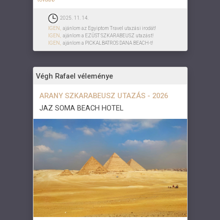
2025. 11. 14.
IGEN,
ajánlom az Egyiptom Travel utazási irodát!
IGEN,
ajánlom a EZÜST SZKARABEUSZ utazást!
IGEN,
ajánlom a PICKALBATROS DANA BEACH-t!
Végh Rafael véleménye
ARANY SZKARABEUSZ UTAZÁS - 2026
JAZ SOMA BEACH HOTEL