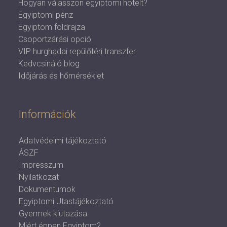
Hogyan válasszon egyiptomi hotelt?
Egyiptomi pénz
Egyiptom földrajza
Csoportzárási opció
VIP hurghadai repülőtéri transzfer
Kedvcsináló blog
Időjárás és hőmérséklet
Információk
Adatvédelmi tájékoztató
ÁSZF
Impresszum
Nyilatkozat
Dokumentumok
Egyiptomi Utastájékoztató
Gyermek kiutazása
Miért éppen Egyiptom?