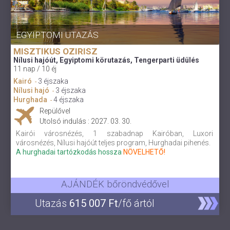
EGYIPTOMI UTAZÁS
MISZTIKUS OZIRISZ
Nílusi hajóút, Egyiptomi körutazás, Tengerparti üdülés
11 nap / 10 éj
Kairó
3 éjszaka
-
Nílusi hajó
3 éjszaka
-
Hurghada
4 éjszaka
-
Repülővel
Utolsó indulás : 2027. 03. 30.
Kairói városnézés, 1 szabadnap Kairóban, Luxori
városnézés, Nílusi hajóút teljes program, Hurghadai pihenés.
A hurghadai tartózkodás hossza
NÖVELHETŐ!
AJÁNDÉK bőröndvédővel
Utazás
615 007 Ft
/fő ártól