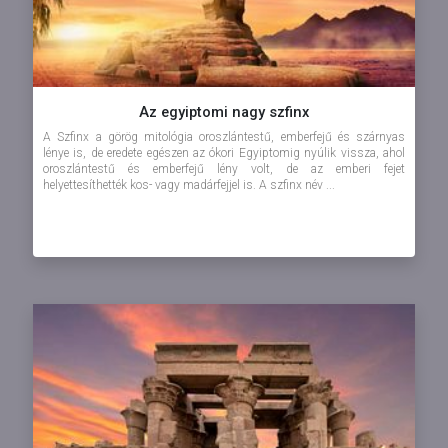
Az egyiptomi nagy szfinx
A Szfinx a görög mitológia oroszlántestű, emberfejű és szárnyas
lénye is, de eredete egészen az ókori Egyiptomig nyúlik vissza, ahol
oroszlántestű és emberfejű lény volt, de az emberi fejet
helyettesíthették kos- vagy madárfejjel is. A szfinx név ...