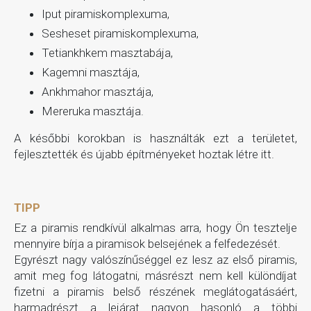
Iput piramiskomplexuma,
Sesheset piramiskomplexuma,
Tetiankhkem masztabája,
Kagemni masztája,
Ankhmahor masztája,
Mereruka masztája.
A későbbi korokban is használták ezt a területet,
fejlesztették és újabb építményeket hoztak létre itt.
TIPP
Ez a piramis rendkívül alkalmas arra, hogy Ön tesztelje
mennyire bírja a piramisok belsejének a felfedezését.
Egyrészt nagy valószínűséggel ez lesz az első piramis,
amit meg fog látogatni, másrészt nem kell különdíjat
fizetni a piramis belső részének meglátogatásáért,
harmadrészt a lejárat nagyon hasonló a többi