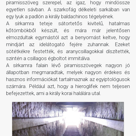
piramisszöveg szerepel, az igaz, hogy mindössze
egyetlen sávban. A szarkofág délkeleti sarkában van
egy lyuk a padlón a király baldachinos tégelyének.
A sírkamra teteje sátortetős kivitelű, hatalmas
kőtömbökből készült, és mára már jelentősen
elmozdultak egymástól azt a benyomást keltve, hogy
mindjárt az idelátogató fejére zuhannak. Ezeket
sötétkékre festették, és aranycsillagokkal díszítették,
szintén a csillagos égboltot immitálva.
A sírkamra falain lévő piramisszövegek nagyon jó
állapotban megmaradtak, melyek nagyon érdekes és
hasznos információkat tartalmaznak az egyiptológusok
számára. Például azt, hogy a hieroglifek nem teljesen
befejezettek, ami a király korai halálára utal.