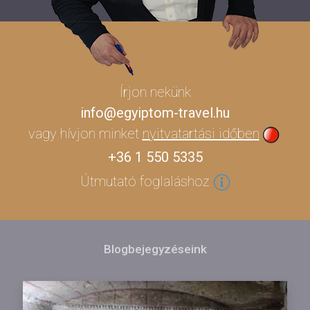
Írjon nekünk
info@egyiptom-travel.hu
vagy hívjon minket
nyitvatartási időben
+36 1 550 5335
Útmutató foglaláshoz
Blogbejegyzéseink