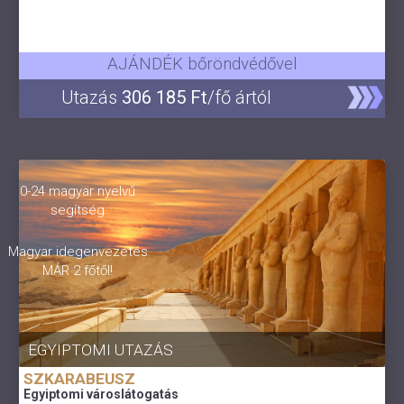
AJÁNDÉK bőröndvédővel
Utazás
306 185 Ft
/fő ártól
0-24 magyar nyelvű
segítség
Magyar idegenvezetés
MÁR 2 főtől!
EGYIPTOMI UTAZÁS
SZKARABEUSZ
Egyiptomi városlátogatás