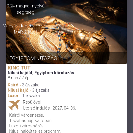
0-24 magyar nyelvű
segítség
Magyar idegenvezetés
MÁR 2 főtől!
EGYIPTOMI UTAZÁS
KING TUT
Nílusi hajóút, Egyiptom körutazás
8 nap / 7 éj
Kairó
3 éjszaka
-
Nílusi hajó
3 éjszaka
-
Luxor
1 éjszaka
-
Repülővel
Utolsó indulás : 2027. 04. 06.
Kairói városnézés,
1 szabadnap Kairóban,
Luxori városnézés,
Nílusi hajóút teljes program.