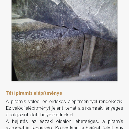
Téti piramis alépítménye
A piramis valódi és érdekes alépítménnyel rendelkezik.
Ez valódi alépítményt jelent, tehát a sírkamrák, lényeges
a talajszint alatt helyezkednek el.
A bejutás az északi oldalon lehetséges, a piramis
szimmetria tengelyén. Közvetlenül a bejárat felett egy