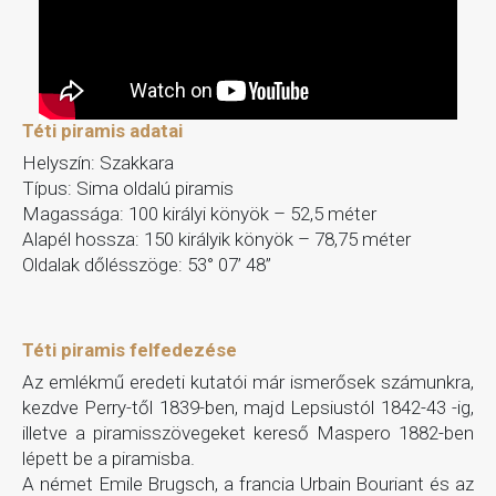
Téti piramis adatai
Helyszín: Szakkara
Típus: Sima oldalú piramis
Magassága: 100 királyi könyök – 52,5 méter
Alapél hossza: 150 királyik könyök – 78,75 méter
Oldalak dőlésszöge: 53° 07’ 48”
Téti piramis felfedezése
Az emlékmű eredeti kutatói már ismerősek számunkra,
kezdve Perry-től 1839-ben, majd Lepsiustól 1842-43 -ig,
illetve a piramisszövegeket kereső Maspero 1882-ben
lépett be a piramisba.
A német Emile Brugsch, a francia Urbain Bouriant és az