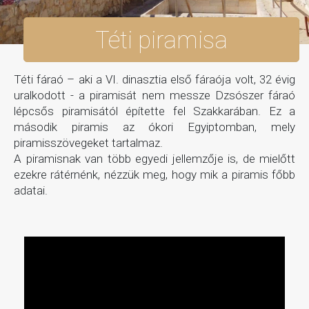
Téti piramisa
Téti fáraó – aki a VI. dinasztia első fáraója volt, 32 évig
uralkodott - a piramisát nem messze Dzsószer fáraó
lépcsős piramisától építette fel Szakkarában. Ez a
második piramis az ókori Egyiptomban, mely
piramisszövegeket tartalmaz.
A piramisnak van több egyedi jellemzője is, de mielőtt
ezekre rátérnénk, nézzük meg, hogy mik a piramis főbb
adatai.