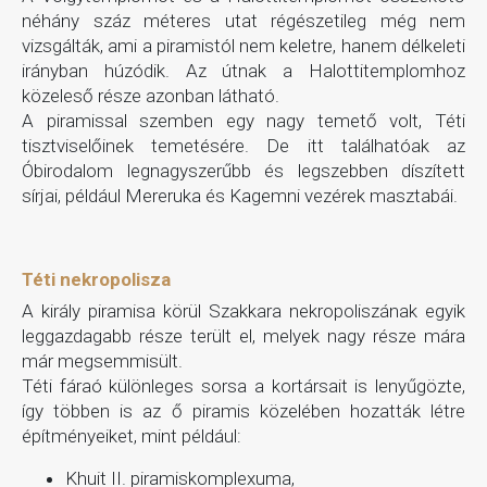
néhány száz méteres utat régészetileg még nem
vizsgálták, ami a piramistól nem keletre, hanem délkeleti
irányban húzódik. Az útnak a Halottitemplomhoz
közeleső része azonban látható.
A piramissal szemben egy nagy temető volt, Téti
tisztviselőinek temetésére. De itt találhatóak az
Óbirodalom legnagyszerűbb és legszebben díszített
sírjai, például Mereruka és Kagemni vezérek masztabái.
Téti nekropolisza
A király piramisa körül Szakkara nekropoliszának egyik
leggazdagabb része terült el, melyek nagy része mára
már megsemmisült.
Téti fáraó különleges sorsa a kortársait is lenyűgözte,
így többen is az ő piramis közelében hozatták létre
építményeiket, mint például:
Khuit II. piramiskomplexuma,