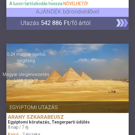
A luxori tartózkodás hossza
NÖVELHETŐ!
AJÁNDÉK bőröndvédővel
Utazás
542 886 Ft
/fő ártól
0-24 magyar nyelvű
segítség
Magyar idegenvezetés
MÁR 2 főtől!
EGYIPTOMI UTAZÁS
ARANY SZKARABEUSZ
Egyiptomi körutazás, Tengerparti üdülés
8 nap / 7 éj
Kairó
2 éjszaka
-