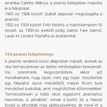
amerikai Cahrles Wilbour, a piramis belsejében másolta
le a feliratokat.
1905 és 1908 között Quibell alaposan megvizsgálta a
piramist.
1920 és 1924 között Firth feltárta a Halottitemplom fő
részeit, az 1950-es évektől pedig Sainte Fare Garnot,
Lauer és Leclant folytatta az ásatásokat.
Téti piramis felépítménye
A piramis rendkívül rossz állapotban maradt, aminek az
oka természetesen az építés minőségében keresendő.
Ha szeretnénk leegyszerűsíteni, akkor azt
mondhatnánk, hogy olyan, mint egy tojás. Készítettek
egy falazatot durva mészkőből, melyet finom turai
mészkővel burkoltak, amit megtöltöttek kőtörmelékkel.
Természetesen a többi ókori egyiptomi piramishoz
hasonlóan, a „kőrablók”, ennek a borító és a falazat
köveit is elhordták más építkezésekhez, de mivel itt a