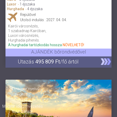
Luxor
1 éjszaka
-
Hurghada
4 éjszaka
-
Repülővel
Utolsó indulás : 2027. 04. 04.
Kairói városnézés,
1 szabadnap Kairóban,
Luxori városnézés,
Hurghadai pihenés.
A hurghadai tartózkodás hossza
NÖVELHETŐ!
AJÁNDÉK bőröndvédővel
Utazás
495 809 Ft
/fő ártól
0-24 magyar nyelvű
segítség
Magyar idegenvezetés
MÁR 2 főtől!