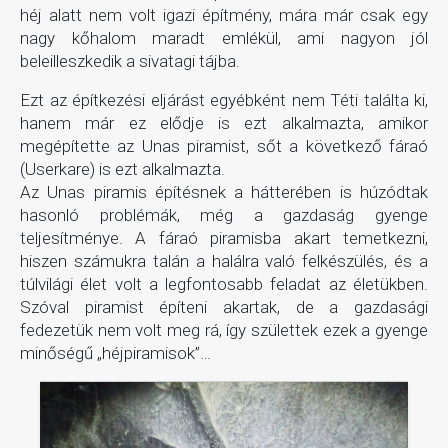
héj alatt nem volt igazi építmény, mára már csak egy
nagy kőhalom maradt emlékül, ami nagyon jól
beleilleszkedik a sivatagi tájba.
Ezt az építkezési eljárást egyébként nem Téti találta ki,
hanem már ez elődje is ezt alkalmazta, amikor
megépítette az Unas piramist, sőt a következő fáraó
(Userkare) is ezt alkalmazta.
Az Unas piramis építésnek a hátterében is húzódtak
hasonló problémák, még a gazdaság gyenge
teljesítménye. A fáraó piramisba akart temetkezni,
hiszen számukra talán a halálra való felkészülés, és a
túlvilági élet volt a legfontosabb feladat az életükben.
Szóval piramist építeni akartak, de a gazdasági
fedezetük nem volt meg rá, így születtek ezek a gyenge
minőségű „héjpiramisok”…