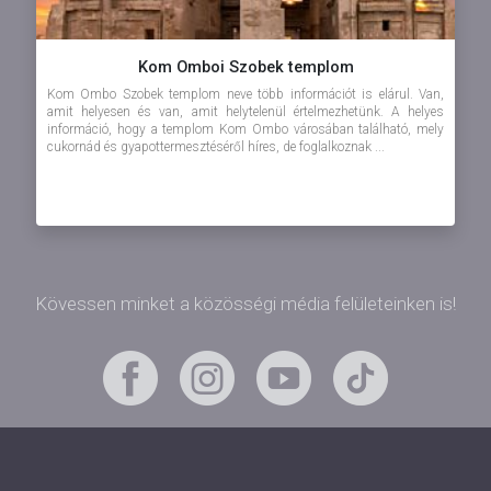
Kom Omboi Szobek templom
Kom Ombo Szobek templom neve több információt is elárul. Van,
amit helyesen és van, amit helytelenül értelmezhetünk. A helyes
információ, hogy a templom Kom Ombo városában található, mely
cukornád és gyapottermesztéséről híres, de foglalkoznak ...
Kövessen minket a közösségi média felületeinken is!