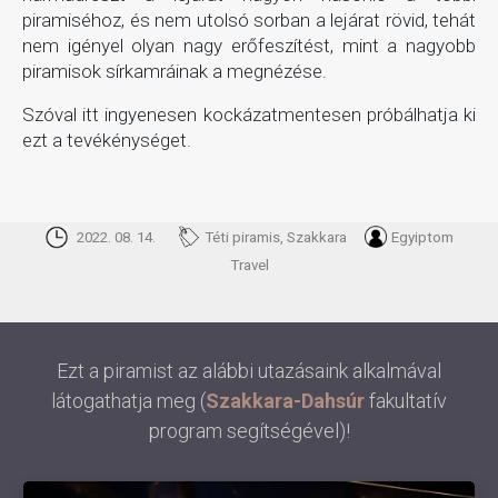
piramiséhoz, és nem utolsó sorban a lejárat rövid, tehát
nem igényel olyan nagy erőfeszítést, mint a nagyobb
piramisok sírkamráinak a megnézése.
Szóval itt ingyenesen kockázatmentesen próbálhatja ki
ezt a tevékénységet.
2022. 08. 14.
Téti piramis, Szakkara
Egyiptom
Travel
Ezt a piramist az alábbi utazásaink alkalmával
látogathatja meg (
Szakkara-Dahsúr
fakultatív
program segítségével)!