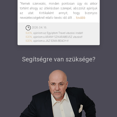
"Remek szervezés, minden pontosan úgy és akkor
történt ahogy az útleírásban szerepel, abszolút ajánljuk
az utat. Kritikaként annyit, hogy bizonyos
nevezetességeknél relatív kevés idő állt ...
tovább
2026. 04. 16.
IGEN,
ajánlom az Egyiptom Travel utazási irodát!
IGEN,
ajánlom a ARANY SZKARABEUSZ utazást!
IGEN,
ajánlom a JAZ SOMA BEACH-t!
Segítségre van szüksége?