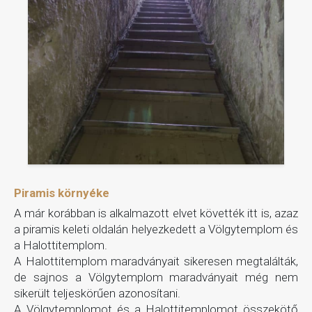
Piramis környéke
A már korábban is alkalmazott elvet követték itt is, azaz
a piramis keleti oldalán helyezkedett a Völgytemplom és
a Halottitemplom.
A Halottitemplom maradványait sikeresen megtalálták,
de sajnos a Völgytemplom maradványait még nem
sikerült teljeskörűen azonosítani.
A Völgytemplomot és a Halottitemplomot összekötő