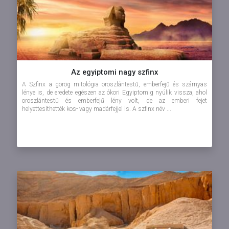
Az egyiptomi nagy szfinx
A Szfinx a görög mitológia oroszlántestű, emberfejű és szárnyas
lénye is, de eredete egészen az ókori Egyiptomig nyúlik vissza, ahol
oroszlántestű és emberfejű lény volt, de az emberi fejet
helyettesíthették kos- vagy madárfejjel is. A szfinx név ...