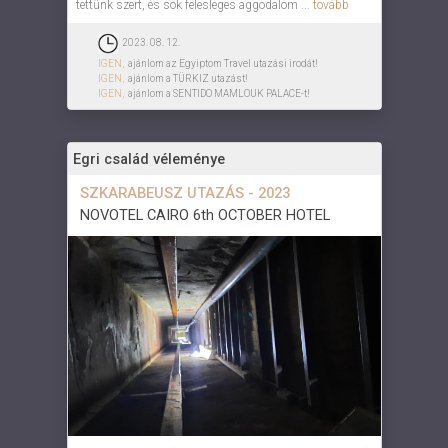
tettünk szert, és sok felesleges aggodalom ...
tovább
2023. 08. 12.
IGEN,
ajánlom az Egyiptom Travel utazási irodát!
IGEN,
ajánlom a TÜRKIZ utazást!
IGEN,
ajánlom a SENTIDO MAMLOUK PALACE-t!
Egri család véleménye
SZKARABEUSZ UTAZÁS - 2023
NOVOTEL CAIRO 6th OCTOBER HOTEL