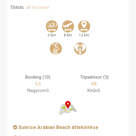
Ellátás:
all inclusive
0 km
8 km
12 km
Booking (10)
Tripadvisor (5)
9,5
4,8
Nagyszerű
Kitűnő
Sunrise Arabian Beach áttekintése