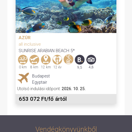
AZÚR
all inclusive
SUNRISE ARABIAN BEACH 5*
0 km
8 km
12 km
12 év
4,8
9,5
Budapest
Egyptair
Utolsó indulási időpont:
2026. 10. 25.
653 072 Ft/fő ártól
Vendégkönyvünkből