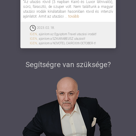
"Az utazás rövid (3 napban Kairó és Luxor látnivalói),
sűrű, fárasztó, de szuper volt. Nem találtunk a magyar
utazási irodák kínálatában hasonlóan rövid és intenzív
ajánlatot. Amit az utazási ...
tovább
2023. 02. 18.
IGEN,
ajánlom az Egyiptom Travel utazási irodát!
IGEN,
ajánlom a SZKARABEUSZ utazást!
IGEN,
ajánlom a NOVOTEL CAIRO 6th OCTOBER-t!
Segítségre van szüksége?