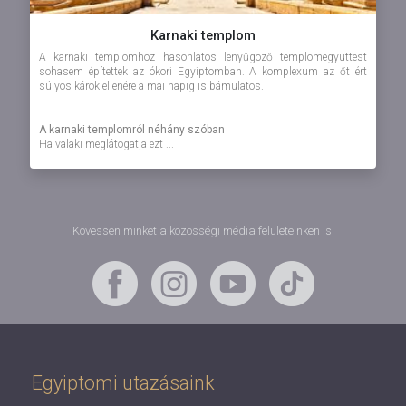
Karnaki templom
A karnaki templomhoz hasonlatos lenyűgöző templomegyüttest
sohasem építettek az ókori Egyiptomban. A komplexum az őt ért
súlyos károk ellenére a mai napig is bámulatos.
A karnaki templomról néhány szóban
Ha valaki meglátogatja ezt ...
Kövessen minket a közösségi média felületeinken is!
Egyiptomi utazásaink