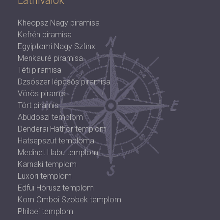
Látnivalók
Kheopsz Nagy piramisa
Kefrén piramisa
Egyiptomi Nagy Szfinx
Menkauré piramisa
Téti piramisa
Dzsószer lépcsős piramisa
Vörös piramis
Tört piramis
Abüdoszi templom
Denderai Hathor templom
Hatsepszut temploma
Medinet Habu templom
Karnaki templom
Luxori templom
Edfui Hórusz templom
Kom Omboi Szobek templom
Philaei templom