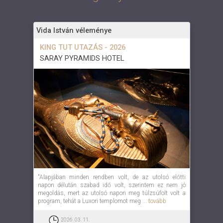
Vida István véleménye
KING TUT UTAZÁS - 2026
SARAY PYRAMIDS HOTEL
"Alapjában minden rendben volt, de az utolsó előtti
napon délután szabad idő volt, szerintem ez nem jó
megoldás, mert az utolsó napon meg túlzsúfolt volt a
program, tehát a Luxori templomot meg ...
tovább
2026. 03. 11.