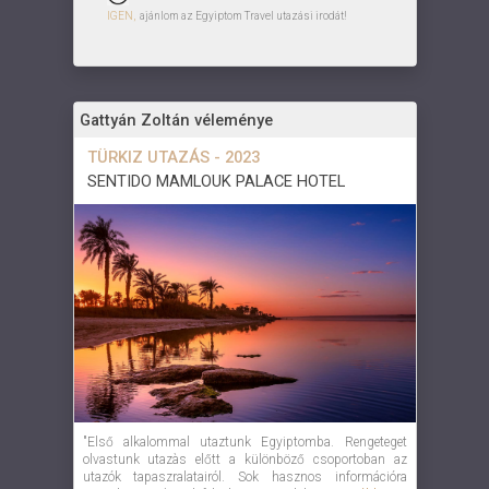
IGEN,
ajánlom az Egyiptom Travel utazási irodát!
Gattyán Zoltán véleménye
TÜRKIZ UTAZÁS - 2023
SENTIDO MAMLOUK PALACE HOTEL
"Első alkalommal utaztunk Egyiptomba. Rengeteget
olvastunk utazàs előtt a különböző csoportoban az
utazók tapaszralatairól. Sok hasznos információra