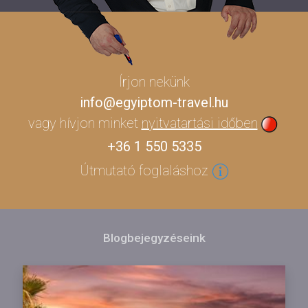
Írjon nekünk
info@egyiptom-travel.hu
vagy hívjon minket
nyitvatartási időben
+36 1 550 5335
Útmutató foglaláshoz
Blogbejegyzéseink