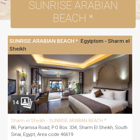
SUNRISE ARABIAN
BEACH *
SUNRISE ARABIAN BEACH *
Egyiptom - Sharm el
Sheikh
14
Sharm el Sheikh -
SUNRISE ARABIAN BEACH *
86, Pyramisa Road, P.O Box: 334, Sharm El Sheikh, South
Sinai, Egypt, Area code 46619