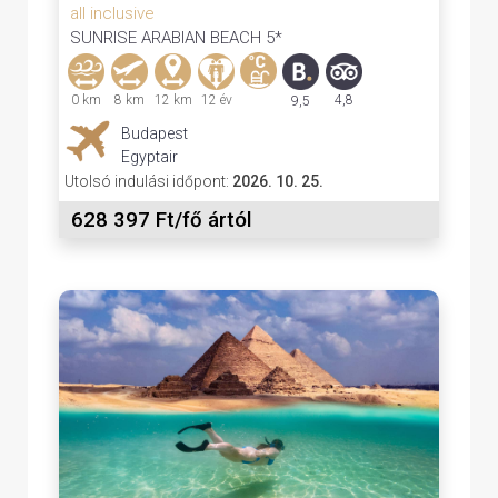
all inclusive
SUNRISE ARABIAN BEACH 5*
0 km
8 km
12 km
12 év
4,8
9,5
Budapest
Egyptair
Utolsó indulási időpont:
2026. 10. 25.
628 397 Ft/fő ártól