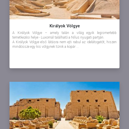
Királyok Völgye
A Királyok Völgye – amely talán a világ egyik legismertebb
temetkezési helye - Luxornál található a Nílus nyugati partján.
A Királyok Völgye első látásra nem ejti rabul az idelátogatót, hiszen
mindössze egy kis völgynek tűnik a kopár ...