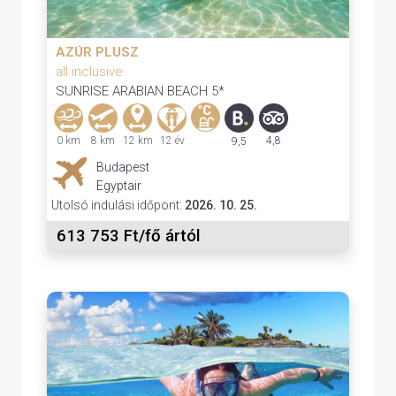
AZÚR PLUSZ
all inclusive
SUNRISE ARABIAN BEACH 5*
0 km
8 km
12 km
12 év
4,8
9,5
Budapest
Egyptair
Utolsó indulási időpont:
2026. 10. 25.
613 753 Ft/fő ártól