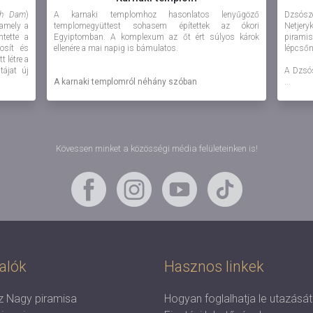
gh Dam
)
A karnaki templomhoz hasonlatos lenyűgöző
Dzsósz
 amely a
templomegyüttest sohasem építettek az ókori
Netjer
tette a
Egyiptomban. A komplexum az őt ért súlyos károk
pirami
tosít és
ellenére a mai napig is bámulatos.
lépcsőn
t létre a
tájat új
A Dzsós
A karnaki templomról néhány szóban
...
Ha valaki meglátogatja ezt ...
Kövessen minket a közösségi média felületeinken is!
alók
Hasznos linkek
 Nagy piramisa
Hogyan foglalhatja le utazását