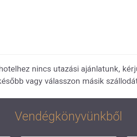
hotelhez nincs utazási ajánlatunk, kér
később vagy válasszon másik szállodát
Vendégkönyvünkből