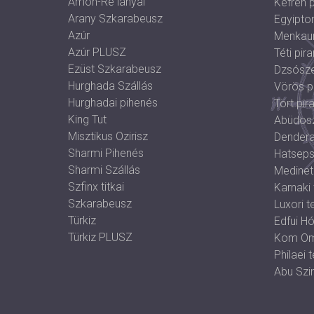
Ámon-Ré lányai
Kefrén 
Arany Szkarabeusz
Egyipto
Azúr
Menkaur
Azúr PLUSZ
Téti pir
Ezüst Szkarabeusz
Dzsósze
Hurghada Szállás
Vörös p
Hurghadai pihenés
Tört pir
King Tut
Abüdos
Misztikus Ozirisz
Dendera
Sharmi Pihenés
Hatseps
Sharmi Szállás
Medinet
Szfinx titkai
Karnaki
Szkarabeusz
Luxori 
Türkiz
Edfui H
Türkiz PLUSZ
Kom Om
Philaei
Abu Szi