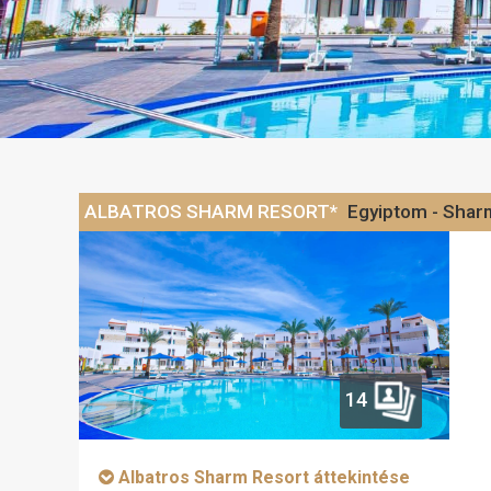
ALBATROS SHARM RESORT*
Egyiptom - Shar
14
Albatros Sharm Resort áttekintése