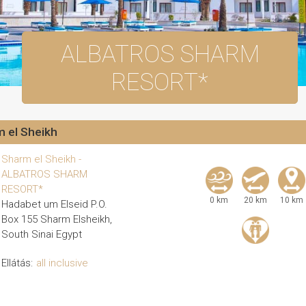
ALBATROS SHARM
RESORT*
m el Sheikh
Sharm el Sheikh -
ALBATROS SHARM
RESORT*
0 km
20 km
10 km
Hadabet um Elseid P.O.
Box 155 Sharm Elsheikh,
South Sinai Egypt
Ellátás:
all inclusive