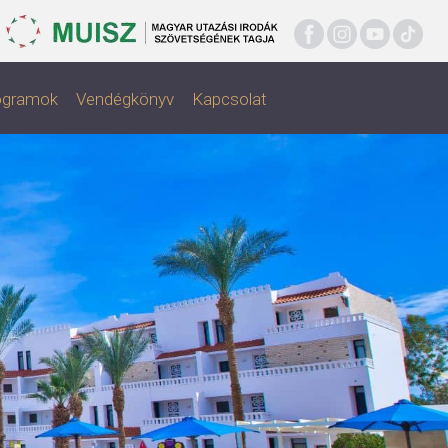
rogramok
Vendégkönyv
Kapcsolat