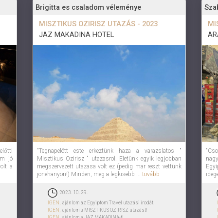
Brigitta es csaladom véleménye
Sza
MISZTIKUS OZIRISZ UTAZÁS - 2023
MI
JAZ MAKADINA HOTEL
AR
lőtti
"Tegnapelött este erkeztünk haza a varazslatos "
"Cso
em jó
Misztikus Ozirisz " utazasrol. Eletünk egyik legjobban
nagy
olt a
megszervezett utazasa volt ez (pedig mar reszt vettünk
Egyi
jonehanyon!) Minden, meg a legkisebb ...
tovább
ideg
2023. 10. 29.
IGEN,
ajánlom az Egyiptom Travel utazási irodát!
IGEN,
ajánlom a MISZTIKUS OZIRISZ utazást!
IGEN,
ajánlom a JAZ MAKADINA-t!