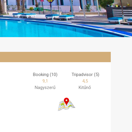
Booking (10)
Tripadvisor (5)
9,1
4,5
Nagyszerű
Kitűnő