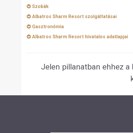
Szobák
Albatros Sharm Resort szolgáltatásai
Gasztronómia
Albatros Sharm Resort hivatalos adatlapjai
Jelen pillanatban ehhez a 