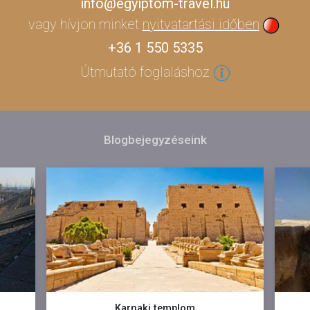
info@egyiptom-travel.hu
vagy hívjon minket
nyitvatartási időben
+36 1 550 5335
Útmutató foglaláshoz
Blogbejegyzéseink
Karnaki templom