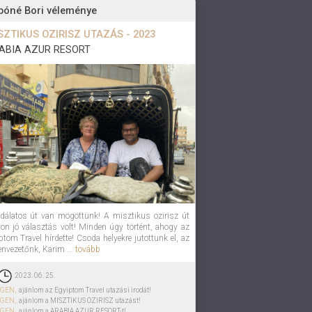
bóné Bori véleménye
SZTIKUS OZIRISZ UTAZÁS - 2023
ABIA AZUR RESORT
dálatos út van mögöttünk! A misztikus ozirisz út
on jó választás volt! Minden úgy történt, ahogy az
ptom Travel hírdette! Csoda helyekre jutottunk el, az
envezetőnk, Karim ...
tovább
2023. 06. 25.
IGEN,
ajánlom az Egyiptom Travel utazási irodát!
IGEN,
ajánlom a MISZTIKUS OZIRISZ utazást!
IGEN,
ajánlom a ARABIA AZUR RESORT-t!