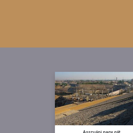
Asszuáni nagy gát