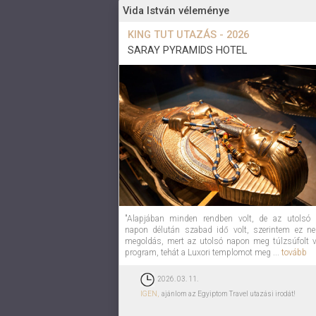
Vida István véleménye
KING TUT UTAZÁS - 2026
SARAY PYRAMIDS HOTEL
"Alapjában minden rendben volt, de az utolsó e
napon délután szabad idő volt, szerintem ez n
megoldás, mert az utolsó napon meg túlzsúfolt v
program, tehát a Luxori templomot meg ...
tovább
2026. 03. 11.
IGEN,
ajánlom az Egyiptom Travel utazási irodát!