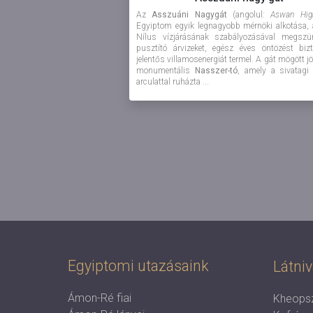
Az
Asszuáni Nagygát
(angolul:
Aswan Hi
Egyiptom egyik legnagyobb mérnöki alkotása,
Nílus vízjárásának szabályozásával megszün
pusztító árvizeket, egész éves öntözést biz
jelentős villamosenergiát termel. A gát mögött jöt
monumentális
Nasszer-tó
, amely a sivatagi 
arculattal ruházta ...
Egyiptomi utazásaink
Látniv
Ámon-Ré fiai
Kheopsz