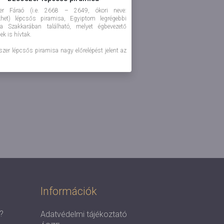
er Fáraó (i.e. 2668 – 2649, ókori neve:
ykhet) lépcsős piramisa, Egyiptom legrégebbi
sa Szakkarában található, melyet égbevezető
ek is hívtak.
zer lépcsős piramisa nagy előrelépést jelent az
Információk
?
Adatvédelmi tájékoztató