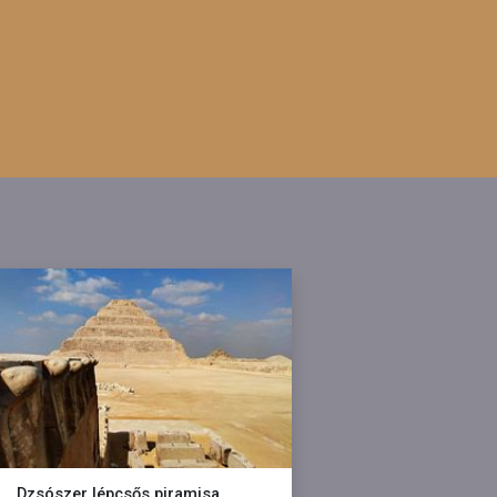
Dzsószer lépcsős piramisa