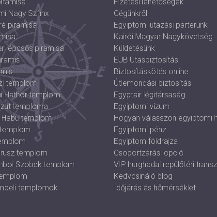
piramisa
Fizetési lehetőségek
mi Nagy Szfinx
Cégünkről
é piramisa
Egyiptomi utazási parterünk
amisa
Kairói Magyar Nagykövetség
r lépcsős piramisa
Küldetésünk
iramis
EUB Utasbiztosítás
amis
Biztosításkötés online
zi templom
Útlemondási biztosítás
i Hathor templom
Egyptair légitársaság
zut temploma
Egyiptomi vízum
 Habu templom
Hogyan válasszon egyiptomi h
 templom
Egyiptomi pénz
templom
Egyiptom földrajza
órusz templom
Csoportzárási opció
boi Szobek templom
VIP hurghadai repülőtéri transz
 templom
Kedvcsináló blog
mbeli templomok
Időjárás és hőmérséklet