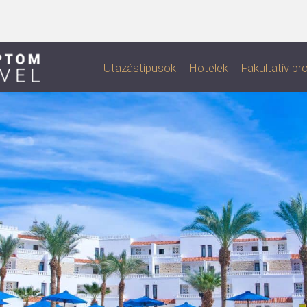
Utazástípusok
Hotelek
Fakultatív p