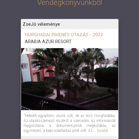
Vendégkönyvünkből
ZseJó véleménye
HURGHADAI PIHENÉS UTAZÁS - 2022
ARABIA AZUR RESORT
"Hetedik egyiptomi utunk volt, de az első Hurghadába.
Az utazásszervező részéről a szervezés, az információk
megosztása, a dokumentumok megküldése, az
ügyintézés, a kapcsolattartás profi volt. Az ...
tovább