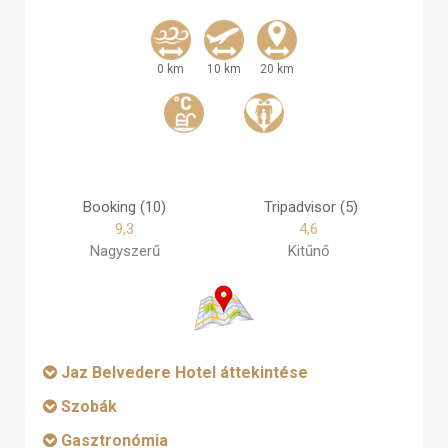
0 km
10 km
20 km
Booking (10)
Tripadvisor (5)
9,3
4,6
Nagyszerű
Kitűnő
Jaz Belvedere Hotel áttekintése
Szobák
Gasztronómia