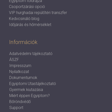
Egyiptom földrajza
Csoportzárási opció
VIP hurghadai repülőtéri transzfer
Kedvcsináló blog
Időjárás és hőmérséklet
Információk
Adatvédelmi tájékoztató
ÁSZF
Impresszum
Nyilatkozat
Dokumentumok
Egyiptomi Utastájékoztató
Gyermek kiutazása
Miért éppen Egyiptom?
Bőröndvédő
Support