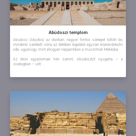
Abüdoszi templom
Abüdosz (Abydos) az ókorban nagyon fontos szerepet töltött be,
mindenki szeretett volna az életében legalább egyszer elzarándokolni
oda, ugyanúgy, mint ahogyan napjainkban a muszlimok Mekkába.
Az ókori egyiptomiak hite szerint, Abüdosztól nyugatra – a
sivatagban – volt ...