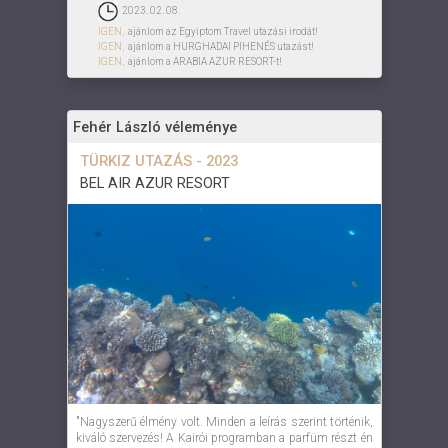
2023. 02. 08.
IGEN,
ajánlom az Egyiptom Travel utazási irodát!
IGEN,
ajánlom a HURGHADAI PIHENÉS utazást!
IGEN,
ajánlom a ARABIA AZUR RESORT-t!
Fehér László véleménye
TÜRKIZ UTAZÁS - 2023
BEL AIR AZUR RESORT
"Nagyszerű élmény volt. Minden a leírás szerint történik,
kiváló szervezés! A Kairói programban a parfüm részt én