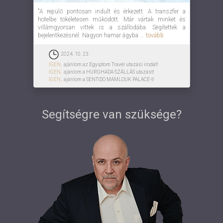
"A repülő pontosan indult és érkezett. A transzfer a
hotelbe tökéletesen működött. Már vártak minket és
villámgyorsan vittek is a szállodába. Segítettek a
bejelentkezésnél. Nagyon hamar ágyba ...
tovább
2024. 10. 23.
IGEN,
ajánlom az Egyiptom Travel utazási irodát!
IGEN,
ajánlom a HURGHADA SZÁLLÁS utazást!
IGEN,
ajánlom a SENTIDO MAMLOUK PALACE-t!
Segítségre van szüksége?