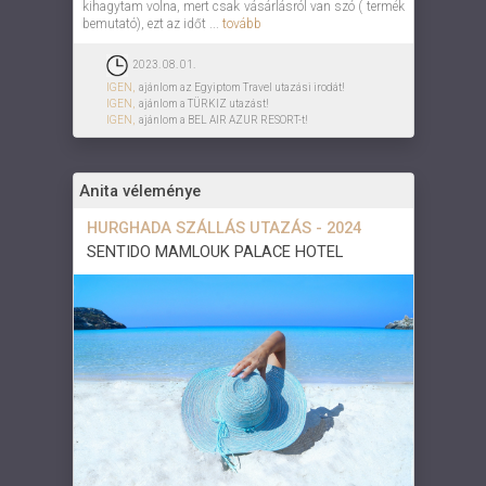
kihagytam volna, mert csak vásárlásról van szó ( termék
bemutató), ezt az időt ...
tovább
2023. 08. 01.
IGEN,
ajánlom az Egyiptom Travel utazási irodát!
IGEN,
ajánlom a TÜRKIZ utazást!
IGEN,
ajánlom a BEL AIR AZUR RESORT-t!
Anita véleménye
HURGHADA SZÁLLÁS UTAZÁS - 2024
SENTIDO MAMLOUK PALACE HOTEL