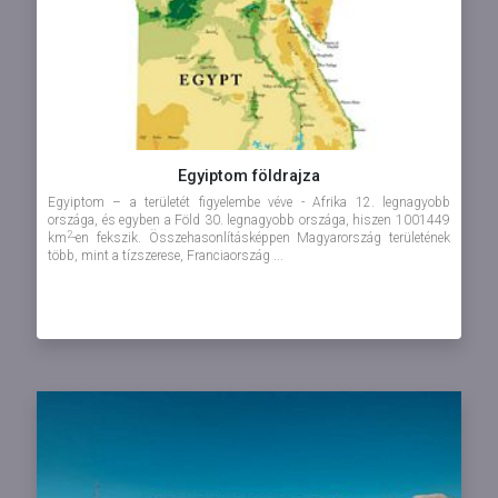
Egyiptom földrajza
Egyiptom – a területét figyelembe véve - Afrika 12. legnagyobb
országa, és egyben a Föld 30. legnagyobb országa, hiszen 1001449
2
km
-en fekszik. Összehasonlításképpen Magyarország területének
több, mint a tízszerese, Franciaország ...