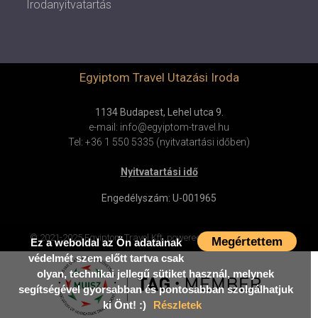
Irodanyitvatartás
Egyiptom Travel Utazási Iroda
1134 Budapest, Lehel utca 9.
e-mail: info@egyiptom-travel.hu
Tel: +36 1 550 5335 (nyitvatartási időben)
Nyitvatartási idő
Engedélyszám: U-001965
© 2021-2025 Egyiptom Travel Kft.
powered by
mestercom
v4.0.69
Megértettem
Ez a weboldal az Ön adatainak
védelmét szem előtt tartva csak
olyan, technikai jellegű sütiket használ, melynek
segítségével gyorsabban és pontosabban szolgálhatjuk
ki Önt! :)
Részletek