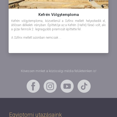
Kefrén Völgytemploma
Kefrén völgytemploma, közvetlenül a Szfinx mellett helyezkedik el,
átlósan délkeleti irányban. Építtetője az a Kefrén (Hafré) fáraó volt, aki
a gízai fennsík 2. legnagyobb piramisát építtette fel.
A Szfinx mellett azonban nemcsak ...
Kövessen minket a közösségi média felületeinken is!
Egyiptomi utazásaink