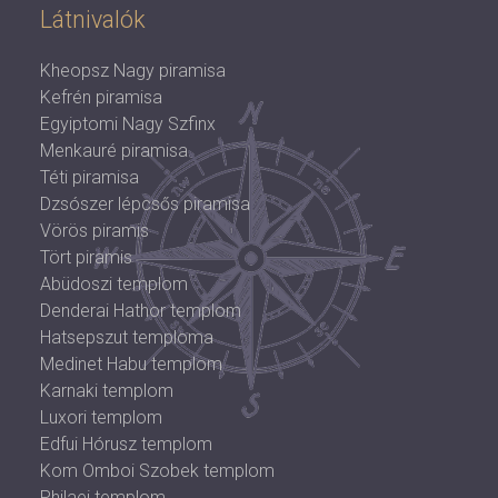
Látnivalók
Kheopsz Nagy piramisa
Kefrén piramisa
Egyiptomi Nagy Szfinx
Menkauré piramisa
Téti piramisa
Dzsószer lépcsős piramisa
Vörös piramis
Tört piramis
Abüdoszi templom
Denderai Hathor templom
Hatsepszut temploma
Medinet Habu templom
Karnaki templom
Luxori templom
Edfui Hórusz templom
Kom Omboi Szobek templom
Philaei templom