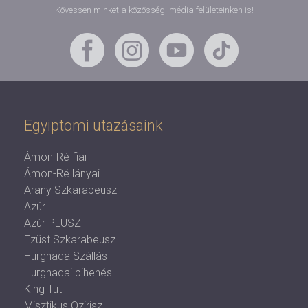
Kövessen minket a közösségi média felületeinken is!
Egyiptomi utazásaink
Ámon-Ré fiai
Ámon-Ré lányai
Arany Szkarabeusz
Azúr
Azúr PLUSZ
Ezüst Szkarabeusz
Hurghada Szállás
Hurghadai pihenés
King Tut
Misztikus Ozirisz