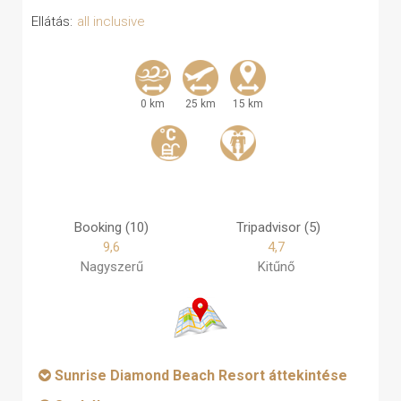
Ellátás:
all inclusive
0 km
25 km
15 km
Booking (10)
Tripadvisor (5)
9,6
4,7
Nagyszerű
Kitűnő
Sunrise Diamond Beach Resort áttekintése