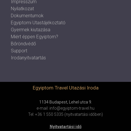
Impresszum
Nyilatkozat
Dokumentumok
Egyiptomi Utastájékoztató
Gyermek kiutazása
Miért éppen Egyiptom?
Bőröndvédő
Support
Irodanyitvatartás
Egyiptom Travel Utazási Iroda
1134 Budapest, Lehel utca 9.
e-mail: info@egyiptom-travel.hu
Tel: +36 1 550 5335 (nyitvatartási időben)
Nyitvatartási idő