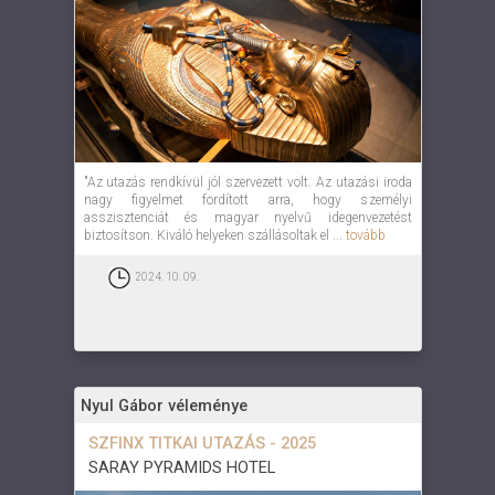
"Az utazás rendkívül jól szervezett volt. Az utazási iroda
nagy figyelmet fordított arra, hogy személyi
asszisztenciát és magyar nyelvű idegenvezetést
biztosítson. Kiváló helyeken szállásoltak el ...
tovább
2024. 10. 09.
Nyul Gábor véleménye
SZFINX TITKAI UTAZÁS - 2025
SARAY PYRAMIDS HOTEL