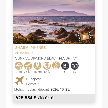
SHARMI PIHENÉS
all inclusive
SUNRISE DIAMOND BEACH RESORT 5*
0 km
25 km
15 km
12 év
4,7
9,6
Budapest
Egyptair
Utolsó indulási időpont:
2026. 10. 25.
625 554 Ft/fő ártól