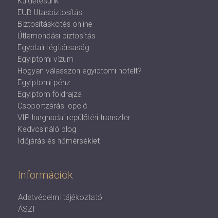
Küldetésünk
EUB Utasbiztosítás
Biztosításkötés online
Útlemondási biztosítás
Egyptair légitársaság
Egyiptomi vízum
Hogyan válasszon egyiptomi hotelt?
Egyiptomi pénz
Egyiptom földrajza
Csoportzárási opció
VIP hurghadai repülőtéri transzfer
Kedvcsináló blog
Időjárás és hőmérséklet
Információk
Adatvédelmi tájékoztató
ÁSZF