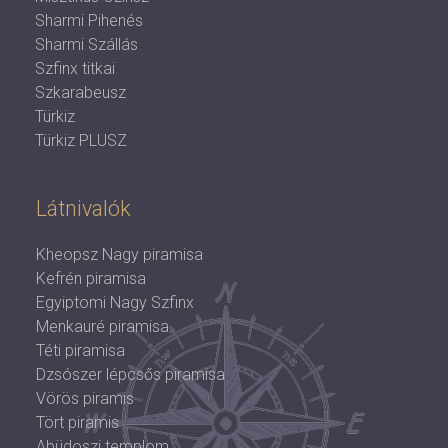
Sharmi Pihenés
Sharmi Szállás
Szfinx titkai
Szkarabeusz
Türkiz
Türkiz PLUSZ
Látnivalók
Kheopsz Nagy piramisa
Kefrén piramisa
Egyiptomi Nagy Szfinx
Menkauré piramisa
Téti piramisa
Dzsószer lépcsős piramisa
Vörös piramis
Tört piramis
Abüdoszi templom