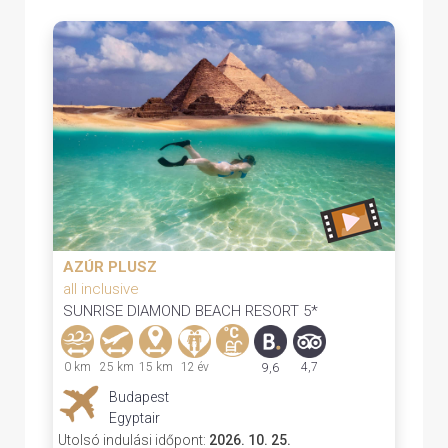
AZÚR PLUSZ
all inclusive
SUNRISE DIAMOND BEACH RESORT 5*
0 km
25 km
15 km
12 év
4,7
9,6
Budapest
Egyptair
Utolsó indulási időpont:
2026. 10. 25.