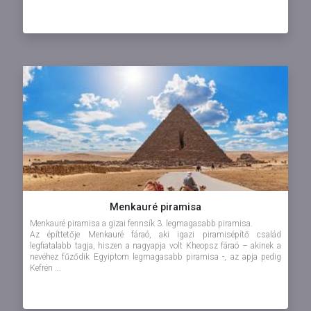
Menkauré piramisa
Menkauré piramisa a gizai fennsík 3. legmagasabb piramisa.
Az építtetője Menkauré fáraó, aki igazi piramisépítő család
legfiatalabb tagja, hiszen a nagyapja volt Kheopsz fáraó – akinek a
nevéhez fűződik Egyiptom legmagasabb piramisa -, az apja pedig
Kefrén ...