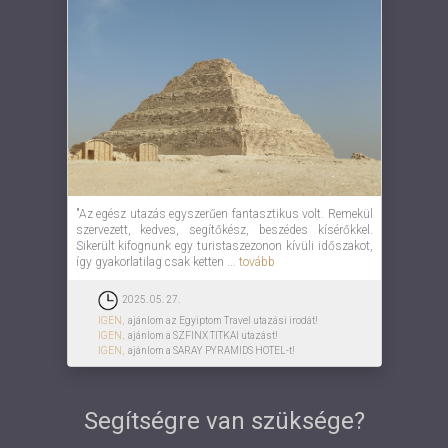
"Az egész utazás egyszerűen fantasztikus volt. Remekül
szervezett, kedves, segítőkész, beszédes kísérőkkel.
Sikerült kifognunk egy turistaszezonon kívüli időszakot,
így gyakorlatilag csak ketten ...
tovább
2025. 05. 27.
IGEN,
ajánlom az Egyiptom Travel utazási irodát!
IGEN,
ajánlom a SZFINX TITKAI utazást!
IGEN,
ajánlom a SARAY PYRAMIDS HOTEL-t!
Segítségre van szüksége?