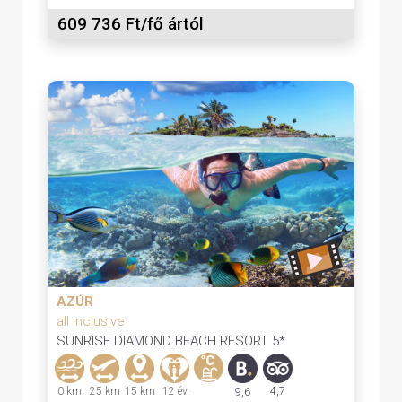
609 736 Ft/fő ártól
AZÚR
all inclusive
SUNRISE DIAMOND BEACH RESORT 5*
0 km
25 km
15 km
12 év
4,7
9,6