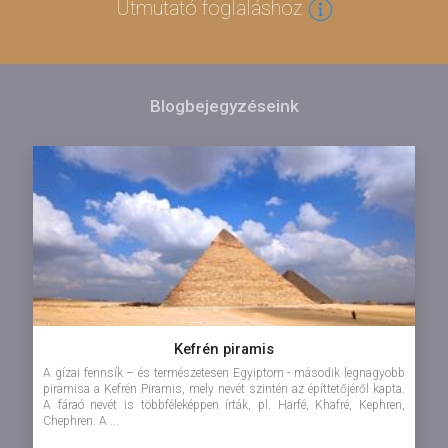
Útmutató foglaláshoz
Blogbejegyzéseink
Kefrén piramis
A gízai fennsík – és természetesen Egyiptom - második legnagyobb
piramisa a Kefrén Piramis, mely nevét szintén az építtetőjéről kapta.
A fáraó nevét is többféleképpen írták, pl. Harfé, Khafré, Kephren,
Chephren. A ...