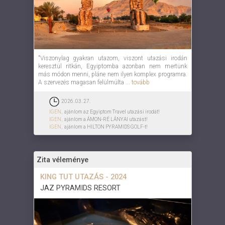
"Viszonylag gyakran utazom, viszont utazási irodán
keresztül ritkán, Egyiptomba azonban nem mertünk
más módon menni, pláne nem ilyen komplex programra.
A szervezés magasan felülmúlta ...
tovább
2026. 03. 27.
IGEN,
ajánlom az Egyiptom Travel utazási irodát!
IGEN,
ajánlom a ÁMON-RÉ LÁNYAI utazást!
IGEN,
ajánlom a HILTON PYRAMIDS GOLF-t!
Zita véleménye
KING TUT UTAZÁS - 2024
JAZ PYRAMIDS RESORT