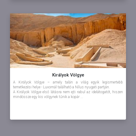
Királyok Völgye
A Királyok Völgye – amely talán a világ egyik legismertebb
temetkezési helye - Luxornál található a Nílus nyugati partján.
A Királyok Völgye első látásra nem ejti rabul az idelátogatót, hiszen
mindössze egy kis völgynek tűnik a kopár ...