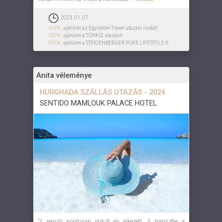
2023. 01. 07.
IGEN,
ajánlom az Egyiptom Travel utazási irodát!
IGEN,
ajánlom a TÜRKIZ utazást!
IGEN,
ajánlom a STEIGENBERGER PURE LIFESTYLE-t!
Anita véleménye
HURGHADA SZÁLLÁS UTAZÁS - 2024
SENTIDO MAMLOUK PALACE HOTEL
"A repülő pontosan indult és érkezett. A transzfer a