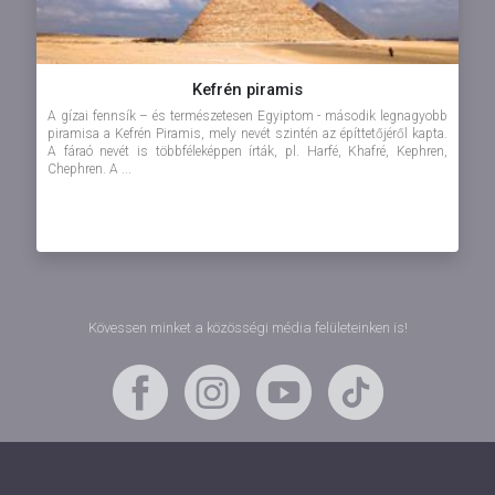
Kefrén piramis
A gízai fennsík – és természetesen Egyiptom - második legnagyobb
piramisa a Kefrén Piramis, mely nevét szintén az építtetőjéről kapta.
A fáraó nevét is többféleképpen írták, pl. Harfé, Khafré, Kephren,
Chephren. A ...
Kövessen minket a közösségi média felületeinken is!