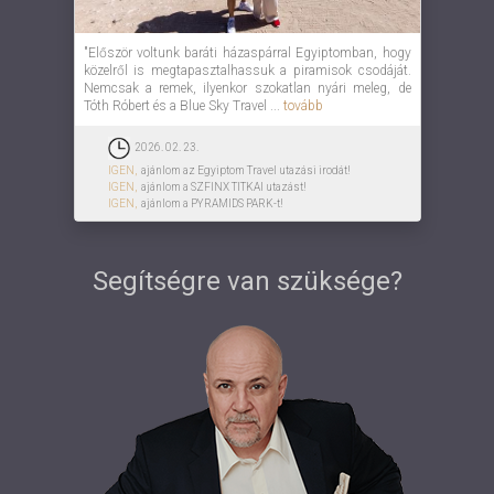
"Először voltunk baráti házaspárral Egyiptomban, hogy
közelről is megtapasztalhassuk a piramisok csodáját.
Nemcsak a remek, ilyenkor szokatlan nyári meleg, de
Tóth Róbert és a Blue Sky Travel ...
tovább
2026. 02. 23.
IGEN,
ajánlom az Egyiptom Travel utazási irodát!
IGEN,
ajánlom a SZFINX TITKAI utazást!
IGEN,
ajánlom a PYRAMIDS PARK-t!
Segítségre van szüksége?