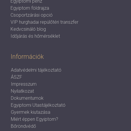
Egyiptomi pénz
Egyiptom földrajza
Csoportzárási opció
VIP hurghadai repülőtéri transzfer
Kedvcsináló blog
Időjárás és hőmérséklet
Információk
Adatvédelmi tájékoztató
ÁSZF
Impresszum
Nyilatkozat
Dokumentumok
Egyiptomi Utastájékoztató
Gyermek kiutazása
Miért éppen Egyiptom?
Bőröndvédő