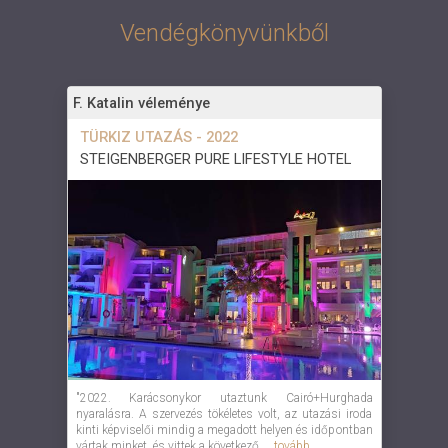
Vendégkönyvünkből
F. Katalin véleménye
TÜRKIZ UTAZÁS - 2022
STEIGENBERGER PURE LIFESTYLE HOTEL
"2022. Karácsonykor utaztunk Cairó+Hurghada
nyaralásra. A szervezés tökéletes volt, az utazási iroda
kinti képviselői mindig a megadott helyen és időpontban
vártak minket, és vittek a következő ...
tovább