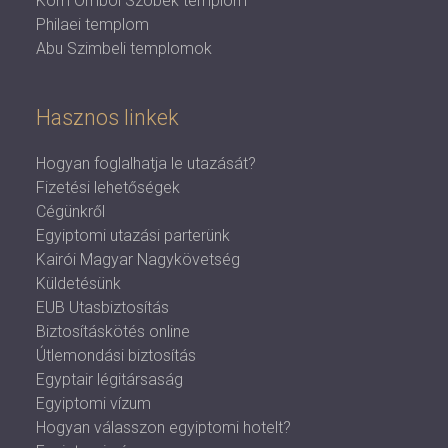
Kom Omboi Szobek templom
Philaei templom
Abu Szimbeli templomok
Hasznos linkek
Hogyan foglalhatja le utazását?
Fizetési lehetőségek
Cégünkről
Egyiptomi utazási parterünk
Kairói Magyar Nagykövetség
Küldetésünk
EUB Utasbiztosítás
Biztosításkötés online
Útlemondási biztosítás
Egyptair légitársaság
Egyiptomi vízum
Hogyan válasszon egyiptomi hotelt?