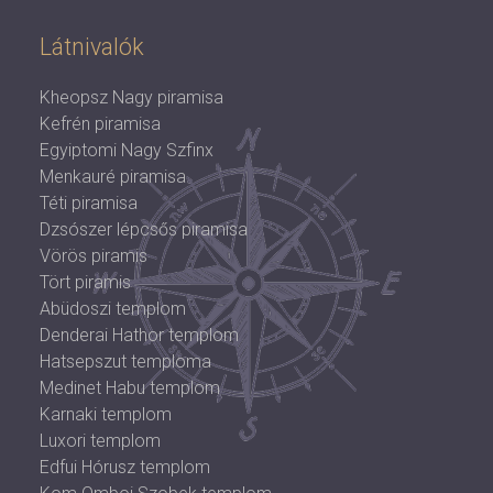
Látnivalók
Kheopsz Nagy piramisa
Kefrén piramisa
Egyiptomi Nagy Szfinx
Menkauré piramisa
Téti piramisa
Dzsószer lépcsős piramisa
Vörös piramis
Tört piramis
Abüdoszi templom
Denderai Hathor templom
Hatsepszut temploma
Medinet Habu templom
Karnaki templom
Luxori templom
Edfui Hórusz templom