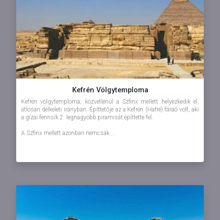
Kefrén Völgytemploma
Kefrén völgytemploma, közvetlenül a Szfinx mellett helyezkedik el,
átlósan délkeleti irányban. Építtetője az a Kefrén (Hafré) fáraó volt, aki
a gízai fennsík 2. legnagyobb piramisát építtette fel.
A Szfinx mellett azonban nemcsak ...