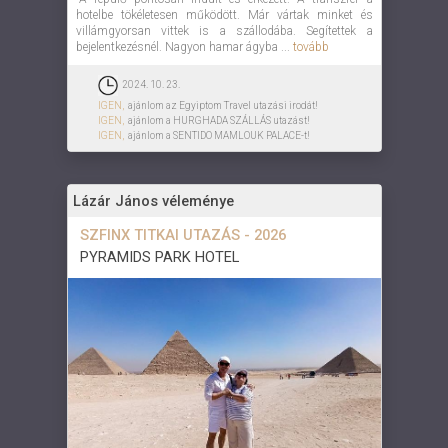
hotelbe tökéletesen működött. Már vártak minket és
villámgyorsan vittek is a szállodába. Segítettek a
bejelentkezésnél. Nagyon hamar ágyba ...
tovább
2024. 10. 23.
IGEN,
ajánlom az Egyiptom Travel utazási irodát!
IGEN,
ajánlom a HURGHADA SZÁLLÁS utazást!
IGEN,
ajánlom a SENTIDO MAMLOUK PALACE-t!
Lázár János véleménye
SZFINX TITKAI UTAZÁS - 2026
PYRAMIDS PARK HOTEL