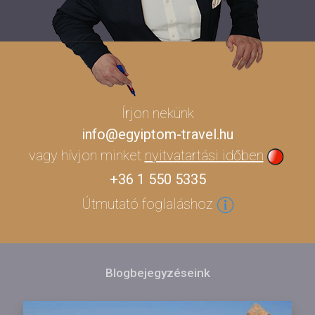
Írjon nekünk
info@egyiptom-travel.hu
vagy hívjon minket
nyitvatartási időben
+36 1 550 5335
Útmutató foglaláshoz
Blogbejegyzéseink