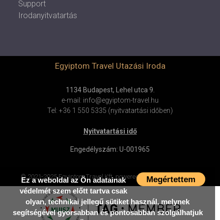
Support
Irodanyitvatartás
Egyiptom Travel Utazási Iroda
1134 Budapest, Lehel utca 9.
e-mail: info@egyiptom-travel.hu
Tel: +36 1 550 5335 (nyitvatartási időben)
Nyitvatartási idő
Engedélyszám: U-001965
© 2021-2025 Egyiptom Travel Kft.
powered by
mestercom
v4.0.69
Megértettem
Ez a weboldal az Ön adatainak
védelmét szem előtt tartva csak
olyan, technikai jellegű sütiket használ, melynek
segítségével gyorsabban és pontosabban szolgálhatjuk