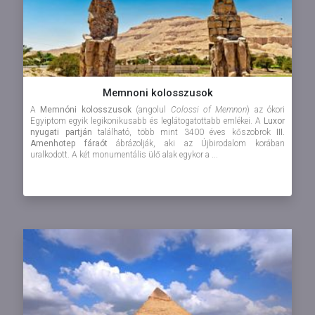
Memnoni kolosszusok
A
Memnóni kolosszusok
(angolul
Colossi of Memnon
) az ókori
Egyiptom egyik legikonikusabb és leglátogatottabb emlékei. A
Luxor
nyugati partján
található, több mint 3400 éves kőszobrok
III.
Amenhotep fáraót
ábrázolják, aki az Újbirodalom korában
uralkodott. A két monumentális ülő alak egykor a ...