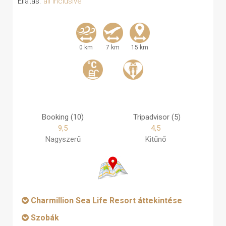
Ellátás:
all inclusive
0 km
7 km
15 km
Booking (10)
Tripadvisor (5)
9,5
4,5
Nagyszerű
Kitűnő
Charmillion Sea Life Resort áttekintése
Szobák