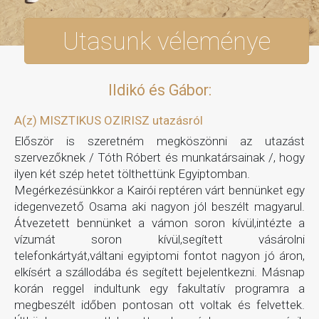
Utasunk véleménye
Ildikó és Gábor:
A(z) MISZTIKUS OZIRISZ utazásról
Először is szeretném megköszönni az utazást
szervezőknek / Tóth Róbert és munkatársainak /, hogy
ilyen két szép hetet tölthettünk Egyiptomban.
Megérkezésünkkor a Kairói reptéren várt bennünket egy
idegenvezető Osama aki nagyon jól beszélt magyarul.
Átvezetett bennünket a vámon soron kívül,intézte a
vízumát soron kívül,segített vásárolni
telefonkártyát,váltani egyiptomi fontot nagyon jó áron,
elkísért a szállodába és segített bejelentkezni. Másnap
korán reggel indultunk egy fakultatív programra a
megbeszélt időben pontosan ott voltak és felvettek.