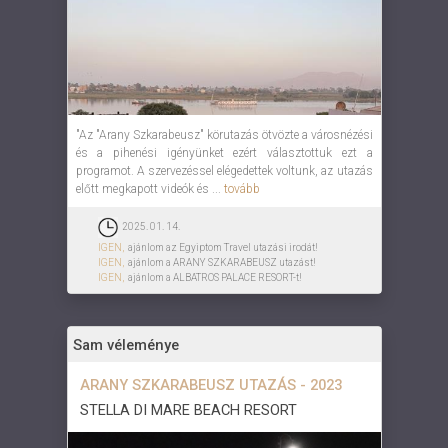
"Az "Arany Szkarabeusz" körutazás ötvözte a városnézési
és a pihenési igényünket ezért választottuk ezt a
programot. A szervezéssel elégedettek voltunk, az utazás
előtt megkapott videók és ...
tovább
2025. 01. 14.
IGEN,
ajánlom az Egyiptom Travel utazási irodát!
IGEN,
ajánlom a ARANY SZKARABEUSZ utazást!
IGEN,
ajánlom a ALBATROS PALACE RESORT-t!
Sam véleménye
ARANY SZKARABEUSZ UTAZÁS - 2023
STELLA DI MARE BEACH RESORT