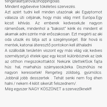
tengeralattjáróval,shoppingolás.
Mindent egybevéve tökéletes szervezés.
Azt azért tudni kell minden utazónak aki Egyiptomot
válasza úti céljának, hogy más világ mint Európa.Egy
kicsit kihívás. Az emberek kedvesek,de nagyon
rámenősek, mindenhol a "baksist" kérik és mindent el
akarnak adni szinte már erőszakosan. Ezt megérti az aki
oda utazik és látja azt a szegénységet. Bár hová is
mentek, katonai áteresztő pontokon kell áthaladni
A szállodák területén viszont egy más világ vár, kedves
személyzet,jó ételek igaz egy kicsit különböznek az ízek
az otthon megszokottaktól. Nekünk ízlettek!Sok fajta
hús: hal, marhahús szárnyasok,birka. Disznóhús ne
nagyon keressetek! Rengeteg zöldség, gyümölcs.
Jobbnál jobb desszertek . Tehát senki nem fog éhen
halni / nekem 4 kilót sikerült felszednem/.
Még egyszer NAGY KÖSZÖNET a szervezőknek!!!