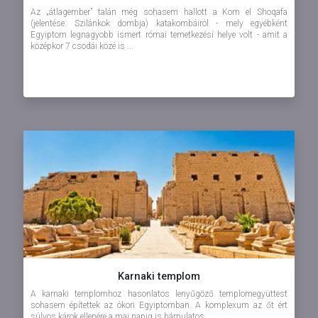
Az „átlagember” talán még sohasem hallott a Kom el Shoqafa
(jelentése: Szilánkok dombja) katakombáiról - mely egyébként
Egyiptom legnagyobb ismert római temetkezési helye volt - amit a
középkor 7 csodái közé is ...
Karnaki templom
A karnaki templomhoz hasonlatos lenyűgöző templomegyüttest
sohasem építettek az ókori Egyiptomban. A komplexum az őt ért
súlyos károk ellenére a mai napig is bámulatos.