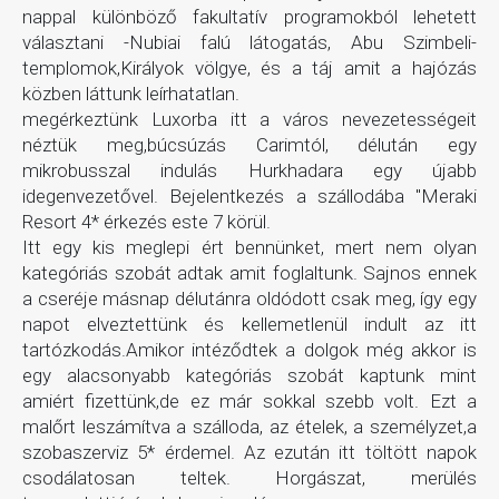
nappal különböző fakultatív programokból lehetett
választani -Nubiai falú látogatás, Abu Szimbeli-
templomok,Királyok völgye, és a táj amit a hajózás
közben láttunk leírhatatlan.
megérkeztünk Luxorba itt a város nevezetességeit
néztük meg,búcsúzás Carimtól, délután egy
mikrobusszal indulás Hurkhadara egy újabb
idegenvezetővel. Bejelentkezés a szállodába "Meraki
Resort 4* érkezés este 7 körül.
Itt egy kis meglepi ért bennünket, mert nem olyan
kategóriás szobát adtak amit foglaltunk. Sajnos ennek
a cseréje másnap délutánra oldódott csak meg, így egy
napot elveztettünk és kellemetlenül indult az itt
tartózkodás.Amikor intéződtek a dolgok még akkor is
egy alacsonyabb kategóriás szobát kaptunk mint
amiért fizettünk,de ez már sokkal szebb volt. Ezt a
malőrt leszámítva a szálloda, az ételek, a személyzet,a
szobaszerviz 5* érdemel. Az ezután itt töltött napok
csodálatosan teltek. Horgászat, merülés