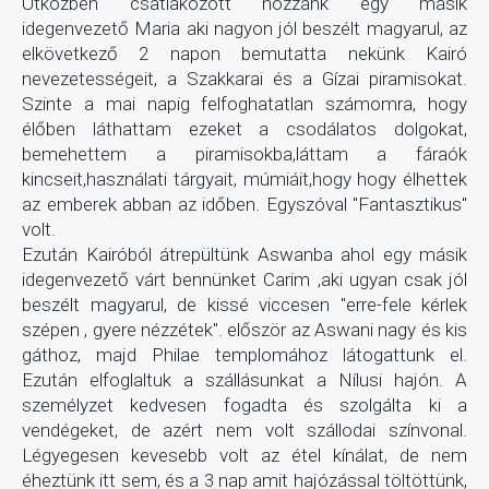
Útközben csatlakozott hozzánk egy másik
idegenvezető Maria aki nagyon jól beszélt magyarul, az
elkövetkező 2 napon bemutatta nekünk Kairó
nevezetességeit, a Szakkarai és a Gízai piramisokat.
Szinte a mai napig felfoghatatlan számomra, hogy
élőben láthattam ezeket a csodálatos dolgokat,
bemehettem a piramisokba,láttam a fáraók
kincseit,használati tárgyait, múmiáit,hogy hogy élhettek
az emberek abban az időben. Egyszóval "Fantasztikus"
volt.
Ezután Kairóból átrepültünk Aswanba ahol egy másik
idegenvezető várt bennünket Carim ,aki ugyan csak jól
beszélt magyarul, de kissé viccesen "erre-fele kérlek
szépen , gyere nézzétek". először az Aswani nagy és kis
gáthoz, majd Philae templomához látogattunk el.
Ezután elfoglaltuk a szállásunkat a Nílusi hajón. A
személyzet kedvesen fogadta és szolgálta ki a
vendégeket, de azért nem volt szállodai színvonal.
Légyegesen kevesebb volt az étel kínálat, de nem
éheztünk itt sem, és a 3 nap amit hajózással töltöttünk,