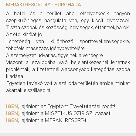
MERAKI RESORT 4* - HURGHADA
A hotel és a terület ahol elhelyezkedik nagyon
szép,különleges hangulata van, egy kicsit elvarázsol.
Tiszta szobák és közösségi helyiségek, éttermek,bárok.
Az étel kínálat jó
Lehetőség van különböző sporttevékenységekre,
többféle masszázs igénybevételére.
A személyzet udvarias, figyelnek a vendégre.
Viszont a szállodába való bejelentkezésnél lehetnek
problémák, a fizetettnél alacsonyabb kategóriás szoba
kiadása.
Egyetlen faviskó volt a szálloda területén amibe minket
akartak elszállásolni
IGEN,
ajánlom az Egyiptom Travel utazási irodát!
IGEN,
ajánlom a MISZTIKUS OZIRISZ utazást!
IGEN,
ajánlom a MERAKI RESORT-t!