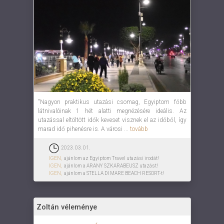
"Nagyon praktikus utazási csomag, Egyiptom főbb
látnivalóinak 1 hét alatti megnézésére ideális. Az
utazással eltöltött idők keveset visznek el az időből, így
marad idő pihenésre is. A városi ...
tovább
2023. 03. 01.
IGEN,
ajánlom az Egyiptom Travel utazási irodát!
IGEN,
ajánlom a ARANY SZKARABEUSZ utazást!
IGEN,
ajánlom a STELLA DI MARE BEACH RESORT-t!
Zoltán véleménye