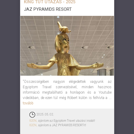
KING TUT UTAZÁS - 2025
JAZ PYRAMIDS RESORT
"Összességében nagyon elégedettek vagyunk az
Egyiptom Travel szervezésével, minden hasznos
információ megtalálható a honlapon és a Youtube
videókban, de ezen túl még Róbert külön is felhívta a ...
tovább
2025. 05. 02.
IGEN,
ajánlom az Egyiptom Travel utazási irodát!
IGEN,
ajánlom a JAZ PYRAMIDS RESORT-t!