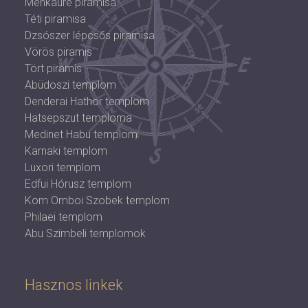
Menkauré piramisa
Téti piramisa
Dzsószer lépcsős piramisa
Vörös piramis
Tört piramis
Abüdoszi templom
Denderai Hathor templom
Hatsepszut temploma
Medinet Habu templom
Karnaki templom
Luxori templom
Edfui Hórusz templom
Kom Omboi Szobek templom
Philaei templom
Abu Szimbeli templomok
Hasznos linkek