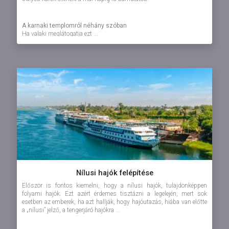
A karnaki templomról néhány szóban
Ha valaki meglátogatja ezt ...
Nílusi hajók felépítése
Először is fontos kiemelni, hogy a nílusi hajók, tulajdonképpen
folyami hajók. Ezt azért érdemes tisztázni a legelején, mert sok
esetben az emberek, ha azt hallják, hogy hajóutazás, hiába van előtte
a „nílusi” jelző, a tengerjáró hajókra ...