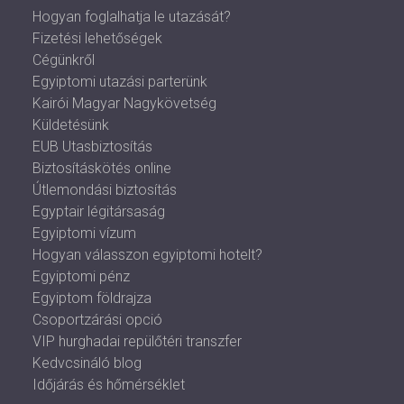
Hogyan foglalhatja le utazását?
Fizetési lehetőségek
Cégünkről
Egyiptomi utazási parterünk
Kairói Magyar Nagykövetség
Küldetésünk
EUB Utasbiztosítás
Biztosításkötés online
Útlemondási biztosítás
Egyptair légitársaság
Egyiptomi vízum
Hogyan válasszon egyiptomi hotelt?
Egyiptomi pénz
Egyiptom földrajza
Csoportzárási opció
VIP hurghadai repülőtéri transzfer
Kedvcsináló blog
Időjárás és hőmérséklet