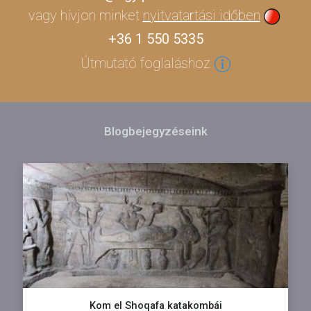
vagy hívjon minket
nyitvatartási időben
+36 1 550 5335
Útmutató foglaláshoz
Blogbejegyzéseink
Kom el Shoqafa katakombái