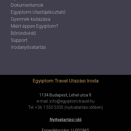
Dokumentumok
Egyiptomi Utastájékoztató
Gyermek kiutazása
Miért éppen Egyiptom?
Bőröndvédő
Support
Irodanyitvatartás
Egyiptom Travel Utazási Iroda
1134 Budapest, Lehel utca 9.
e-mail: info@egyiptom-travel.hu
Tel: +36 1 550 5335 (nyitvatartási időben)
Nyitvatartási idő
Engedélyszám: U-001965