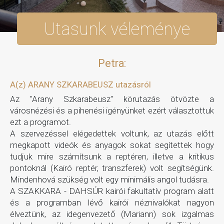
Utasunk véleménye
Petra:
A(z) ARANY SZKARABEUSZ utazásról
Az "Arany Szkarabeusz" körutazás ötvözte a
városnézési és a pihenési igényünket ezért választottuk
ezt a programot.
A szervezéssel elégedettek voltunk, az utazás előtt
megkapott videók és anyagok sokat segítettek hogy
tudjuk mire számítsunk a reptéren, illetve a kritikus
pontoknál (Kairó reptér, transzferek) volt segítségünk.
Mindenhová szükség volt egy minimális angol tudásra.
A SZAKKARA - DAHSÚR kairói fakultatív program alatt
és a programban lévő kairói néznivalókat nagyon
élveztünk, az idegenvezető (Mariann) sok izgalmas