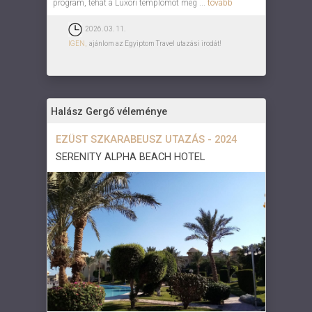
program, tehát a Luxori templomot meg ...
tovább
2026. 03. 11.
IGEN,
ajánlom az Egyiptom Travel utazási irodát!
Halász Gergő véleménye
EZÜST SZKARABEUSZ UTAZÁS - 2024
SERENITY ALPHA BEACH HOTEL