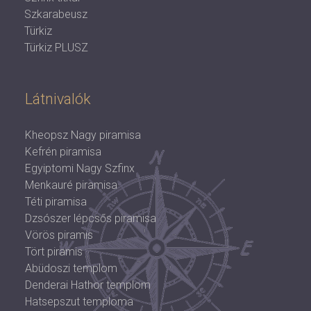
Szkarabeusz
Türkiz
Türkiz PLUSZ
Látnivalók
Kheopsz Nagy piramisa
Kefrén piramisa
Egyiptomi Nagy Szfinx
Menkauré piramisa
Téti piramisa
Dzsószer lépcsős piramisa
Vörös piramis
Tört piramis
Abüdoszi templom
Denderai Hathor templom
Hatsepszut temploma