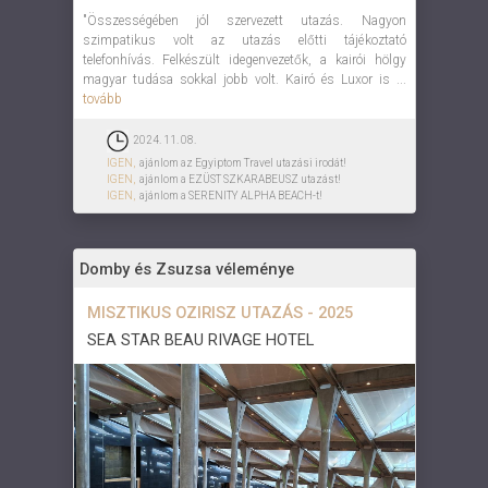
"Összességében jól szervezett utazás. Nagyon
szimpatikus volt az utazás előtti tájékoztató
telefonhívás. Felkészült idegenvezetők, a kairói hölgy
magyar tudása sokkal jobb volt. Kairó és Luxor is ...
tovább
2024. 11. 08.
IGEN,
ajánlom az Egyiptom Travel utazási irodát!
IGEN,
ajánlom a EZÜST SZKARABEUSZ utazást!
IGEN,
ajánlom a SERENITY ALPHA BEACH-t!
Domby és Zsuzsa véleménye
MISZTIKUS OZIRISZ UTAZÁS - 2025
SEA STAR BEAU RIVAGE HOTEL