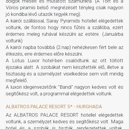
dolgok mesélt és mutatott számunkra. (A Tört és a
Vörös piramis belső megnézését tényleg csak nagyon
jó kondiba lévő utazók tegyék meg).
A kairói szállással, Saray Pyramids hotellel elégedettek
voltunk, de fontos hogy nincs fűtés a szállóba, ezért
érdemes meleg ruhával készülni az estére. (Januárba
voltunk)
A kairói napba továbbá (2.nap) nehézkesen fért bele az
étkezés, erre érdemes előre készülni.
A Lotus Luxor hotel-ben csalódtunk az ott töltött
éjszaka alatt. A szobákat nem készítették elő, illetve a
tisztaság és a személyzet viselkedése sem volt mindig
megfelelő.
A luxori idegenvezetőnk "Bandi" nagyon kedves volt és
segítőkész volt, a programmal elégedettek voltunk.
ALBATROS PALACE RESORT 5* - HURGHADA
Az ALBATROS PALACE RESORT hotellel elégedettek
voltunk, a személyzet kedves és segítőkész volt. Maga
hotel és a szobák is tiszták, rendezetettek voltak.