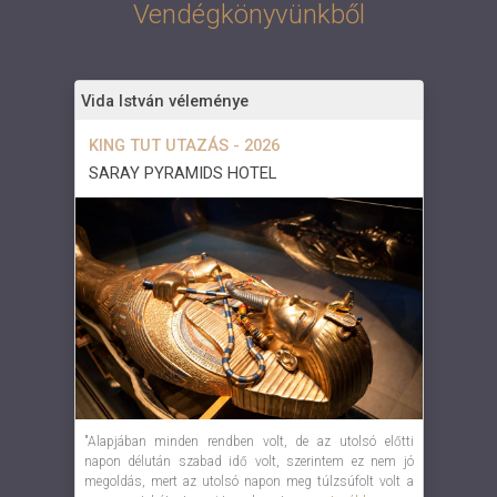
Vendégkönyvünkből
Vida István véleménye
KING TUT UTAZÁS - 2026
SARAY PYRAMIDS HOTEL
"Alapjában minden rendben volt, de az utolsó előtti
napon délután szabad idő volt, szerintem ez nem jó
megoldás, mert az utolsó napon meg túlzsúfolt volt a