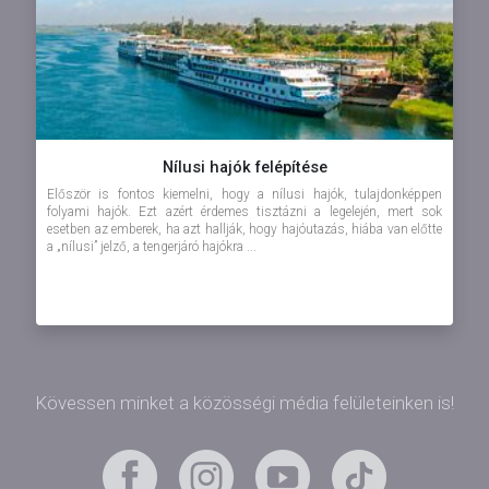
Nílusi hajók felépítése
Először is fontos kiemelni, hogy a nílusi hajók, tulajdonképpen
folyami hajók. Ezt azért érdemes tisztázni a legelején, mert sok
esetben az emberek, ha azt hallják, hogy hajóutazás, hiába van előtte
a „nílusi” jelző, a tengerjáró hajókra ...
Kövessen minket a közösségi média felületeinken is!