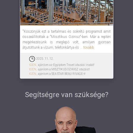
"Köszönjük ezt a tartalmas és sokrétű programot amit
összeállítottak a "Misztikus Ozirisz"-ben. Már a reptéri
megérkezésünk is meglepő volt, amilyen gyorsan
átjutottunk a vízum, telefonkártya és ...
tovább
2025. 11. 12.
IGEN,
ajánlom az Egyiptom Travel utazási irodát!
IGEN,
ajánlom a MISZTIKUS OZIRISZ utazást!
IGEN,
ajánlom a SEA STAR BEAU RIVAGE-t!
Segítségre van szüksége?