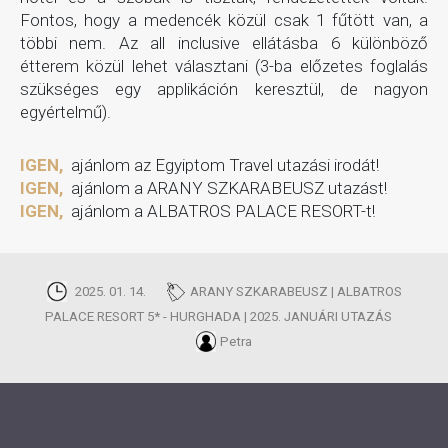
Fontos, hogy a medencék közül csak 1 fűtött van, a
többi nem. Az all inclusive ellátásba 6 különböző
étterem közül lehet választani (3-ba előzetes foglalás
szükséges egy applikáción keresztül, de nagyon
egyértelmű).
IGEN,
ajánlom az Egyiptom Travel utazási irodát!
IGEN,
ajánlom a ARANY SZKARABEUSZ utazást!
IGEN,
ajánlom a ALBATROS PALACE RESORT-t!
2025. 01. 14.
ARANY SZKARABEUSZ | ALBATROS
PALACE RESORT 5* - HURGHADA | 2025. JANUÁRI UTAZÁS
Petra