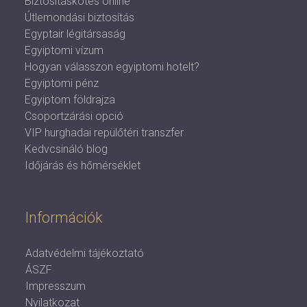
Biztosításkötés online
Útlemondási biztosítás
Egyptair légitársaság
Egyiptomi vízum
Hogyan válasszon egyiptomi hotelt?
Egyiptomi pénz
Egyiptom földrajza
Csoportzárási opció
VIP hurghadai repülőtéri transzfer
Kedvcsináló blog
Időjárás és hőmérséklet
Információk
Adatvédelmi tájékoztató
ÁSZF
Impresszum
Nyilatkozat