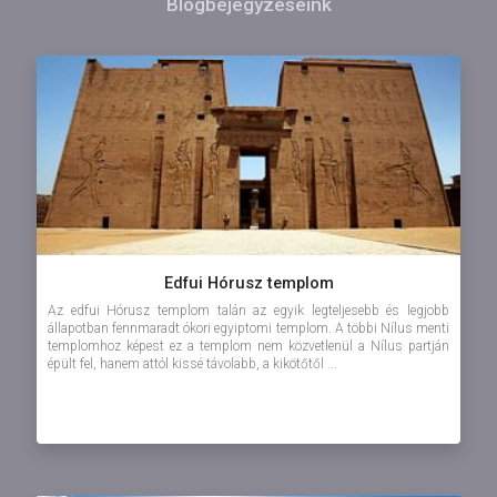
Blogbejegyzéseink
Edfui Hórusz templom
Az edfui Hórusz templom talán az egyik legteljesebb és legjobb
állapotban fennmaradt ókori egyiptomi templom. A többi Nílus menti
templomhoz képest ez a templom nem közvetlenül a Nílus partján
épült fel, hanem attól kissé távolabb, a kikötőtől ...