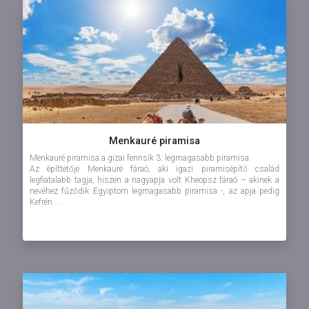
Menkauré piramisa
Menkauré piramisa a gizai fennsík 3. legmagasabb piramisa.
Az építtetője Menkauré fáraó, aki igazi piramisépítő család
legfiatalabb tagja, hiszen a nagyapja volt Kheopsz fáraó – akinek a
nevéhez fűződik Egyiptom legmagasabb piramisa -, az apja pedig
Kefrén ...