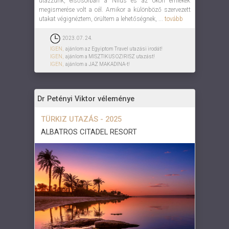
utazzunk, elsősorban a Nílus és az ókori emlékek
megismerése volt a cél. Amikor a különböző szervezett
utakat végignéztem, örültem a lehetőségnek, ...
tovább
2023. 07. 24.
IGEN,
ajánlom az Egyiptom Travel utazási irodát!
IGEN,
ajánlom a MISZTIKUS OZIRISZ utazást!
IGEN,
ajánlom a JAZ MAKADINA-t!
Dr Petényi Viktor véleménye
TÜRKIZ UTAZÁS - 2025
ALBATROS CITADEL RESORT