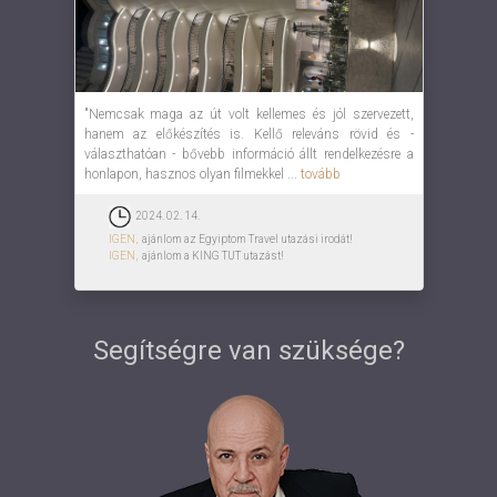
"Nemcsak maga az út volt kellemes és jól szervezett,
hanem az előkészítés is. Kellő releváns rövid és -
választhatóan - bővebb információ állt rendelkezésre a
honlapon, hasznos olyan filmekkel ...
tovább
2024. 02. 14.
IGEN,
ajánlom az Egyiptom Travel utazási irodát!
IGEN,
ajánlom a KING TUT utazást!
Segítségre van szüksége?