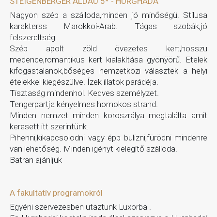
STEIGENBERGER ALDAU 5* - HURGHADA
Nagyon szép a szálloda,minden jó minőségü. Stilusa
karakterss Marokkoi-Arab. Tágas szobák,jó
felszereltség.
Szép apolt zöld övezetes kert,hosszu
medence,romantikus kert kialakítása gyönÿörű. Etelek
kifogastalanok,bőséges nemzetközi választek a helyi
ételekkel kiegészülve. Ízek illatok parádéja.
Tisztaság mindenhol. Kedves személyzet.
Tengerpartja kényelmes homokos strand.
Minden nemzet minden koroszrálya megtalálta amit
keresett itt szerintünk.
Pihenni,kikapcsolodni vagy épp bulizni,fürödni mindenre
van lehetőség. Minden igényt kielegítő szàlloda.
Batran ajánljuk
A fakultatív programokról
Egyéni szervezesben utaztunk Luxorba .