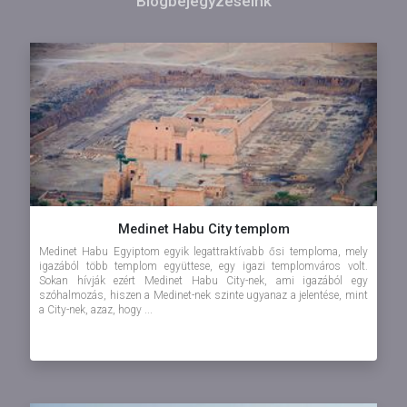
Blogbejegyzéseink
Medinet Habu City templom
Medinet Habu Egyiptom egyik legattraktívabb ősi temploma, mely
igazából több templom együttese, egy igazi templomváros volt.
Sokan hívják ezért Medinet Habu City-nek, ami igazából egy
szóhalmozás, hiszen a Medinet-nek szinte ugyanaz a jelentése, mint
a City-nek, azaz, hogy ...