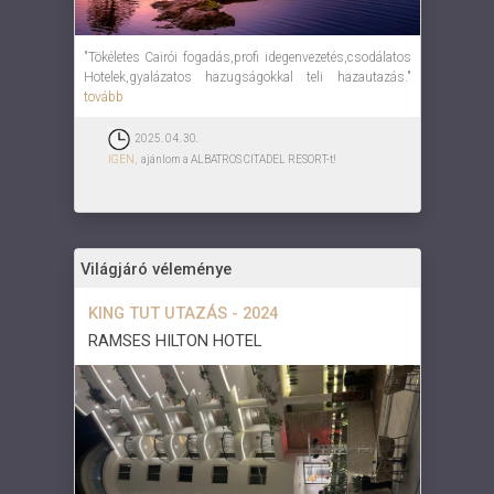
"Tökéletes Cairói fogadás,profi idegenvezetés,csodálatos
Hotelek,gyalázatos hazugságokkal teli hazautazás."
tovább
2025. 04. 30.
IGEN,
ajánlom a ALBATROS CITADEL RESORT-t!
Világjáró véleménye
KING TUT UTAZÁS - 2024
RAMSES HILTON HOTEL