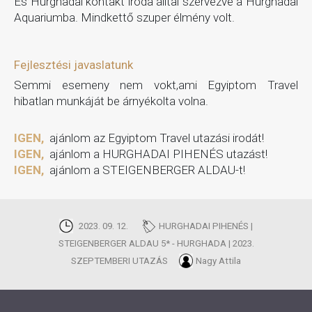
Es Hurghadai kontakt iroda álltal szervezve a Hurghadai
Aquariumba. Mindkettő szuper élmény volt.
Fejlesztési javaslatunk
Semmi esemeny nem vokt,ami Egyiptom Travel
hibatlan munkáját be árnyékolta volna.
IGEN,
ajánlom az Egyiptom Travel utazási irodát!
IGEN,
ajánlom a HURGHADAI PIHENÉS utazást!
IGEN,
ajánlom a STEIGENBERGER ALDAU-t!
2023. 09. 12.
HURGHADAI PIHENÉS |
STEIGENBERGER ALDAU 5* - HURGHADA | 2023.
SZEPTEMBERI UTAZÁS
Nagy Attila