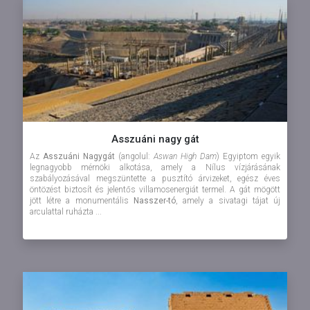
Asszuáni nagy gát
Az
Asszuáni Nagygát
(angolul:
Aswan High Dam
) Egyiptom egyik
legnagyobb mérnöki alkotása, amely a Nílus vízjárásának
szabályozásával megszüntette a pusztító árvizeket, egész éves
öntözést biztosít és jelentős villamosenergiát termel. A gát mögött
jött létre a monumentális
Nasszer-tó
, amely a sivatagi tájat új
arculattal ruházta ...