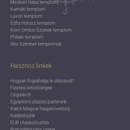
Medinet Habu templom
Karnaki templom
Luxori templom
Edfui Hórusz templom
Kom Omboi Szobek templom
Philaei templom
Abu Szimbeli templomok
Hasznos linkek
Hogyan foglalhatja le utazását?
Fizetési lehetőségek
Cégünkről
Egyiptomi utazási parterünk
Kairói Magyar Nagykövetség
Küldetésünk
EUB Utasbiztosítás
Biztosításkötés online