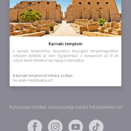
Karnaki templom
A karnaki templomhoz hasonlatos lenyűgöző templomegyüttest
sohasem építettek az ókori Egyiptomban. A komplexum az őt ért
súlyos károk ellenére a mai napig is bámulatos.
A karnaki templomról néhány szóban
Ha valaki meglátogatja ezt ...
Kövessen minket a közösségi média felületeinken is!