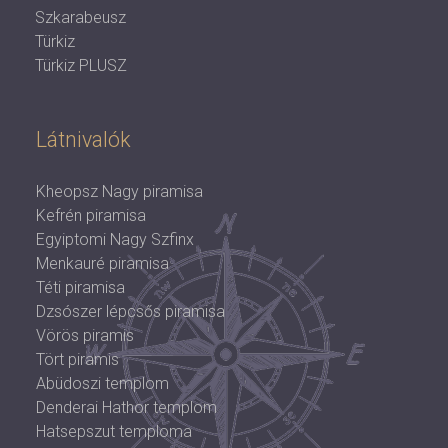
Szkarabeusz
Türkiz
Türkiz PLUSZ
Látnivalók
Kheopsz Nagy piramisa
Kefrén piramisa
Egyiptomi Nagy Szfinx
Menkauré piramisa
Téti piramisa
Dzsószer lépcsős piramisa
Vörös piramis
Tört piramis
Abüdoszi templom
Denderai Hathor templom
Hatsepszut temploma