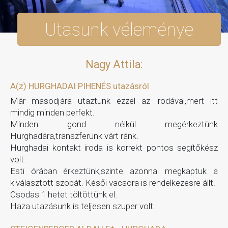
Utasunk véleménye
Nagy Attila:
A(z) HURGHADAI PIHENÉS utazásról
Már masodjára utaztunk ezzel az irodával,mert itt
mindig minden perfekt.
Minden gond nélkül megérkeztünk
Hurghadára,transzferünk várt ránk.
Hurghadai kontakt iroda is korrekt pontos segítőkész
volt.
Esti órában érkeztünk,szinte azonnal megkaptuk a
kiválasztott szobát. Késői vacsora is rendelkezesre állt.
Csodas 1 hetet töltöttünk el.
Haza utazásunk is teljesen szuper volt.