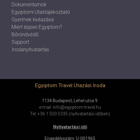
Dokumentumok
Egyiptomi Utastájékoztató
Gyermek kiutazása
Miért éppen Egyiptom?
Bőröndvédő
Support
Irodanyitvatartás
Egyiptom Travel Utazási Iroda
1134 Budapest, Lehel utca 9.
e-mail: info@egyiptom-travel.hu
Tel: +36 1 550 5335 (nyitvatartási időben)
Nyitvatartási idő
Engedélyszám: U-001965