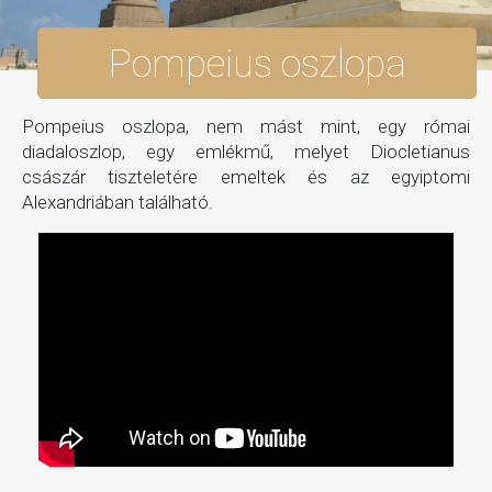
Pompeius oszlopa
Pompeius oszlopa, nem mást mint, egy római
diadaloszlop, egy emlékmű, melyet Diocletianus
császár tiszteletére emeltek és az egyiptomi
Alexandriában található.