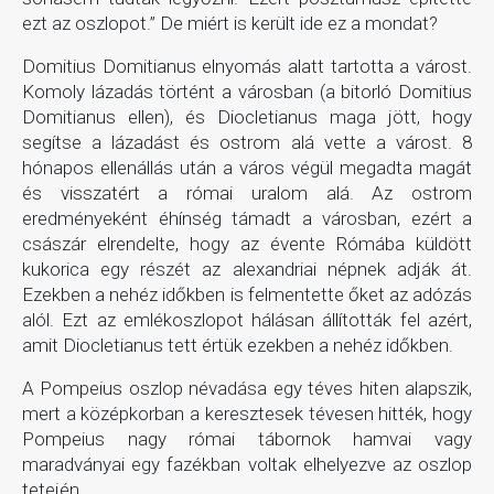
ezt az oszlopot.” De miért is került ide ez a mondat?
Domitius Domitianus elnyomás alatt tartotta a várost.
Komoly lázadás történt a városban (a bitorló Domitius
Domitianus ellen), és Diocletianus maga jött, hogy
segítse a lázadást és ostrom alá vette a várost. 8
hónapos ellenállás után a város végül megadta magát
és visszatért a római uralom alá. Az ostrom
eredményeként éhínség támadt a városban, ezért a
császár elrendelte, hogy az évente Rómába küldött
kukorica egy részét az alexandriai népnek adják át.
Ezekben a nehéz időkben is felmentette őket az adózás
alól. Ezt az emlékoszlopot hálásan állították fel azért,
amit Diocletianus tett értük ezekben a nehéz időkben.
A Pompeius oszlop névadása egy téves hiten alapszik,
mert a középkorban a keresztesek tévesen hitték, hogy
Pompeius nagy római tábornok hamvai vagy
maradványai egy fazékban voltak elhelyezve az oszlop
tetején.