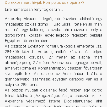
De akkor miért hívják Pompeius oszlopának?
Erre hamarosan fény fog derülni…
Az oszlop Alexandria legrégebb részében található, egy
magasabb sziklás domb – Bad Sidra - tetején áll, mely
ma már egy különleges szabadtéri múzeum, mely a
görög-római korszak egyik legjobb régészeti példája
Egyiptom történelemben.
Az oszlopot Egyiptom római uralkodója emeltette i.sz.
284-305 között. Vörös gránitból készült és teljes
magassága körülbelül 27 méter, az alapnál mért
átmérője pedig 2,7 méter. Az oszlop a legnagyobb volt,
amelyet Róma és Konstantinápoly császári fővárosain
kívül építettek. Az oszlop, az Asszuánban található
gránitbányából származik, egyetlen darabból van és a
súlya kb. 285 tonna.
Az oszlop nyugati oldalának felső részen egy görög
felirat található „Az igazságos és jó császárnak, aki
Alexandria védelmező Istene Diocletianusnak, akit
sohasem tudtak legyőzni. Ezért posztumusz építette