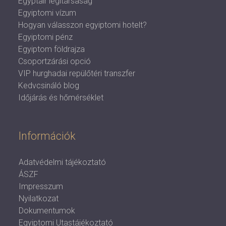
Egyptair légitársaság
Egyiptomi vízum
Hogyan válasszon egyiptomi hotelt?
Egyiptomi pénz
Egyiptom földrajza
Csoportzárási opció
VIP hurghadai repülőtéri transzfer
Kedvcsináló blog
Időjárás és hőmérséklet
Információk
Adatvédelmi tájékoztató
ÁSZF
Impresszum
Nyilatkozat
Dokumentumok
Egyiptomi Utastájékoztató