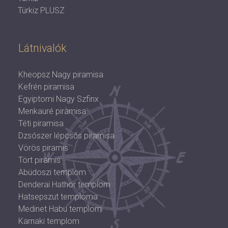
Türkiz PLUSZ
Látnivalók
Kheopsz Nagy piramisa
Kefrén piramisa
Egyiptomi Nagy Szfinx
Menkauré piramisa
Téti piramisa
Dzsószer lépcsős piramisa
Vörös piramis
Tört piramis
Abüdoszi templom
Denderai Hathor templom
Hatsepszut temploma
Medinet Habu templom
Karnaki templom