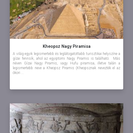
Kheopsz Nagy Piramisa
A világ egyik legismertebb és leglátogatottabb turisztikai helyszíne a
gízai fennsík, ahol az egyiptomi Nagy Piramis is található. Más
néven Gízai Nagy Piramis, vagy Hufu piramisa, illetve talán a
legismertebb neve a Kheopsz Piramis (Kheopsznak nevezték el az
ókori ...