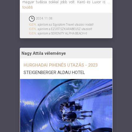
magyar tudása sokkal jobb volt. Kairó és Luxor is ...
tovább
2024. 11. 08.
IGEN,
ajánlom az Egyiptom Travel utazási irodát!
IGEN,
ajánlom a EZÜST SZKARABEUSZ utazást!
IGEN,
ajánlom a SERENITY ALPHA BEACH-t!
Nagy Attila véleménye
HURGHADAI PIHENÉS UTAZÁS - 2023
STEIGENBERGER ALDAU HOTEL