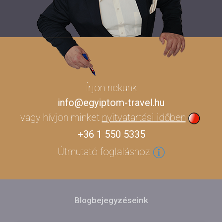
Írjon nekünk
info@egyiptom-travel.hu
vagy hívjon minket
nyitvatartási időben
+36 1 550 5335
Útmutató foglaláshoz
Blogbejegyzéseink