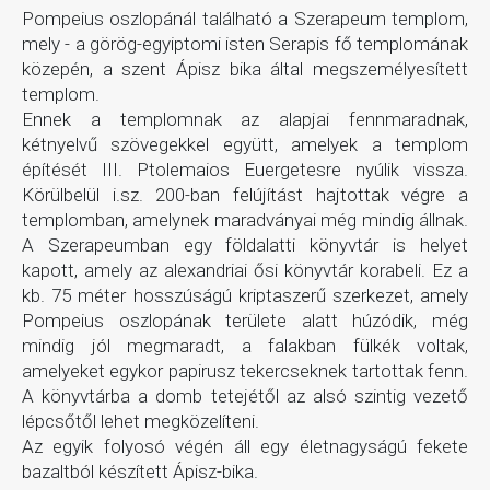
Pompeius oszlopánál található a Szerapeum templom,
mely - a görög-egyiptomi isten Serapis fő templomának
közepén, a szent Ápisz bika által megszemélyesített
templom.
Ennek a templomnak az alapjai fennmaradnak,
kétnyelvű szövegekkel együtt, amelyek a templom
építését III. Ptolemaios Euergetesre nyúlik vissza.
Körülbelül i.sz. 200-ban felújítást hajtottak végre a
templomban, amelynek maradványai még mindig állnak.
A Szerapeumban egy földalatti könyvtár is helyet
kapott, amely az alexandriai ősi könyvtár korabeli. Ez a
kb. 75 méter hosszúságú kriptaszerű szerkezet, amely
Pompeius oszlopának területe alatt húzódik, még
mindig jól megmaradt, a falakban fülkék voltak,
amelyeket egykor papirusz tekercseknek tartottak fenn.
A könyvtárba a domb tetejétől az alsó szintig vezető
lépcsőtől lehet megközelíteni.
Az egyik folyosó végén áll egy életnagyságú fekete
bazaltból készített Ápisz-bika.