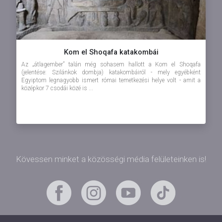
Kom el Shoqafa katakombái
Az „átlagember” talán még sohasem hallott a Kom el Shoqafa
(jelentése: Szilánkok dombja) katakombáiról - mely egyébként
Egyiptom legnagyobb ismert római temetkezési helye volt - amit a
középkor 7 csodái közé is ...
Kövessen minket a közösségi média felületeinken is!