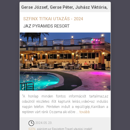
Gerse József, Gerse Péter, Juhász Viktória,
SZFINX TITKAI UTAZÁS - 2024
JAZ PYRAMIDS RESORT
"A honlap minden fontos információt tartalmaz,az
odaútról részletes ifót kaptunk leírás,videó+az indulás
napján telefon. Pénteken indult a repülőgép,Kairóban a
reptéren várt ránk Oszama aki előre ...
tovább
2024. 05. 23.
IGEN,
ajánlom az Egyiptom Travel utazási irodát!