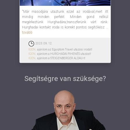
"Már masodjára utaztunk ezzel az irodával,mert itt
mindig minden perfekt. Minden gond nélkül
megérkeztünk Hurghadára,transzferünk várt ránk.
Hurghadai kontakt iroda is korrekt pontos segítőkész ...
tovább
2023. 09. 12.
IGEN,
ajánlom az Egyiptom Travel utazási irodát!
IGEN,
ajánlom a HURGHADAI PIHENÉS utazást!
IGEN,
ajánlom a STEIGENBERGER ALDAU-t!
Segítségre van szüksége?