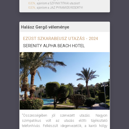
IGEN,
ajánlom a SZFINX TITKAI utazást!
IGEN,
ajánlom a JAZ PYRAMIDS RESORT-t!
Halász Gergő véleménye
EZÜST SZKARABEUSZ UTAZÁS - 2024
SERENITY ALPHA BEACH HOTEL
"Összességében jól szervezett utazás. Nagyon
szimpatikus volt az utazás előtti tájékoztató
telefonhívás. Felkészült idegenvezetők, a kairói hölgy