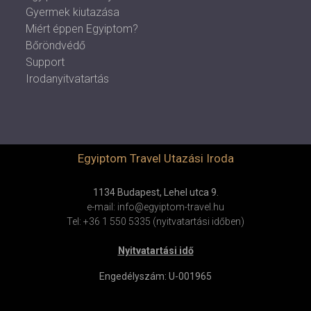
Gyermek kiutazása
Miért éppen Egyiptom?
Bőröndvédő
Support
Irodanyitvatartás
Egyiptom Travel Utazási Iroda
1134 Budapest, Lehel utca 9.
e-mail: info@egyiptom-travel.hu
Tel: +36 1 550 5335 (nyitvatartási időben)
Nyitvatartási idő
Engedélyszám: U-001965