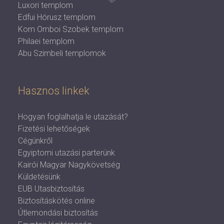
Luxori templom
Edfui Hórusz templom
Kom Omboi Szobek templom
Philaei templom
Abu Szimbeli templomok
Hasznos linkek
Hogyan foglalhatja le utazását?
Fizetési lehetőségek
Cégünkről
Egyiptomi utazási parterünk
Kairói Magyar Nagykövetség
Küldetésünk
EUB Utasbiztosítás
Biztosításkötés online
Útlemondási biztosítás