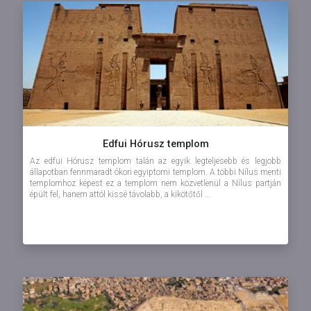
Edfui Hórusz templom
Az edfui Hórusz templom talán az egyik legteljesebb és legjobb
állapotban fennmaradt ókori egyiptomi templom. A többi Nílus menti
templomhoz képest ez a templom nem közvetlenül a Nílus partján
épült fel, hanem attól kissé távolabb, a kikötőtől ...