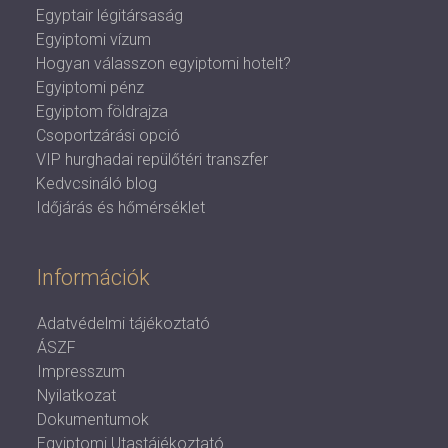
Egyptair légitársaság
Egyiptomi vízum
Hogyan válasszon egyiptomi hotelt?
Egyiptomi pénz
Egyiptom földrajza
Csoportzárási opció
VIP hurghadai repülőtéri transzfer
Kedvcsináló blog
Időjárás és hőmérséklet
Információk
Adatvédelmi tájékoztató
ÁSZF
Impresszum
Nyilatkozat
Dokumentumok
Egyiptomi Utastájékoztató