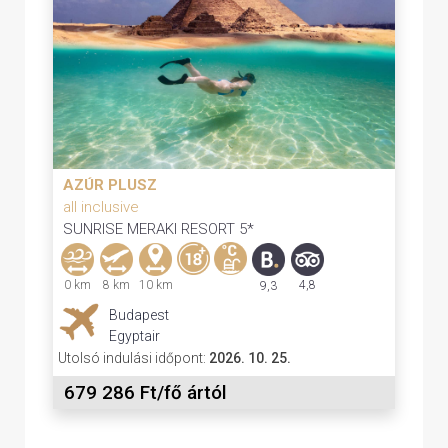
AZÚR PLUSZ
all inclusive
SUNRISE MERAKI RESORT 5*
0 km
8 km
10 km
4,8
9,3
Budapest
Egyptair
Utolsó indulási időpont:
2026. 10. 25.
679 286 Ft/fő ártól