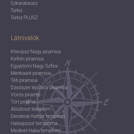
Szkarabeusz
Türkiz
Türkiz PLUSZ
Látnivalók
Kheopsz Nagy piramisa
Kefrén piramisa
Egyiptomi Nagy Szfinx
Menkauré piramisa
Téti piramisa
Dzsószer lépcsős piramisa
Vörös piramis
Tört piramis
Abüdoszi templom
Denderai Hathor templom
Hatsepszut temploma
Medinet Habu templom