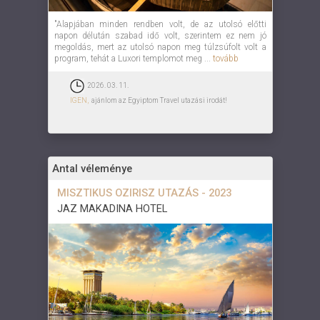
"Alapjában minden rendben volt, de az utolsó előtti
napon délután szabad idő volt, szerintem ez nem jó
megoldás, mert az utolsó napon meg túlzsúfolt volt a
program, tehát a Luxori templomot meg ...
tovább
2026. 03. 11.
IGEN,
ajánlom az Egyiptom Travel utazási irodát!
Antal véleménye
MISZTIKUS OZIRISZ UTAZÁS - 2023
JAZ MAKADINA HOTEL