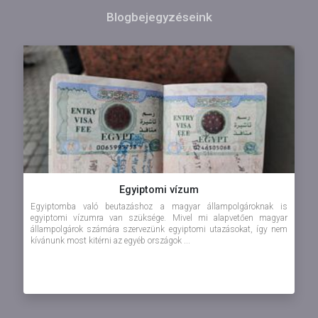
Blogbejegyzéseink
Egyiptomi vízum
Egyiptomba való beutazáshoz a magyar állampolgároknak is
egyiptomi vízumra van szüksége. Mivel mi alapvetően magyar
állampolgárok számára szervezünk egyiptomi utazásokat, így nem
kívánunk most kitérni az egyéb országok ...