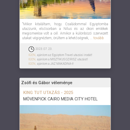
"Mikor kitaláltam, hogy Családommal Egyiptomba
utazzunk, elsősorban a Nílus és az ókori emlékek
megismerése volt a cél. Amikor a különböző szervezett
utakat végignéztem, örültem a lehetőségnek, ...
tovább
2023. 07. 23.
IGEN,
ajánlom az Egyiptom Travel utazási irodát!
IGEN,
ajánlom a MISZTIKUS OZIRISZ utazást!
IGEN,
ajánlom a JAZ MAKADINA-t!
Zsófi és Gábor véleménye
KING TUT UTAZÁS - 2025
MÖVENPICK CAIRO MEDIA CITY HOTEL