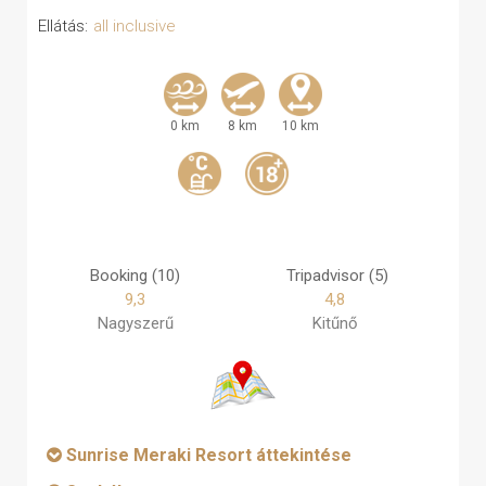
Ellátás:
all inclusive
0 km
8 km
10 km
Booking (10)
Tripadvisor (5)
9,3
4,8
Nagyszerű
Kitűnő
Sunrise Meraki Resort áttekintése