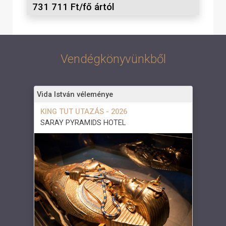
731 711 Ft/fő ártól
Vendégkönyvünkből
Vida István véleménye
KING TUT UTAZÁS - 2026
SARAY PYRAMIDS HOTEL