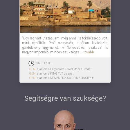
"Egy rég várt utazás, ami még annál is tökéletesebb volt,
mint reméltük. Profi szervezés, hibátlan kivitelezés,
gördülékeny ügymenet. A "felkészülési szakasz" is
nagyon imponáló, minden szükséges ...
tovább
2025. 12. 01.
IGEN,
ajánlom az Egyiptom Travel utazási irodát!
IGEN,
ajánlom a KING TUT utazást!
IGEN,
ajánlom a MÖVENPICK CAIRO MEDIA CITY-t!
Segítségre van szüksége?