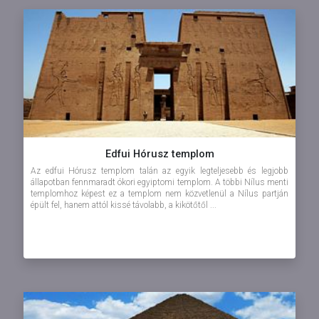
Edfui Hórusz templom
Az edfui Hórusz templom talán az egyik legteljesebb és legjobb
állapotban fennmaradt ókori egyiptomi templom. A többi Nílus menti
templomhoz képest ez a templom nem közvetlenül a Nílus partján
épült fel, hanem attól kissé távolabb, a kikötőtől ...