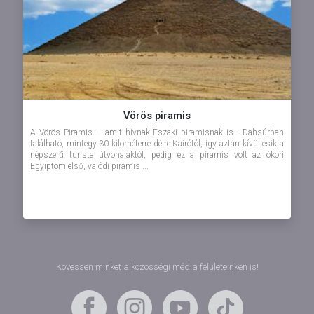
Vörös piramis
A Vörös Piramis – amit hívnak Északi piramisnak is - Dahsúrban
található, mintegy 30 kilométerre délre Kairótól, így aztán kívül esik a
népszerű turista útvonalaktól, pedig ez a piramis volt az ókori
Egyiptom első, valódi piramis ...
Kövessen minket a közösségi média felületeinken is!