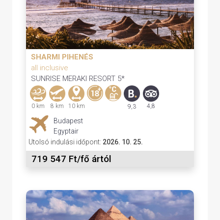
SHARMI PIHENÉS
all inclusive
SUNRISE MERAKI RESORT 5*
0 km
8 km
10 km
4,8
9,3
Budapest
Egyptair
Utolsó indulási időpont:
2026. 10. 25.
719 547 Ft/fő ártól