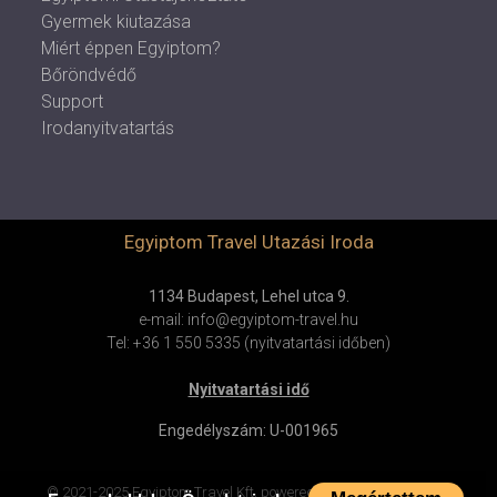
Gyermek kiutazása
Miért éppen Egyiptom?
Bőröndvédő
Support
Irodanyitvatartás
Egyiptom Travel Utazási Iroda
1134 Budapest, Lehel utca 9.
e-mail: info@egyiptom-travel.hu
Tel: +36 1 550 5335 (nyitvatartási időben)
Nyitvatartási idő
Engedélyszám: U-001965
© 2021-2025 Egyiptom Travel Kft.
powered by
mestercom
v4.0.68