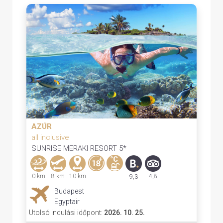
AZÚR
all inclusive
SUNRISE MERAKI RESORT 5*
0 km
8 km
10 km
4,8
9,3
Budapest
Egyptair
Utolsó indulási időpont:
2026. 10. 25.