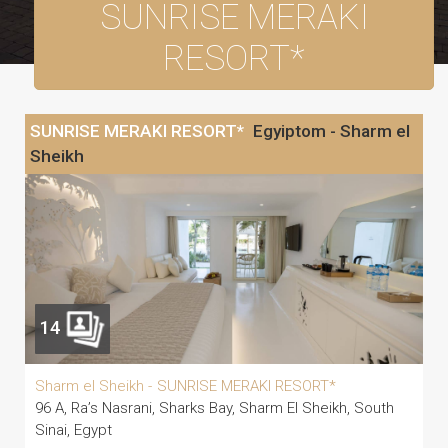
SUNRISE MERAKI
RESORT*
SUNRISE MERAKI RESORT*
Egyiptom - Sharm el
Sheikh
14
Sharm el Sheikh -
SUNRISE MERAKI RESORT*
96 A, Ra’s Nasrani, Sharks Bay, Sharm El Sheikh, South
Sinai, Egypt