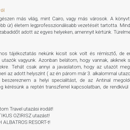
ról
! Egészen más világ, mint Cairo, vagy más városok. A könyv
bb úr) életem legprofesszionálisabb vezetését tartotta. Minde
 szabadidőt adott az egyes helyeken, amennyit kértünk. Türelm
onos tájékoztatás nekünk kicsit sok volt és rémísztő, de
lt utazók vagyunk. Azonban belátom, hogy vannak, akiknek 
kre. Tehát csak annyi a javaslatom, hogy az utazót meg k
meri az adott helyszínt ( az én párom már 3. alkalommal utaz
lt beszereznem a helyi specialitást, de az Antinal megol
g kérésünk a reptéri transzferrel kapcsolatban, de rendkív
om Travel utazási irodát!
IKUS OZIRISZ utazást!
H ALBATROS RESORT-t!