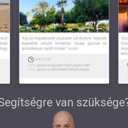
ravel
"Egy jól megszervezett utazásban volt részünk. Teljessen
"Els
almat
elégedettek voltunk mindennel. Szuper gyorsan és
olva
 hogy
gördülékenyen zajlott minden."
tovább
utaz
tett
2023. 02. 09.
IGEN,
ajánlom az Egyiptom Travel utazási irodát!
IGEN,
ajánlom a HURGHADAI PIHENÉS utazást!
Segítségre van szüksége