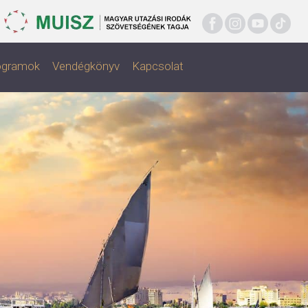
rogramok
Vendégkönyv
Kapcsolat