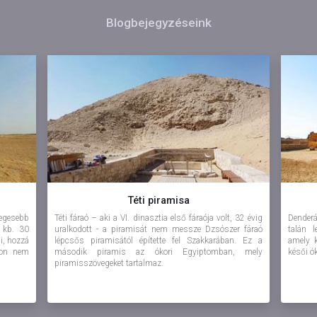
Blogbejegyzéseink
Téti piramisa
egesebb
Téti fáraó – aki a VI. dinasztia első fáraója volt, 32 évig
Denderá
- kb. 30
uralkodott - a piramisát nem messze Dzsószer fáraó
talán 
i, hozzá
lépcsős piramisától építette fel Szakkarában. Ez a
amely k
gon nem
második piramis az ókori Egyiptomban, mely
késői ó
piramisszövegeket tartalmaz.
Elhely
A ...