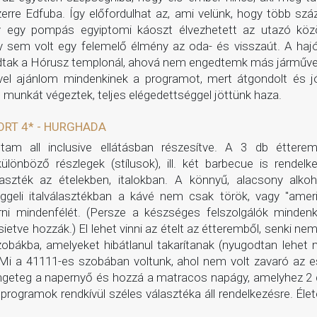
erre Edfuba. Így előfordulhat az, ami velünk, hogy több sz
így egy pompás egyiptomi káoszt élvezhetett az utazó k
y sem volt egy felemelő élmény az oda- és visszaút. A hajó 
dtak a Hórusz templonál, ahová nem engedtemk más járművet
ívvel ajánlom mindenkinek a programot, mert átgondolt és j
ó munkát végeztek, teljes elégedettséggel jöttünk haza.
ORT 4* - HURGHADA
tam all inclusive ellátásban részesítve. A 3 db étterem,
lönböző részlegek (stílusok), ill. két barbecue is rendelk
aszték az ételekben, italokban. A könnyű, alacsony alkoh
reggeli italválasztékban a kávé nem csak török, vagy "ame
ni mindenfélét. (Persze a készséges felszolgálók mindenk
ietve hozzák.) El lehet vinni az ételt az étteremből, senki ne
zobákba, amelyeket hibátlanul takarítanak (nyugodtan lehet 
 Mi a 41111-es szobában voltunk, ahol nem volt zavaró az e
Rengeteg a napernyő és hozzá a matracos napágy, amelyhez 2 d
a programok rendkívül széles választéka áll rendelkezésre. Éle