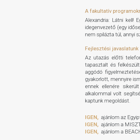
A fakultatív programok
Alexandria: Látni kell
idegenvezető (egy időse
nem spilázta túl, annyi
Fejlesztési javaslatunk
Az utazás előtti telef
tapasztalt és felkészü
aggódó figyelmeztetése
gyakorlott, mennyire is
ennek ellenére sikerü
alkalommal volt segítsé
kaptunk megoldást.
IGEN,
ajánlom az Egyipt
IGEN,
ajánlom a MISZT
IGEN,
ajánlom a BEAC