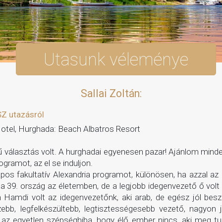
Utasunk véleménye
Sallai Zoltán:
Z utazásról
otel, Hurghada: Beach Albatros Resort
 választás volt. A hurghadai egyenesen pazar! Ajánlom minden
ogramot, az el se induljon.
pos fakultatív Alexandria programot, különösen, ha azzal az id
z a 39. ország az életemben, de a legjobb idegenvezető ő vol
 Hamdi volt az idegenvezetőnk, aki arab, de egész jól beszé
zebb, legfelkészültebb, legtisztességesebb vezető, nagyo
 az egyetlen szépséghiba, hogy élő ember nincs, aki meg tu