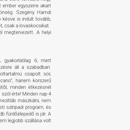
áz ember egyszerre akart
özönség. Szegény Hamdi
késve is indult tovább,
, csak a lovaskocsikat.
ól megtervezett. A helyi
 gyakorlatilag 6, mert
ezésre áll a szabadban.
oltartalmú csapolt sör,
ricano", hanem korszerű
itől, minden étkezésnél
m szól érte! Minden nap 4
mezítláb mászkálni, nem
sti színpadi program, és
b fürdőélepedő is jár. A
tem legjobb szállása volt