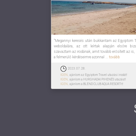
"Megannyi keresés után bukkantam az Egyiptom T
weboldalára, az ott leírtak alapján elsőre biz
szavaztam az irodának, amit tovább erősített az is,
a felmerülő kérdéseimre azonnal ...
tovább
2023. 07. 28.
IGEN,
ajánlom az Egyiptom Travel utazási irodát!
IGEN,
ajánlom a HURGHADAI PIHENÉS utazást!
IGEN,
ajánlom a BLEND CLUB AQUA RESORT-t!