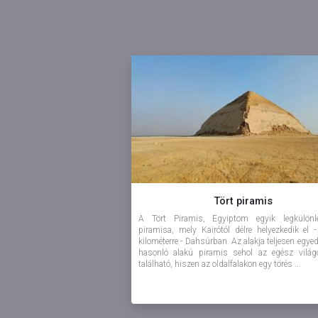
Tört piramis
A Tört Piramis, Egyiptom egyik legkülönl
piramisa, mely Kairótól délre helyezkedik el 
kilométerre - Dahsúrban. Az alakja teljesen egyed
hasonló alakú piramis sehol az egész vilá
található, hiszen az oldalfalakon egy törés ...