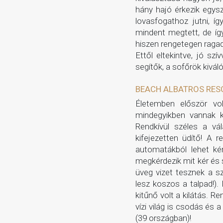
hány hajó érkezik egysz
lovasfogathoz jutni, 
mindent megtett, de íg
hiszen rengetegen raga
Ettől eltekintve, jó sz
segítők, a sofőrök kivál
BEACH ALBATROS RES
Életemben először vol
mindegyikben vannak kü
Rendkívül széles a vál
kifejezetten üdítő! A 
automatákból lehet kér
megkérdezik mit kér és s
üveg vizet tesznek a s
lesz koszos a talpad!).
kitűnő volt a kilátás. 
vízi világ is csodás és 
(39 országban)!