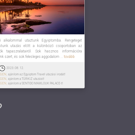
ő alkalommal utaztunk Egyiptomba. Rengeteget
stunk utazàs előtt a különböző csoportoban az
ók tapaszralatairól. Sok hasznos információra
ünk szert, és sok felesleges aggodalom ...
tovább
2023. 08. 12.
IGEN,
ajánlom az Egyiptom Travel utazási irodát!
IGEN,
ajánlom a TÜRKIZ utazást!
IGEN,
ajánlom a SENTIDO MAMLOUK PALACE-t!
?