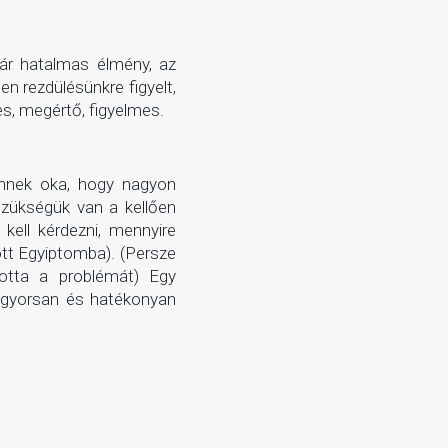
tár hatalmas élmény, az
n rezdülésünkre figyelt,
es, megértő, figyelmes.
 ennek oka, hogy nagyon
szükségük van a kellően
ell kérdezni, mennyire
ott Egyiptomba). (Persze
dotta a problémát) Egy
ül gyorsan és hatékonyan