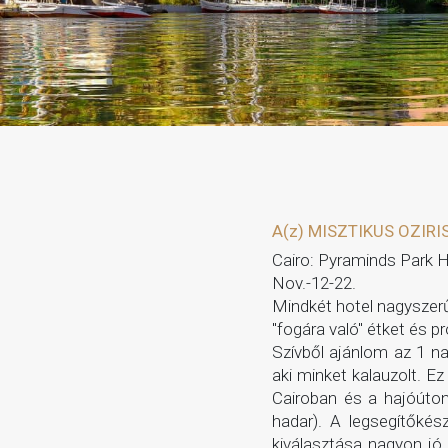
A(z) MISZTIKUS OZIRIS
Cairo: Pyraminds Park H
Nov.-12-22.
Mindkét hotel nagyszerű
"fogára való" étket és pr
Szívből ajánlom az 1 na
aki minket kalauzolt. E
Cairoban és a hajóúton
hadar). A legsegítőkés
kiválasztása nagyon jó,