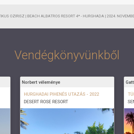
IKUS OZIRISZ | BEACH ALBATROS RESORT 4* - HURGHADA | 2024. NOVEMB
Vendégkönyvünkből
Norbert véleménye
Gat
HURGHADAI PIHENÉS UTAZÁS - 2022
TÜ
DESERT ROSE RESORT
SE