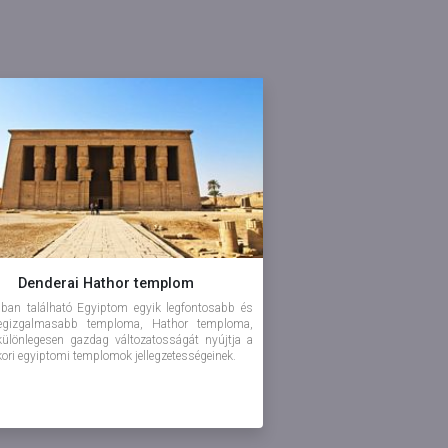
Denderai Hathor templom
ban található Egyiptom egyik legfontosabb és
legizgalmasabb temploma, Hathor temploma,
ülönlegesen gazdag változatosságát nyújtja a
kori egyiptomi templomok jellegzetességeinek.
ezkedés