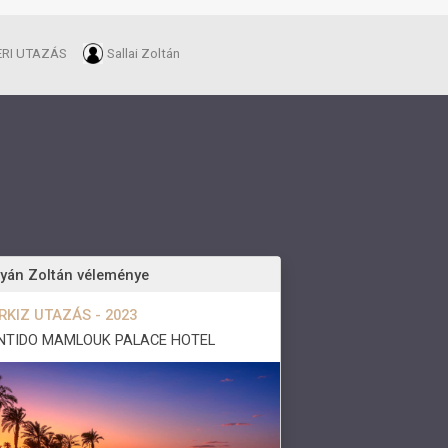
ERI UTAZÁS
Sallai Zoltán
tyán Zoltán véleménye
RKIZ UTAZÁS - 2023
NTIDO MAMLOUK PALACE HOTEL