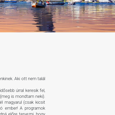
kinek. Aki ott nem talál
ősebb úrral keresik fel,
t (meg is mondtam neki).
l magyarul (csak kicsit
n jó ember! A programok
dná előre tervezni, hogy